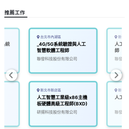
o
d
d
i
o
s
I
n
推薦工作
k
n
k
台北市內湖區
新竹市
深系統
_4G/5G系統驗證與人工
人工智
智慧軟體工程師
師
聯發科技股份有限公司
聯發科
新北市新店區
新竹市
師
人工智慧工業級x86主機
人工智
板硬體高級工程師(BXD)
研揚科技股份有限公司
聯發科