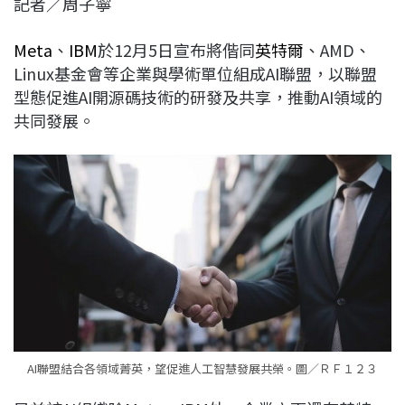
記者／周子寧
c
n
r
n
p
e
e
e
k
y
Meta
、
IBM
於12月5日宣布將偕同
英特爾
、AMD、
b
a
e
L
Linux基金會等企業與學術單位組成AI聯盟，以聯盟
o
d
d
i
型態促進AI開源碼技術的研發及共享，推動AI領域的
o
s
I
n
共同發展。
k
n
k
AI聯盟結合各領域菁英，望促進人工智慧發展共榮。圖／ＲＦ１２３