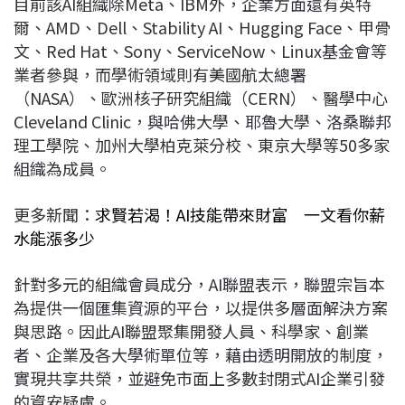
目前該AI組織除Meta、IBM外，企業方面還有英特
爾、AMD、Dell、Stability AI、Hugging Face、甲骨
文、Red Hat、Sony、ServiceNow、Linux基金會等
業者參與，而學術領域則有美國航太總署
（NASA）、歐洲核子研究組織（CERN）、醫學中心
Cleveland Clinic，與哈佛大學、耶魯大學、洛桑聯邦
理工學院、加州大學柏克萊分校、東京大學等50多家
組織為成員。
更多新聞：
求賢若渴！AI技能帶來財富 一文看你薪
水能漲多少
針對多元的組織會員成分，AI聯盟表示，聯盟宗旨本
為提供一個匯集資源的平台，以提供多層面解決方案
與思路。因此AI聯盟聚集開發人員、科學家、創業
者、企業及各大學術單位等，藉由透明開放的制度，
實現共享共榮，並避免市面上多數封閉式AI企業引發
的資安疑慮。