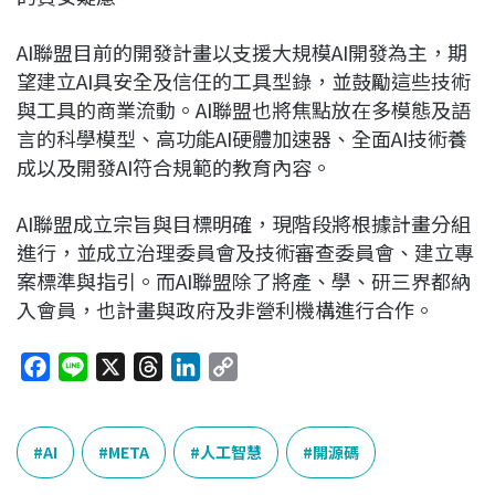
AI聯盟目前的開發計畫以支援大規模AI開發為主，期
望建立AI具安全及信任的工具型錄，並鼓勵這些技術
與工具的商業流動。AI聯盟也將焦點放在多模態及語
言的科學模型、高功能AI硬體加速器、全面AI技術養
成以及開發AI符合規範的教育內容。
AI聯盟成立宗旨與目標明確，現階段將根據計畫分組
進行，並成立治理委員會及技術審查委員會、建立專
案標準與指引。而AI聯盟除了將產、學、研三界都納
入會員，也計畫與政府及非營利機構進行合作。
F
L
X
T
L
C
a
i
h
i
o
c
n
r
n
p
e
e
e
k
y
AI
META
人工智慧
開源碼
b
a
e
L