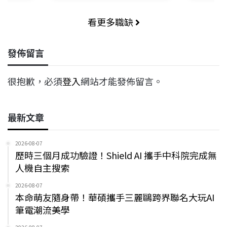
看更多職缺
發佈留言
很抱歉，必須
登入
網站才能發佈留言。
最新文章
2026-08-07
歷時三個月成功驗證！Shield AI 攜手中科院完成無
人機自主搜索
2026-08-07
本命萌友隨身帶！華碩攜手三麗鷗跨界聯名大玩AI
筆電潮流美學