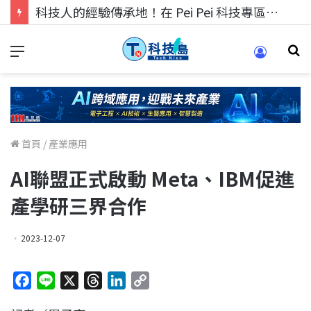
科技人的經驗傳承地！在 Pei Pei 科技專區，與學弟妹交流最硬核的技術
首頁
/
產業應用
AI聯盟正式啟動 Meta、IBM促進
產學研三界合作
2023-12-07
F
L
X
T
L
C
a
i
h
i
o