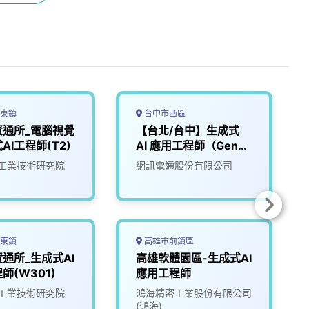
東鎮
台中市西區
資通所_電腦視覺
【台北/台中】生成式
AI工程師(T2)
AI 應用工程師（GenAI
Engineer｜LLM／
工業技術研究院
網訊電通股份有限公司
Agent／RAG）
東鎮
高雄市前鎮區
通所_生成式AI
高雄軟體園區-生成式AI
師(W301)
應用工程師
工業技術研究院
鴻海精密工業股份有限公司
(鴻海)