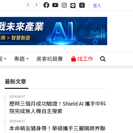
登入
園
專題
黑客松競賽
找工作
最新文章
2026-08-07
歷時三個月成功驗證！Shield AI 攜手中科
院完成無人機自主搜索
2026-08-07
本命萌友隨身帶！華碩攜手三麗鷗跨界聯