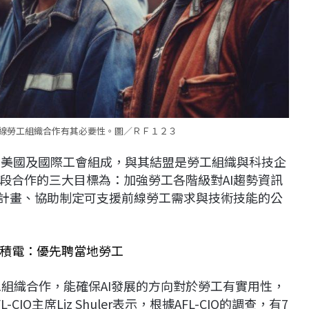
與第一線勞工組織合作有其必要性。圖／ＲＦ１２３
個美國及國際工會組成，與其結盟是勞工組織與科技企
段合作的三大目標為：加強勞工各階級對AI趨勢資訊
展計畫、協助制定可支援前線勞工需求與技術技能的公
積電：優先聘當地勞工
線勞工組織合作，能確保AI發展的方向對於勞工有實用性，
O主席Liz Shuler表示，根據AFL-CIO的調查，有7