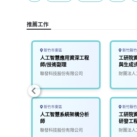
b
a
e
L
o
d
d
i
o
s
I
n
推薦工作
k
n
k
新竹市東區
新竹縣竹
I 開
人工智慧應用資深工程
工研院
師/技術副理
與生成式
限公司
聯發科技股份有限公司
財團法人
券/永豐
新竹市東區
新竹縣竹
 IT
人工智慧系統架構分析
工研院資
優化工
師
研發工程
限公司
聯發科技股份有限公司
財團法人
券/永豐