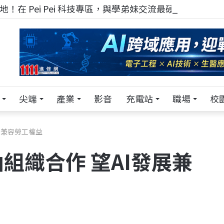
！在 Pei Pei 科技專區，與學弟妹交流最硬核的技術
尖端
產業
影音
充電站
職場
校
展兼容勞工權益
組織合作 望AI發展兼