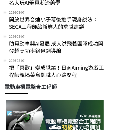
名大玩AI筆電潮流美學
2026-08-07
開放世界音速小子幕後推手現身說法：
SEGA工程師給新鮮人的求職建議
2026-08-07
助電動車與AI發展 成大洪飛義團隊成功開
發超高功率鋁包銅導線
2026-08-07
把「喜歡」變成職業！日商Aiming遊戲工
程師親揭菜鳥到職人心路歷程
電動車機電整合工程師