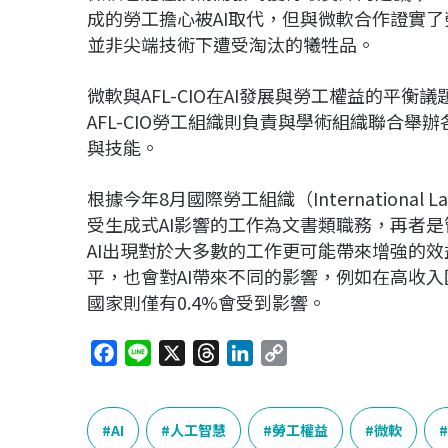
成的勞工擔心被AI取代，但與微軟合作證實了
並非尖端技術下遭受淘汰的犧牲品。
微軟與AFL-CIO在AI發展與勞工權益的平
AFL-CIO勞工組織則負責與學術組織聯合舉
與技能。
根據今年8月國際勞工組織（International L
受生成式AI影響的工作為文書類職務，再者
AI出現對於大多數的工作更可能帶來增強的
平，也會對AI帶來不同的影響，例如在高收入
國家則僅有0.4%會受到影響。
F
L
X
T
L
C
a
i
h
i
o
c
n
r
n
p
e
e
e
k
y
AI
人工智慧
勞工權益
微軟