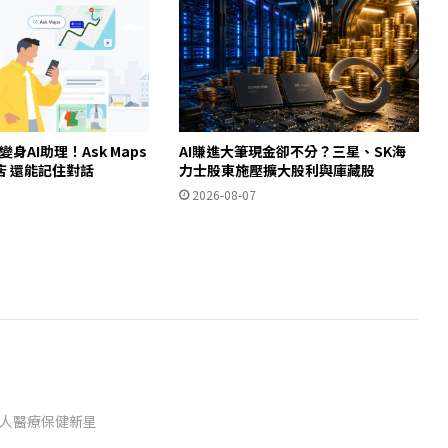
ps變身AI助理！Ask Maps
AI賺進大筆現金卻不分？三星、SK海
店 還能記住對話
力士股東施壓擴大股利與庫藏股
2026-08-07