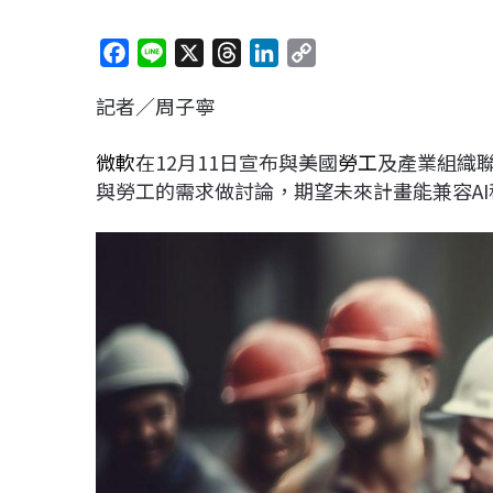
F
L
X
T
L
C
a
i
h
i
o
記者／周子寧
c
n
r
n
p
e
e
e
k
y
微軟
在12月11日宣布與美國
勞工
及產業組織聯
b
a
e
L
與勞工的需求做討論，期望未來計畫能兼容A
o
d
d
i
o
s
I
n
k
n
k