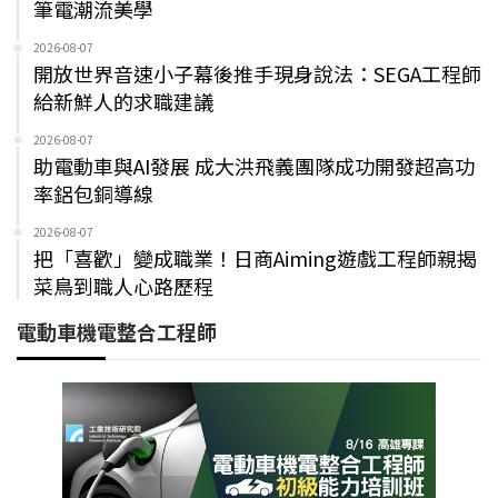
筆電潮流美學
2026-08-07
開放世界音速小子幕後推手現身說法：SEGA工程師
給新鮮人的求職建議
2026-08-07
助電動車與AI發展 成大洪飛義團隊成功開發超高功
率鋁包銅導線
2026-08-07
把「喜歡」變成職業！日商Aiming遊戲工程師親揭
菜鳥到職人心路歷程
電動車機電整合工程師