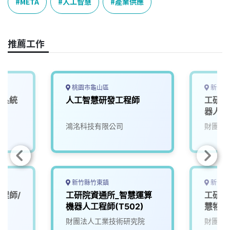
e
e
e
k
y
META
人工智慧
產業供應
b
a
e
L
o
d
d
i
o
s
I
n
推薦工作
k
n
k
桃園市龜山區
新竹縣
深系統
人工智慧研發工程師
工研院
器人大腦
(A00
鴻洺科技有限公司
財團法
新竹縣竹東鎮
新竹縣
程師/
工研院資通所_智慧運算
工研院
機器人工程師(T502)
慧物聯
(S300
財團法人工業技術研究院
財團法