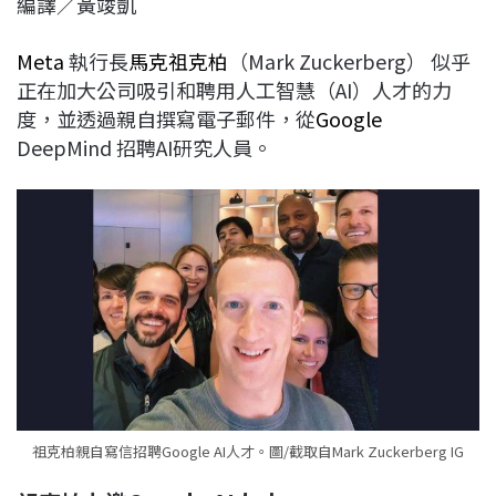
編譯／黃竣凱
c
n
r
n
p
e
e
e
k
y
Meta
執行長
馬克祖克柏
（Mark Zuckerberg） 似乎
b
a
e
L
正在加大公司吸引和聘用人工智慧（AI）人才的力
o
d
d
i
度，並透過親自撰寫電子郵件，從
Google
o
s
I
n
DeepMind 招聘AI研究人員。
k
n
k
祖克柏親自寫信招聘Google AI人才。圖/截取自Mark Zuckerberg IG