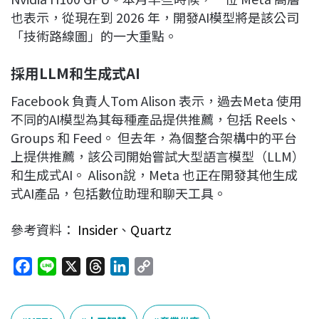
也表示，從現在到 2026 年，開發AI模型將是該公司
「技術路線圖」的一大重點。
採用LLM
和生成式AI
Facebook 負責人Tom Alison 表示，過去Meta 使用
不同的AI模型為其每種產品提供推薦，包括 Reels、
Groups 和 Feed。 但去年，為個整合架構中的平台
上提供推薦，該公司開始嘗試大型語言模型（LLM）
和生成式AI。 Alison說，Meta 也正在開發其他生成
式AI產品，包括數位助理和聊天工具。
參考資料：
Insider
、
Quartz
F
L
X
T
L
C
a
i
h
i
o
c
n
r
n
p