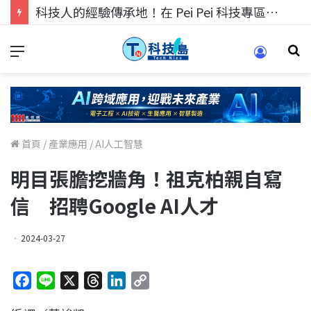
科技人的經驗傳承地！在 Pei Pei 科技專區，與學弟妹交流最硬核的技術
首頁
/
產業應用
/
AI人工智慧
明目張膽挖牆角！祖克柏親自寫
信 招聘Google AI人才
2024-03-27
F
L
X
T
L
C
a
i
h
i
o