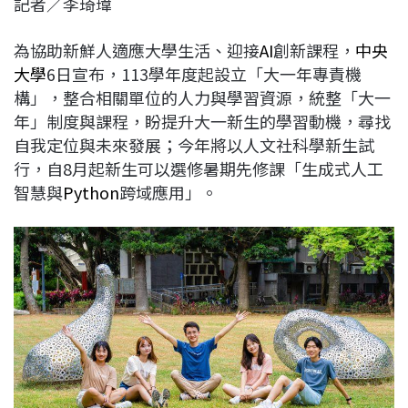
記者／李琦瑋
c
n
r
n
p
e
e
e
k
y
為協助新鮮人適應大學生活、迎接
AI
創新課程，
中央
b
a
e
L
大學
6日宣布，113學年度起設立「大一年專責機
o
d
d
i
構」，整合相關單位的人力與學習資源，統整「大一
o
s
I
n
年」制度與課程，盼提升大一新生的學習動機，尋找
k
n
k
自我定位與未來發展；今年將以人文社科學新生試
行，自8月起新生可以選修暑期先修課「生成式人工
智慧與
Python
跨域應用」。