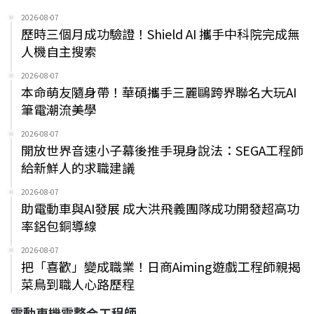
2026-08-07
歷時三個月成功驗證！Shield AI 攜手中科院完成無
人機自主搜索
2026-08-07
本命萌友隨身帶！華碩攜手三麗鷗跨界聯名大玩AI
筆電潮流美學
2026-08-07
開放世界音速小子幕後推手現身說法：SEGA工程師
給新鮮人的求職建議
2026-08-07
助電動車與AI發展 成大洪飛義團隊成功開發超高功
率鋁包銅導線
2026-08-07
把「喜歡」變成職業！日商Aiming遊戲工程師親揭
菜鳥到職人心路歷程
電動車機電整合工程師