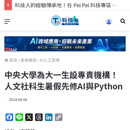
科技人找工作，就到TECH+ 科技專區!
首頁
/
產業應用
/
AI人工智慧
中央大學為大一生設專責機構！
人文社科生暑假先修AI與Python
2024-08-06
F
L
X
T
L
C
a
i
h
i
o