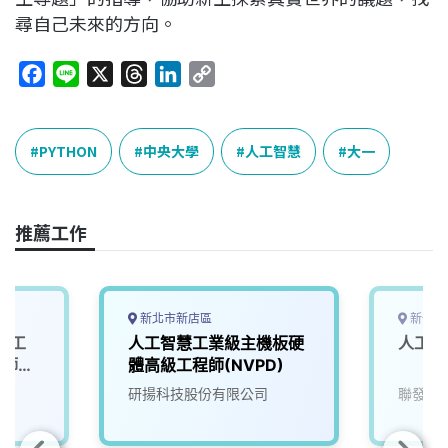
尋自己未來的方向。
F
L
X
T
L
C
a
i
h
i
o
c
n
r
n
p
e
e
e
k
y
PYTHON
中央大學
人工智慧
大一
b
a
e
L
o
d
d
i
o
s
I
n
推薦工作
k
n
k
新北市新店區
新竹市
人工
人工智慧工業級主機板硬
人工智
程師
體高級工程師(NVPD)
0/T5
院
研揚科技股份有限公司
聯發科
自駕模