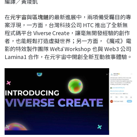
編譯／黃竣凱
c
n
r
n
p
e
e
e
k
y
在
元宇宙
與
區塊鏈
的最新進展中，兩項備受矚目的專
b
a
e
L
案浮現，一方面，台灣科技公司 HTC 推出了全新無
o
d
d
i
程式碼平台 Viverse Create，讓毫無開發經驗的創作
o
s
I
n
者，也能輕鬆打造虛擬世界；另一方面，《魔戒》電
k
n
k
影的特效製作團隊 Wētā Workshop 也與 Web3 公司
Lamina1 合作，在元宇宙中開創全新互動敘事體驗。