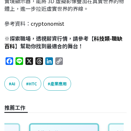
實境顯示器，能將 3D 虛擬影像疊加在真實世界的物
體上，進一步拉近虛實世界的界線。
參考資料：
cryptonomist
※探索職場，透視薪資行情，請參考【
科技類-職缺
百科
】幫助你找到最適合的舞台！
F
L
X
T
L
C
a
i
h
i
o
c
n
r
n
p
e
e
e
k
y
AI
HTC
產業應用
b
a
e
L
o
d
d
i
o
s
I
n
推薦工作
k
n
k