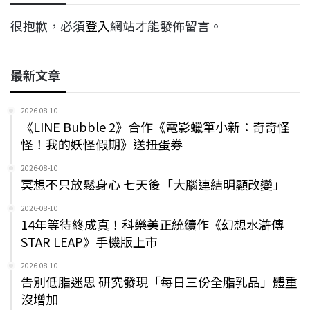
很抱歉，必須
登入
網站才能發佈留言。
最新文章
2026-08-10
《LINE Bubble 2》合作《電影蠟筆小新：奇奇怪
怪！我的妖怪假期》送扭蛋券
2026-08-10
冥想不只放鬆身心 七天後「大腦連結明顯改變」
2026-08-10
14年等待終成真！科樂美正統續作《幻想水滸傳
STAR LEAP》手機版上市
2026-08-10
告別低脂迷思 研究發現「每日三份全脂乳品」體重
沒增加