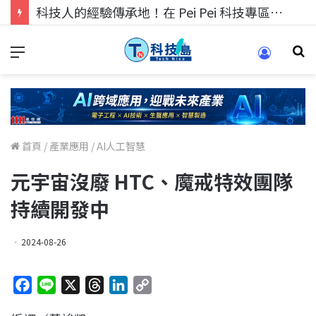
科技人的經驗傳承地！在 Pei Pei 科技專區，與學弟妹交流最硬核的技術
首頁
/
產業應用
/
AI人工智慧
元宇宙沒廢 HTC、魔戒特效團隊
持續開發中
2024-08-26
F
L
X
T
L
C
a
i
h
i
o