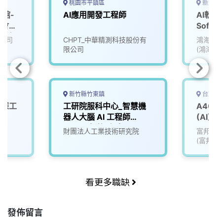
桃園市平鎮區
新北市
艷館-
AI應用開發工程師
AI軟體
覽會」
Softw
用科)
(Data 
公司
CHPT_中華精測科技股份有
鴻海精
Team
限公司
(鴻海)
新竹縣竹東鎮
台北市
資深工
工研院服科中心_智慧機
A400
器人大腦 AI 工程師
(AI)
(A000新竹/台南)
財團法人工業技術研究院
富邦媒
(富邦mo
看更多職缺
發佈留言