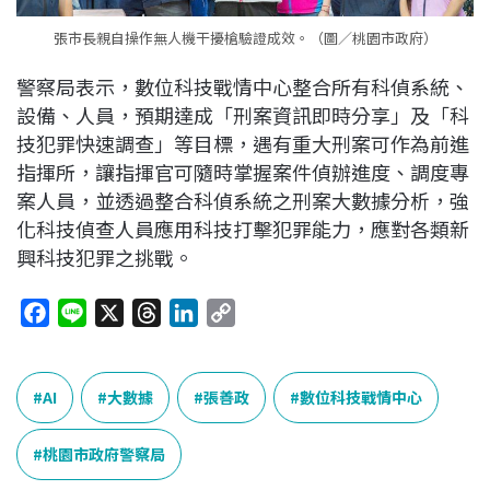
張市長親自操作無人機干擾槍驗證成效。（圖／桃園市政府）
警察局表示，數位科技戰情中心整合所有科偵系統、
設備、人員，預期達成「刑案資訊即時分享」及「科
技犯罪快速調查」等目標，遇有重大刑案可作為前進
指揮所，讓指揮官可隨時掌握案件偵辦進度、調度專
案人員，並透過整合科偵系統之刑案大數據分析，強
化科技偵查人員應用科技打擊犯罪能力，應對各類新
興科技犯罪之挑戰。
F
L
X
T
L
C
a
i
h
i
o
c
n
r
n
p
e
e
e
k
y
AI
大數據
張善政
數位科技戰情中心
b
a
e
L
o
d
d
i
桃園市政府警察局
o
s
I
n