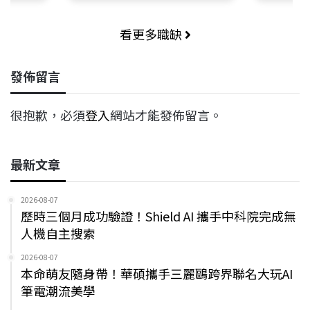
看更多職缺
發佈留言
很抱歉，必須
登入
網站才能發佈留言。
最新文章
2026-08-07
歷時三個月成功驗證！Shield AI 攜手中科院完成無
人機自主搜索
2026-08-07
本命萌友隨身帶！華碩攜手三麗鷗跨界聯名大玩AI
筆電潮流美學