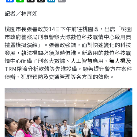
a
i
h
i
o
記者／林育如
c
n
r
n
p
e
e
e
k
y
桃園市長張善政於14日下午前往桃園區，出席「桃園
b
a
e
L
市政府警察局刑事警察大隊數位
科技
戰情中心啟用典
o
d
d
i
禮暨模擬演練」。張善政強調，面對快速變化的科技
o
s
I
n
發展，執法機關必須與時俱進。新啟用的數位科技戰
k
n
k
情中心配備了刑案大數據、
人工智慧
應用、
無人機
及
TRM幣流分析軟體等先進設備，顯著提升警方在案件
偵辦、犯罪預防及交通管理等各方面的效能。