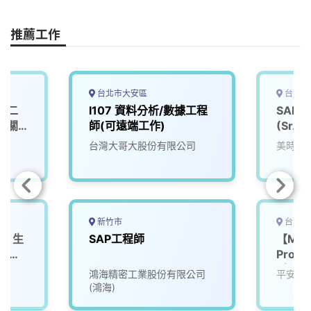
k
n
k
推薦工作
台北市大安區
台北市
統二
I107 資料分析/數據工程
SAP(
店關
師(可遠端工作)
(Sr.) S
台灣大哥大股份有限公司
美時化
新竹市
台北市
據】生
SAP工程師
【MyG
(山鶯
Propt
科學家
鴻海精密工業股份有限公司
平安房
師
(鴻海)