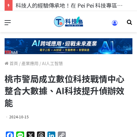
科技人的經驗傳承地！在 Pei Pei 科技專區，與學弟妹交流最硬核的技術
首頁
/
產業應用
/
AI人工智慧
桃市警局成立數位科技戰情中心
整合大數據、AI科技提升偵辦效
能
2024-10-15
F
L
X
T
L
C