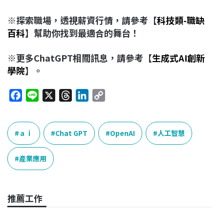
※探索職場，透視薪資行情，請參考【
科技類-職缺
百科
】幫助你找到最適合的舞台！
※更多ChatGPT相關訊息，請參考【
生成式AI創新
學院
】。
F
L
X
T
L
C
a
i
h
i
o
c
n
r
n
p
e
e
e
k
y
ａｉ
Chat GPT
OpenAI
人工智慧
b
a
e
L
o
d
d
i
產業應用
o
s
I
n
k
n
k
推薦工作