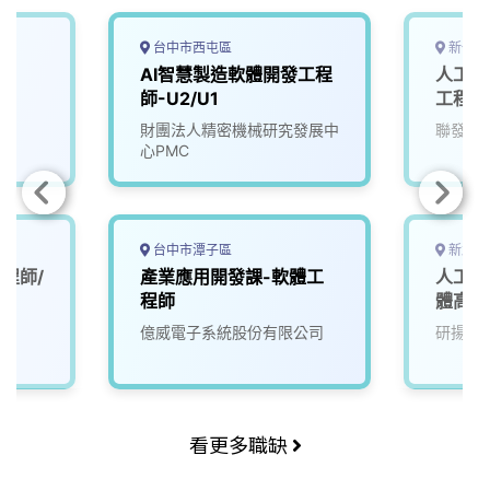
台中市西屯區
新竹市
師
AI智慧製造軟體開發工程
人工智
師-U2/U1
工程師
財團法人精密機械研究發展中
聯發科
心PMC
台中市潭子區
新北市
程師/
產業應用開發課-軟體工
人工智
程師
體高級
億威電子系統股份有限公司
研揚科
看更多職缺