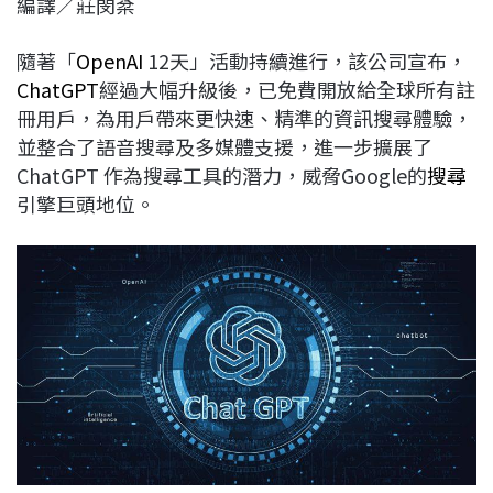
編譯／莊閔棻
c
n
r
n
p
e
e
e
k
y
隨著「
OpenAI
12天」活動持續進行，該公司宣布，
b
a
e
L
ChatGPT
經過大幅升級後，已免費開放給全球所有註
o
d
d
i
冊用戶，為用戶帶來更快速、精準的資訊搜尋體驗，
o
s
I
n
並整合了語音搜尋及多媒體支援，進一步擴展了
k
n
k
ChatGPT 作為搜尋工具的潛力，威脅Google的
搜尋
引擎巨頭地位。