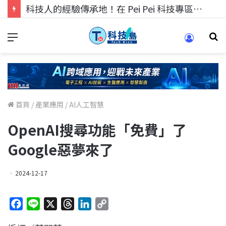
科技人的經驗傳承地！在 Pei Pei 科技專區，與學弟妹交流最硬核的技術
首頁
/
產業應用
/
AI人工智慧
OpenAI搜尋功能「免費」了
Google惡夢來了
2024-12-17
F
L
X
T
L
C
a
i
h
i
o