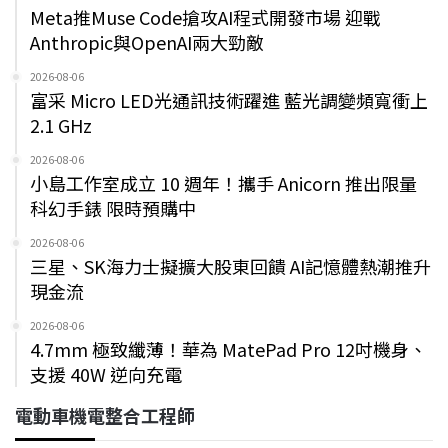
Meta推Muse Code搶攻AI程式開發市場 迎戰
Anthropic與OpenAI兩大勁敵
2026-08-06
富采 Micro LED光通訊技術躍進 藍光調變頻寬衝上
2.1 GHz
2026-08-06
小島工作室成立 10 週年！攜手 Anicorn 推出限量
科幻手錶 限時預購中
2026-08-06
三星、SK海力士擬擴大股東回饋 AI記憶體熱潮推升
現金流
2026-08-06
4.7mm 極致纖薄！華為 MatePad Pro 12吋機身、
支援 40W 逆向充電
電動車機電整合工程師