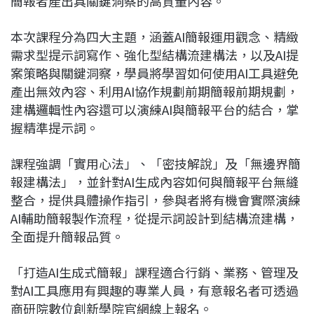
簡報者產出具關鍵洞察的高質量內容。
本次課程分為四大主題，涵蓋AI簡報運用觀念、精緻
需求型提示詞寫作、強化型結構流建構法，以及AI提
案策略與關鍵洞察，學員將學習如何使用AI工具避免
產出無效內容、利用AI協作規劃前期簡報前期規劃，
建構邏輯性內容還可以演練AI與簡報平台的結合，掌
握精準提示詞。
課程強調「實用心法」、「密技解說」及「無邊界簡
報建構法」，並針對AI生成內容如何與簡報平台無縫
整合，提供具體操作指引，參與者將有機會實際演練
AI輔助簡報製作流程，從提示詞設計到結構流建構，
全面提升簡報品質。
「打造AI生成式簡報」課程適合行銷、業務、管理及
對AI工具應用有興趣的專業人員，有意報名者可透過
商研院數位創新學院官網線上報名。