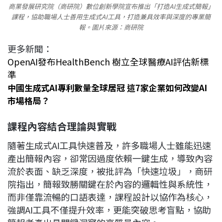
商業發展研究院（商研院）數位創新學院宣布推出「打造AI生成式簡報」
課程，協助職場人士善用生成式AI工具，打造兼具效率與深度的專業簡
報。圖片來源：商研院
更多新聞：
OpenAI發布HealthBench 樹立全球醫療AI評估新標
準
中國生成式AI專利數量全球居冠 這7家企業如何改變AI
市場格局？
課程內容結合理論與實戰
隨著生成式AI工具快速普及，許多職場人士雖能迅速
產出簡報內容，卻常因過度依賴一鍵生成，導致內容
流於表面、缺乏深度，被批評為「快速垃圾」，商研
院指出，簡報致勝關鍵在於內容的邏輯性與系統性，
而非僅靠流暢的口語表達，課程設計以協作為核心，
強調AI工具不僅提升效率，更能突破思考盲點，協助