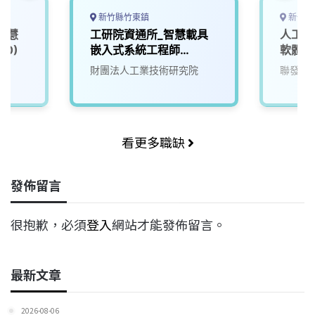
新竹縣竹東鎮
新竹市
智慧
工研院資通所_智慧載具
人工智
00)
嵌入式系統工程師
軟體工
(U303)
院
財團法人工業技術研究院
聯發科
看更多職缺
發佈留言
很抱歉，必須
登入
網站才能發佈留言。
最新文章
2026-08-06