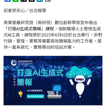
a
i
h
i
o
記者鄧天心／台北報導
c
n
r
n
p
e
e
e
k
y
商業發展研究院（商研院）數位創新學院宣布推出
b
a
e
L
「打造AI生成式簡報」課程
，協助職場人士善用生成
o
d
d
i
式
AI
工具，課程將於2025年6月6日於台北舉行，針對
o
s
I
n
行銷、管理、業務等需要高效簡報能力的工作者，提
k
n
k
供一套系統化、實務導向的培訓方案。