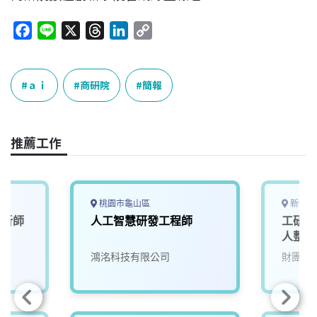
F
L
X
T
L
C
a
i
h
i
o
c
n
r
n
p
e
e
e
k
y
ａｉ
商研院
簡報
b
a
e
L
o
d
d
i
o
s
I
n
推薦工作
k
n
k
桃園市龜山區
新竹縣
分析師
人工智慧研發工程師
工研院
人整合
鴻洺科技有限公司
財團法