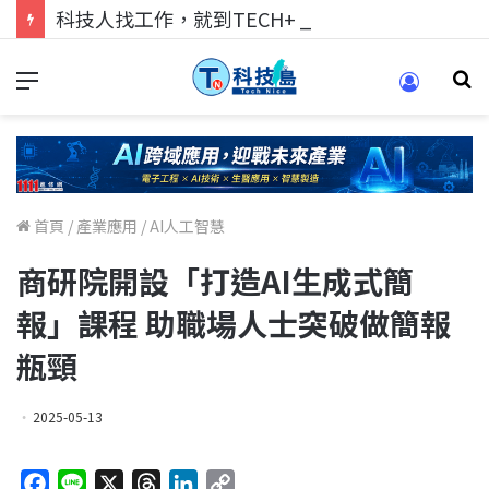
科技人找工作，就到TECH+ 科技專區!
首頁
/
產業應用
/
AI人工智慧
商研院開設「打造AI生成式簡
報」課程 助職場人士突破做簡報
瓶頸
2025-05-13
F
L
X
T
L
C