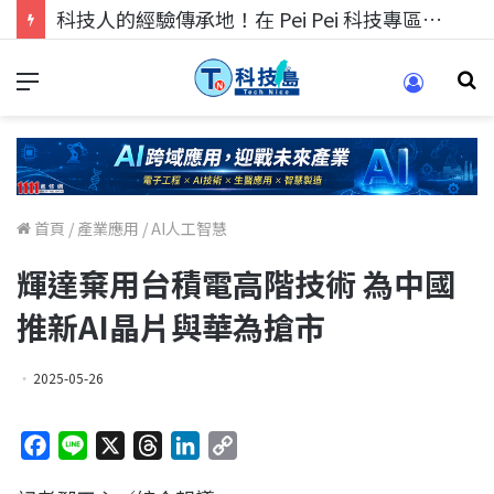
科技人的經驗傳承地！在 Pei Pei 科技專區，與學弟妹交流最硬核的技術
首頁
/
產業應用
/
AI人工智慧
輝達棄用台積電高階技術 為中國
推新AI晶片與華為搶市
2025-05-26
F
L
X
T
L
C
a
i
h
i
o