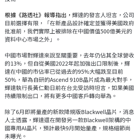
根據《路透社》報導指出，
輝達的發言人坦言，公司
目前選擇有限，「在新產品設計確定並獲得美國政府
批准前，我們實際上被排除在中國價值500億美元的
資料中心市場之外」。
中國市場對輝達來說至關重要，去年仍佔其全球營收
的13%，但自從美國2022年起加強出口限制後，輝
達在中國的市佔率已從過去的95%大幅跌至目前
50%，華為自研的Ascend 910B晶片成為最大對手，
輝達執行長黃仁勳日前在台北受訪時坦言，如果美國
持續限制出口，將有更多中國客戶轉向華為。
除了6月即將量產的新款降規版Blackwell晶片，消息
人士透露，輝達還在開發另一款Blackwell架構的中
國專用AI晶片，預計最快9月開始量產，規格細節尚
未曝光。