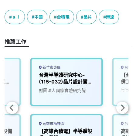
a
i
h
i
o
c
n
r
n
p
e
e
e
k
y
ａｉ
中國
台積電
晶片
輝達
b
a
e
L
o
d
d
i
o
s
I
n
推薦工作
k
n
k
新竹市東區
台南市
-
台灣半導體研究中心-
【台南
合工程
(115-032)晶片設計實作
備工程
服務工程師_晶片實作組
院
財團法人國家實驗研究院
金巨弘
高雄市楠梓區
台南市
體設備
【高雄台積電】半導體設
高雄台