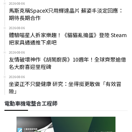
2026-08-06
馬斯克稱SpaceX只用輝達晶片 蘇姿丰淡定回應：
期待長期合作
2026-08-06
體驗喵星人拆家樂趣！《貓貓亂搗蛋》登陸 Steam
把家具通通推下桌吧
2026-08-06
友情破壞神作《胡鬧廚房》10週年！全球齊聚逾億
名大廚喜迎里程碑
2026-08-06
坐姿正不只變健康 研究：坐得挺更敢做「有效冒
險」
電動車機電整合工程師