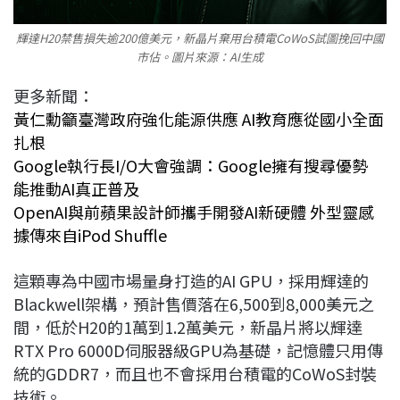
輝達H20禁售損失逾200億美元，新晶片棄用台積電CoWoS試圖挽回中國
市佔。圖片來源：AI生成
更多新聞：
黃仁勳籲臺灣政府強化能源供應 AI教育應從國小全面
扎根
Google執行長I/O大會強調：Google擁有搜尋優勢
能推動AI真正普及
OpenAI與前蘋果設計師攜手開發AI新硬體 外型靈感
據傳來自iPod Shuffle
這顆專為中國市場量身打造的AI GPU，採用輝達的
Blackwell架構，預計售價落在6,500到8,000美元之
間，低於H20的1萬到1.2萬美元，新晶片將以輝達
RTX Pro 6000D伺服器級GPU為基礎，記憶體只用傳
統的GDDR7，而且也不會採用台積電的CoWoS封裝
技術。