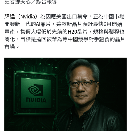
記者鄧天心／綜合報導
c
n
r
n
p
e
e
e
k
y
輝達（Nvidia）
為因應美國出口禁令，正為中國市場
b
a
e
L
開發新一代的
AI
晶片，這款新晶片預計最快6月開始
o
d
d
i
量產，售價大幅低於先前的
H20
晶片，規格與製程也
o
s
I
n
簡化，目標是搶回被華為等
中國
競爭對手蠶食的晶片
k
n
k
市場。