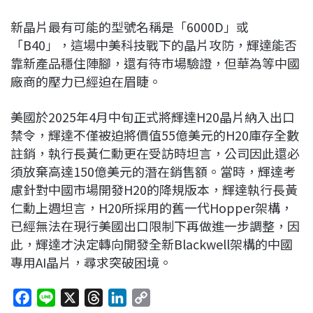
新晶片最有可能的型號名稱是「6000D」或
「B40」，這場中美科技戰下的晶片攻防，輝達能否
靠新產品穩住陣腳，還有待市場驗證，但華為等中國
廠商的壓力已經迫在眉睫。
美國於2025年4月中旬正式將輝達H20晶片納入出口
禁令，輝達不僅被迫將價值55億美元的H20庫存全數
註銷，執行長黃仁勳更在受訪時坦言，公司因此還必
須放棄高達150億美元的潛在銷售額。當時，輝達考
慮針對中國市場開發H20的降規版本，輝達執行長黃
仁勳上週坦言，H20所採用的舊一代Hopper架構，
已經無法在現行美國出口限制下再做進一步調整，因
此，輝達才決定轉向開發全新Blackwell架構的中國
專用AI晶片，尋求突破困境。
F
L
X
T
L
C