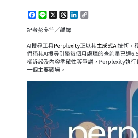
F
L
X
T
L
C
a
i
h
i
o
記者彭夢竺／編譯
c
n
r
n
p
e
e
e
k
y
AI搜尋工具
Perplexity
正以其
生成式AI
技術，
b
a
e
L
們稱其AI搜尋引擎每個月處理的查詢量已達6.
o
d
d
i
權訴訟及內容準確性等爭議，Perplexity執行長Ar
o
s
I
n
一個主要戰場。
k
n
k