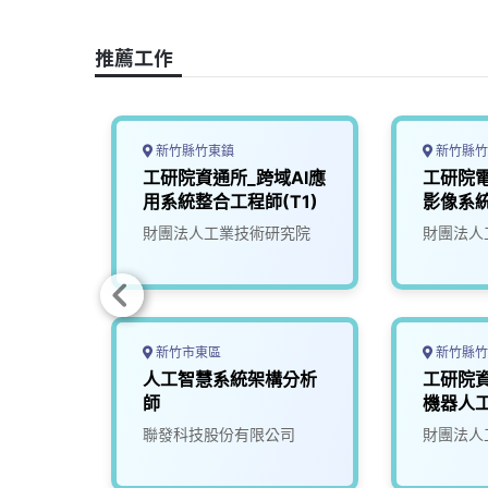
o
d
d
i
o
s
I
n
推薦工作
k
n
k
新竹縣竹東鎮
新竹縣竹
工研院資通所_跨域AI應
工研院
用系統整合工程師(T1)
影像系統
財團法人工業技術研究院
財團法人
新竹市東區
新竹縣竹
慧載具
人工智慧系統架構分析
工研院
師
師
機器人工
究院
聯發科技股份有限公司
財團法人