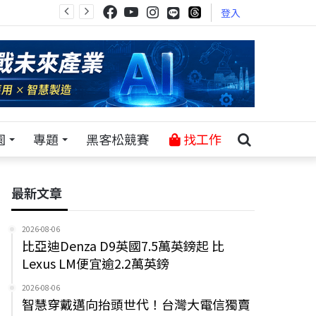
登入
園
專題
黑客松競賽
找工作
最新文章
2026-08-06
比亞迪Denza D9英國7.5萬英鎊起 比
Lexus LM便宜逾2.2萬英鎊
2026-08-06
智慧穿戴邁向抬頭世代！台灣大電信獨賣