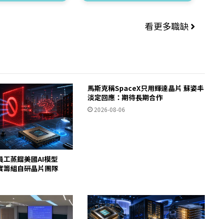
看更多職缺
馬斯克稱SpaceX只用輝達晶片 蘇姿丰
淡定回應：期待長期合作
2026-08-06
員工蒸餾美國AI模型
c證實籌組自研晶片團隊