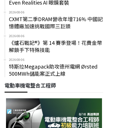
Even Realities AI 眼鏡套裝
2026-08-06
CXMT第二季DRAM營收年增716% 中國記
憶體廠加速挑戰國際三巨頭
2026-08-06
《爐石戰記®》第 14 賽季登場！花費金幣
解鎖手下特殊技能
2026-08-06
特斯拉Megapack助攻德州電網 Ørsted
500MWh儲能案正式上線
電動車機電整合工程師