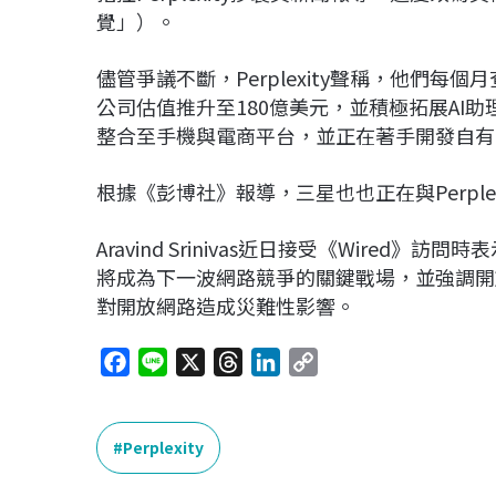
覺」）。
儘管爭議不斷，Perplexity聲稱，他們每
公司估值推升至180億美元，並積極拓展AI助理功
整合至手機與電商平台，並正在著手開發自有
根據《彭博社》報導，三星也也正在與Perpl
Aravind Srinivas近日接受《Wired
將成為下一波網路競爭的關鍵戰場，並強調開放網
對開放網路造成災難性影響。
F
L
X
T
L
C
a
i
h
i
o
c
n
r
n
p
e
e
e
k
y
Perplexity
b
a
e
L