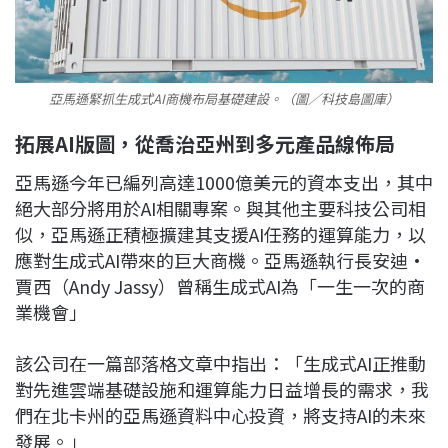
亞馬遜緊抓生成式AI商機布局基礎建設。（圖／科技島圖庫）
拓展AI版圖，從喬治亞州到多元產品線佈局
亞馬遜今年已編列高達1000億美元的資本支出，其中
絕大部分將用於AI相關專案。與其他主要科技公司相
似，亞馬遜正積極擴建其支援AI任務的運算能力，以
應對生成式AI帶來的巨大商機。亞馬遜執行長安迪·
賈西（Andy Jassy）曾稱生成式AI為「一生一次的商
業機會」
該公司在一篇部落格文章中指出：「生成式AI正推動
對先進雲端基礎設施和運算能力日益增長的需求，我
們在北卡州的亞馬遜資料中心投資，將支持AI的未來
發展。」