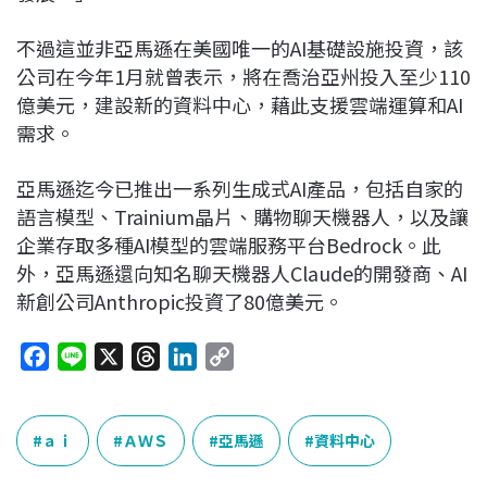
不過這並非亞馬遜在美國唯一的AI基礎設施投資，該
公司在今年1月就曾表示，將在喬治亞州投入至少110
億美元，建設新的資料中心，藉此支援雲端運算和AI
需求。
亞馬遜迄今已推出一系列生成式AI產品，包括自家的
語言模型、Trainium晶片、購物聊天機器人，以及讓
企業存取多種AI模型的雲端服務平台Bedrock。此
外，亞馬遜還向知名聊天機器人Claude的開發商、AI
新創公司Anthropic投資了80億美元。
F
L
X
T
L
C
a
i
h
i
o
c
n
r
n
p
e
e
e
k
y
ａｉ
ＡＷＳ
亞馬遜
資料中心
b
a
e
L