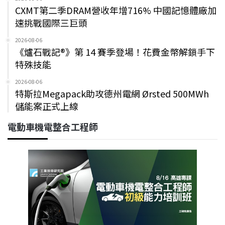
CXMT第二季DRAM營收年增716% 中國記憶體廠加
速挑戰國際三巨頭
2026-08-06
《爐石戰記®》第 14 賽季登場！花費金幣解鎖手下
特殊技能
2026-08-06
特斯拉Megapack助攻德州電網 Ørsted 500MWh
儲能案正式上線
電動車機電整合工程師