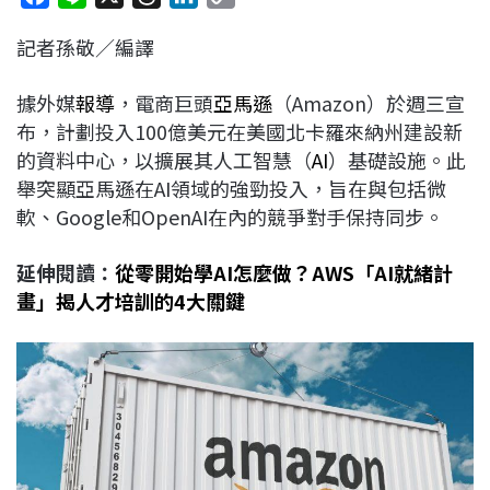
a
i
h
i
o
記者孫敬／編譯
c
n
r
n
p
e
e
e
k
y
據外媒
報導
，電商巨頭
亞馬遜
（Amazon）於週三宣
b
a
e
L
布，計劃投入100億美元在美國北卡羅來納州建設新
o
d
d
i
的資料中心，以擴展其人工智慧（
AI
）基礎設施。此
o
s
I
n
舉突顯亞馬遜在AI領域的強勁投入，旨在與包括微
k
n
k
軟、Google和OpenAI在內的競爭對手保持同步。
延伸閱讀：
從零開始學AI怎麼做？AWS「AI就緒計
畫」揭人才培訓的4大關鍵