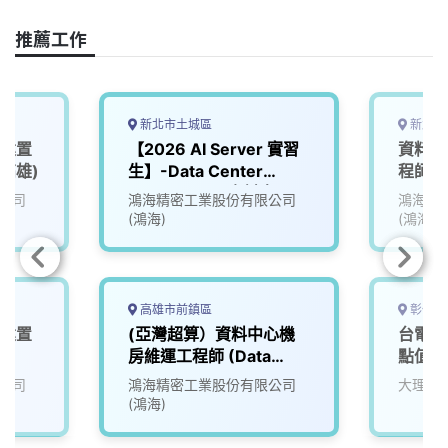
o
d
d
i
o
s
I
n
推薦工作
k
n
k
新北市土城區
新北市
心建置
【2026 AI Server 實習
資料中
(高雄)
生】-Data Center
程師
Engineering 資料中心工
公司
鴻海精密工業股份有限公司
鴻海精
程師 實習生 (土城)
(鴻海)
(鴻海)
高雄市前鎮區
彰化縣
心建置
(亞灣超算）資料中心機
台電雲
房維運工程師 (Data
點值班
Center Facility
公司
鴻海精密工業股份有限公司
大理資
Engineer) (高雄)
(鴻海)