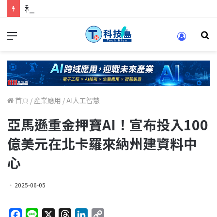
科技人找工作，就到TECH+ 科技專區!
首頁
/
產業應用
/
AI人工智慧
亞馬遜重金押寶AI！宣布投入100
億美元在北卡羅來納州建資料中
心
2025-06-05
F
L
X
T
L
C