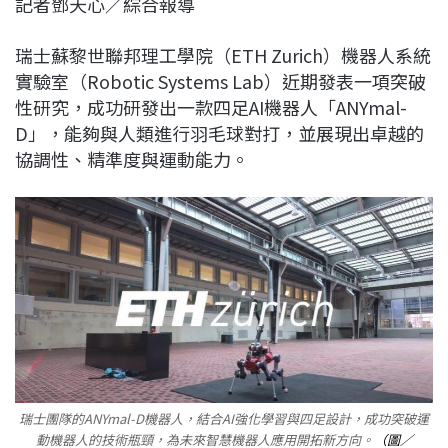
記者鄧天心／綜合報導
c
n
r
n
p
e
e
e
k
y
瑞士蘇黎世聯邦理工學院（ETH Zurich）機器人系統
b
a
e
L
實驗室（Robotic Systems Lab）近期發表一項突破
o
d
d
i
性研究，成功研發出一款四足AI機器人「ANYmal-
o
s
I
n
D」，能夠與人類進行羽毛球對打，並展現出卓越的
k
n
k
協調性、精準度與運動能力。
瑞士團隊的ANYmal-D機器人，結合AI強化學習與四足設計，成功突破運
動機器人的技術瓶頸，為未來智慧機器人應用開拓新方向。
（圖／