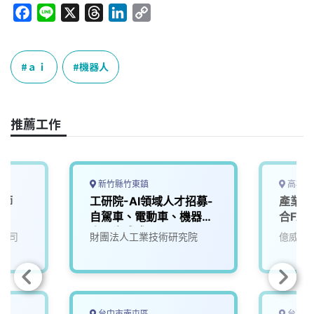
F
L
X
T
L
C
a
i
h
i
o
c
n
r
n
p
e
e
e
k
y
ａｉ
機器人
b
a
e
L
o
d
d
i
o
s
I
n
推薦工作
k
n
k
新竹縣竹東鎮
高雄市
程師
工研院-AI領域人才招募-
產業應
自駕車、電動車、機器
合FA
人、生成式AI
公司
財團法人工業技術研究院
億威電
台中市南屯區
台南市