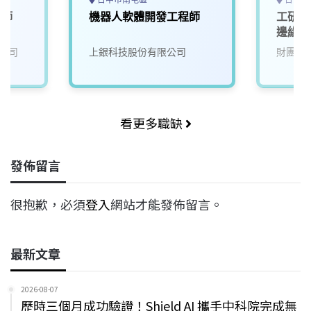
程師
機器人軟體開發工程師
工研院
邊緣運
甲/T5
公司
上銀科技股份有限公司
財團法
看更多職缺
發佈留言
很抱歉，必須
登入
網站才能發佈留言。
最新文章
2026-08-07
歷時三個月成功驗證！Shield AI 攜手中科院完成無