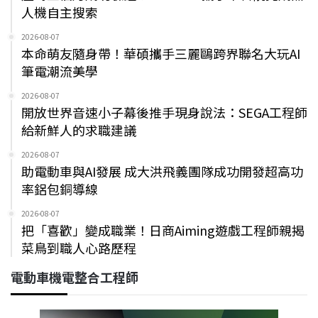
人機自主搜索
2026-08-07
本命萌友隨身帶！華碩攜手三麗鷗跨界聯名大玩AI
筆電潮流美學
2026-08-07
開放世界音速小子幕後推手現身說法：SEGA工程師
給新鮮人的求職建議
2026-08-07
助電動車與AI發展 成大洪飛義團隊成功開發超高功
率鋁包銅導線
2026-08-07
把「喜歡」變成職業！日商Aiming遊戲工程師親揭
菜鳥到職人心路歷程
電動車機電整合工程師