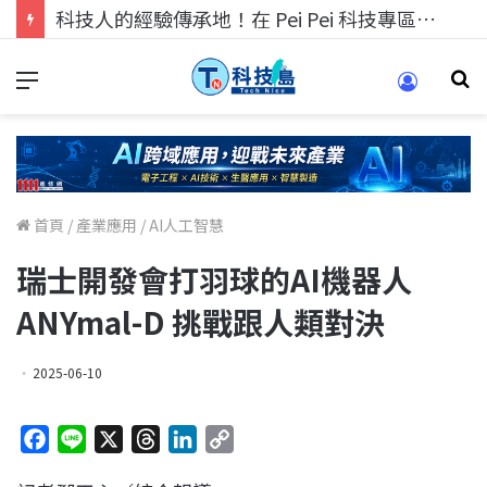
科技人找工作，就到TECH+ 科技專區!
首頁
/
產業應用
/
AI人工智慧
瑞士開發會打羽球的AI機器人
ANYmal-D 挑戰跟人類對決
2025-06-10
F
L
X
T
L
C
a
i
h
i
o