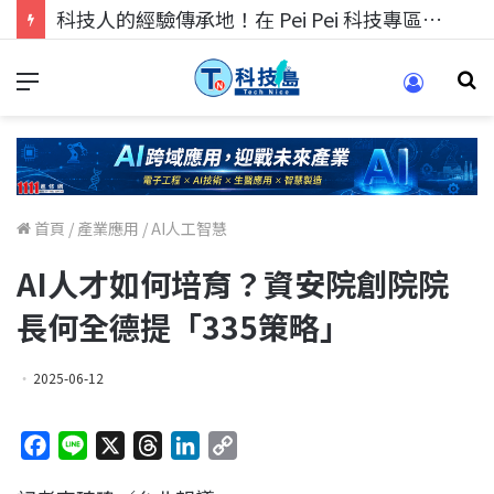
科技人的經驗傳承地！在 Pei Pei 科技專區，與學弟妹交流最硬核的技術
首頁
/
產業應用
/
AI人工智慧
AI人才如何培育？資安院創院院
長何全德提「335策略」
2025-06-12
F
L
X
T
L
C
a
i
h
i
o