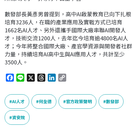
數發部長黃彥男曾提到，高中AI啟蒙教育已向下扎根
培育3236人，在職的產業應用及實戰方式已培育
1662名AI人才、另外還攜手國際大廠串聯AI開發人
才，技術交流1200人，去年迄今培育逾4800名AI人
才；今年將整合國際大廠、產官學資源與開發者社群
力量，持續培育AI高中生與AI應用人才，共計至少
3500人。
F
L
X
T
L
C
a
i
h
i
o
c
n
r
n
p
e
e
e
k
y
AI人才
何全德
官方政策聲明
數發部
b
a
e
L
o
d
d
i
資安院
o
s
I
n
k
n
k