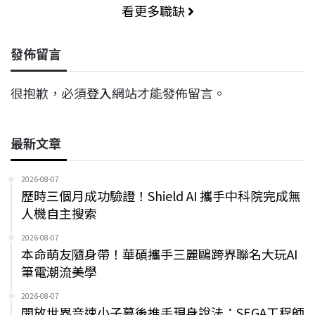
看更多職缺
發佈留言
很抱歉，必須
登入
網站才能發佈留言。
最新文章
2026-08-07
歷時三個月成功驗證！Shield AI 攜手中科院完成無
人機自主搜索
2026-08-07
本命萌友隨身帶！華碩攜手三麗鷗跨界聯名大玩AI
筆電潮流美學
2026-08-07
開放世界音速小子幕後推手現身說法：SEGA工程師