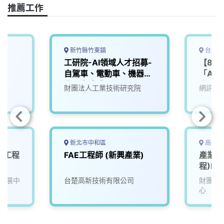
推薦工作
新竹縣竹東鎮
台北市
師
工研院-AI領域人才招募-
【8/
自駕車、電動車、機器
「AI
人、生成式AI
會」】
財團法人工業技術研究院
網訊電
(2 年
新北市中和區
高雄市
服務工程
FAE工程師 (新興產業)
產業服
程)F7
發展中
台楚高新技術有限公司
財團法
心