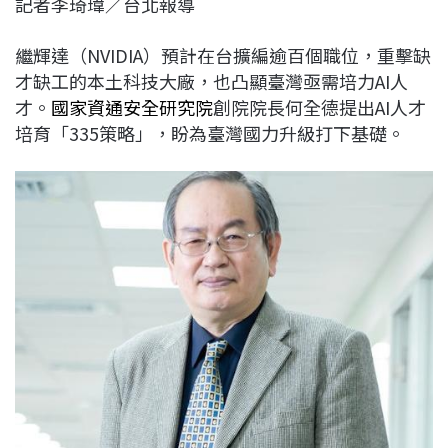
記者李琦瑋／台北報導
c
n
r
n
p
e
e
e
k
y
繼輝達（NVIDIA）預計在台擴編逾百個職位，重擊缺
b
a
e
L
才缺工的本土科技大廠，也凸顯臺灣亟需培力AI人
o
d
d
i
才。
國家資通安全研究院
創院院長何全德提出AI人才
o
s
I
n
培育「335策略」，盼為臺灣國力升級打下基礎。
k
n
k