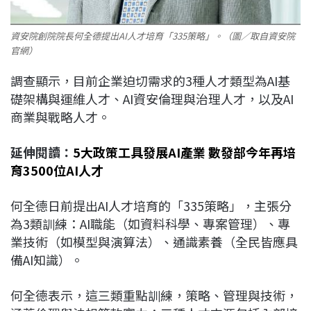
資安院創院院長何全德提出AI人才培育「335策略」。（圖／取自資安院
官網）
調查顯示，目前企業迫切需求的3種人才類型為AI基
礎架構與運維人才、AI資安倫理與治理人才，以及AI
商業與戰略人才。
延伸閱讀：
5大政策工具發展AI產業 數發部今年再培
育3500位AI人才
何全德日前提出AI人才培育的「335策略」，主張分
為3類訓練：AI職能（如資料科學、專案管理）、專
業技術（如模型與演算法）、通識素養（全民皆應具
備AI知識）。
何全德表示，這三類重點訓練，策略、管理與技術，