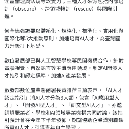
涵蓋倫理與法規等軟實力；三種人才來源包括內部培
訓（obscure）、跨領域轉訓（rescue）與國際引
進。
何全德強調要以體系化、規格化、標準化、實用化與
國際化等5大推動原則，加速培育AI人才，為臺灣國
力升級打下基礎。
數位發展部已與人工智慧學校等民間機構合作，針對
電腦視覺、自然語言等主流應用領域，制定AI開發人
才指引和認定標準，加速AI產業發展。
數發部數位產業署副署長黃雅萍日前表示，「AI人才
認定指引」將AI人才分為3大類，包含「AI應用型人
才」、「開發AI型人才」、「研究型AI人才」，亦邀
請資服業者、學校和AI領域專業機構共同討論，該指
引預計會在今年下半年發佈，期望協助企業識別職缺
所需AI人才，引導青年自主學習。