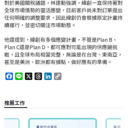
對於美國關稅議題，林建勳強調，緯創一直保持著對
全球市場情勢的靈活應變，目前客戶尚未對訂單提出
任何明確的調整要求，因此緯創仍會根據原定計畫持
續運行，並密切關注市場動態。
他還提到，緯創有多個應變計畫，不管是Plan B、
Plan C還是Plan D，都可應對可能出現的供應鏈挑
戰，且全球布局相當完整，無論是在台灣、東南亞，
甚至是美洲、歐洲都有據點，做好應有的準備。
F
L
X
T
L
C
a
i
h
i
o
c
n
r
n
p
e
e
e
k
y
推薦工作
b
a
e
L
o
d
d
i
o
s
I
n
新竹市東區
新竹縣