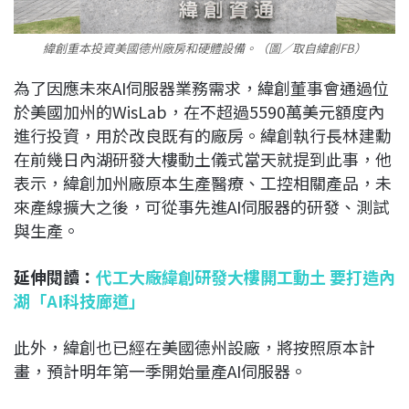
緯創重本投資美國德州廠房和硬體設備。（圖／取自緯創FB）
為了因應未來AI伺服器業務需求，緯創董事會通過位
於美國加州的WisLab，在不超過5590萬美元額度內
進行投資，用於改良既有的廠房。緯創執行長林建勳
在前幾日內湖研發大樓動土儀式當天就提到此事，他
表示，緯創加州廠原本生產醫療、工控相關產品，未
來產線擴大之後，可從事先進AI伺服器的研發、測試
與生產。
延伸閱讀：
代工大廠緯創研發大樓開工動土 要打造內
湖「AI科技廊道」
此外，緯創也已經在美國德州設廠，將按照原本計
畫，預計明年第一季開始量產AI伺服器。