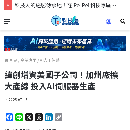
科技人找工作，就到TECH+ 科技專區!
首頁
/
產業應用
/
AI人工智慧
緯創增資美國子公司！加州廠擴
大產線 投入AI伺服器生產
2025-07-17
F
L
X
T
L
C
a
i
h
i
o