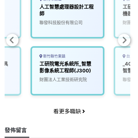
k
n
k
人工智慧處理器設計工程
工研院
師
機器人
聯發科技股份有限公司
財團法
新竹縣竹東鎮
台北市
載具
工研院電光系統所_智慧
_4G
影像系統工程師(J300)
智慧軟
院
財團法人工業技術研究院
聯發科
看更多職缺
發佈留言