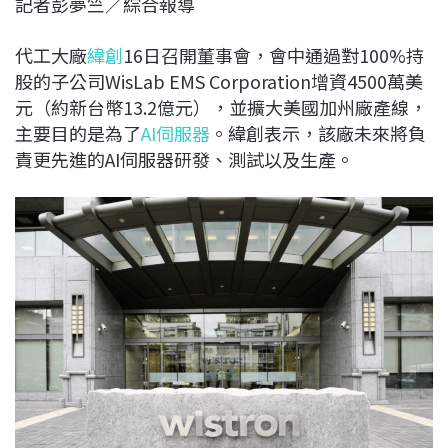
記者彭夢竺／綜合報導
c
n
r
n
p
e
e
e
k
y
代工大廠
緯創
16日召開董事會，會中通過對100%持
b
a
e
L
股的子公司WisLab EMS Corporation增資4500萬美
o
d
d
i
元（約新台幣13.2億元），並擴大美國加州廠產線，
o
s
I
n
主要目的是為了
AI伺服器
。緯創表示，該廠未來將負
k
n
k
責更先進的AI伺服器研發、測試以及生產。