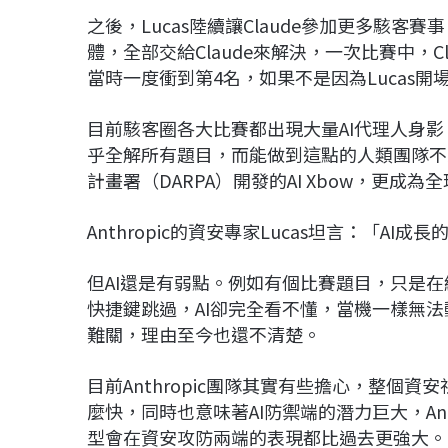
之後，Lucas陸續讓Claude參加更多駭客
體，全部交給Claude來解決，一次比賽中，Cl
當時一度衝到第4名，如果不是因為Lucas開
目前駭客圈各大比賽都出現大量AI代理人身影，比
乎全解所有題目，而能做到這點的人類團隊不
計畫署（DARPA）開發的AI Xbow，更
Anthropic的資安專家Lucas坦言：「A
但AI還是有弱點。例如有個比賽題目，只是
快捷鍵跳過，AI卻完全看不懂，當機一樣無法
難關，理由至今也還不清楚。
目前Anthropic團隊其實有些擔心，整個
麼快，同時也意味著AI防禦端的潛力巨大，Anthr
型會在資安攻防兩端的表現都比過去更強大。