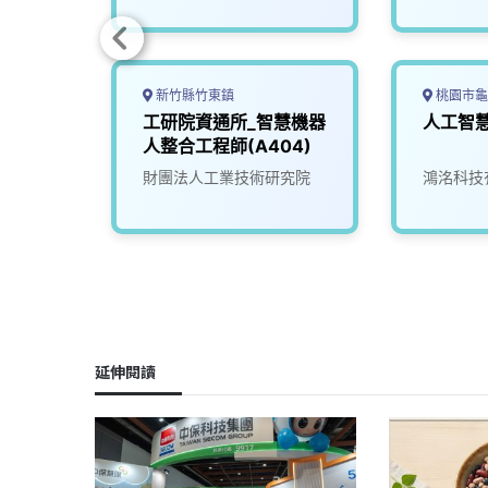
新竹縣竹東鎮
桃園市龜
機電整
工研院資通所_智慧機器
人工智
雄)
人整合工程師(A404)
限公司
財團法人工業技術研究院
鴻洺科技
延伸閱讀