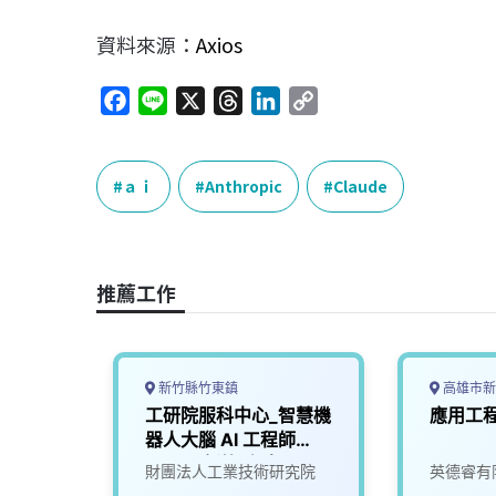
資料來源：
Axios
F
L
X
T
L
C
a
i
h
i
o
c
n
r
n
p
e
e
e
k
y
ａｉ
Anthropic
Claude
b
a
e
L
o
d
d
i
o
s
I
n
推薦工作
k
n
k
新竹縣竹東鎮
高雄市新
主機板
工研院服科中心_智慧機
應用工
器人大腦 AI 工程師
(A000新竹/台南)
司
財團法人工業技術研究院
英德睿有