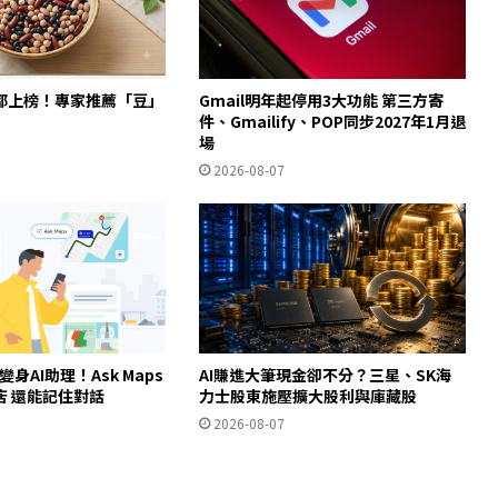
都上榜！專家推薦「豆」
Gmail明年起停用3大功能 第三方寄
件、Gmailify、POP同步2027年1月退
場
2026-08-07
ps變身AI助理！Ask Maps
AI賺進大筆現金卻不分？三星、SK海
店 還能記住對話
力士股東施壓擴大股利與庫藏股
2026-08-07