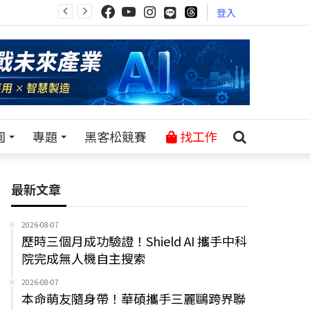
登入
園
專題
黑客松競賽
找工作
最新文章
2026-08-07
歷時三個月成功驗證！Shield AI 攜手中科
院完成無人機自主搜索
2026-08-07
本命萌友隨身帶！華碩攜手三麗鷗跨界聯