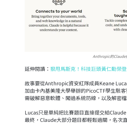
Anthropic的Cl
延伸閱讀：
狠甩馬斯克！科技巨頭黃仁勳榮登
故事要從Anthropic資安紅隊成員Keane 
加由卡內基美隆大學舉辦的PicoCTF學生
需破解惡意軟體、闖過系統防線，以及解密檔
Lucas只是單純把比賽題目直接提交給Cla
最終，Claude大部分題目都輕鬆過關，名次