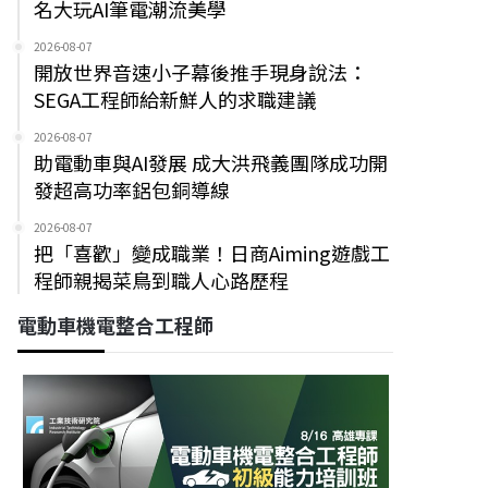
名大玩AI筆電潮流美學
2026-08-07
開放世界音速小子幕後推手現身說法：
SEGA工程師給新鮮人的求職建議
2026-08-07
助電動車與AI發展 成大洪飛義團隊成功開
發超高功率鋁包銅導線
2026-08-07
把「喜歡」變成職業！日商Aiming遊戲工
程師親揭菜鳥到職人心路歷程
電動車機電整合工程師