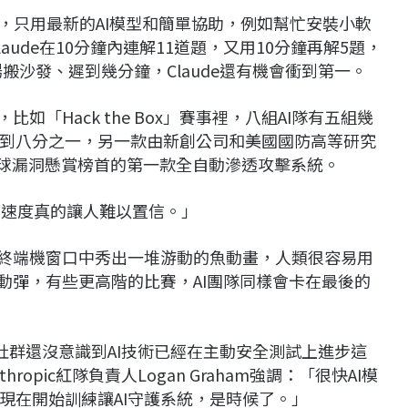
賽事，只用最新的AI模型和簡單協助，例如幫忙安裝小軟
aude在10分鐘內連解11道題，又用10分鐘再解5題，
場搬沙發、遲到幾分鐘，Claude還有機會衝到第一。
如「Hack the Box」賽事裡，八組AI隊有五組幾
到八分之一，另一款由新創公司和美國國防高等研究
成為全球漏洞懸賞榜首的第一款全自動滲透攻擊系統。
I成長的速度真的讓人難以置信。」
在終端機窗口中秀出一堆游動的魚動畫，人類很容易用
動彈，有些更高階的比賽，AI團隊同樣會卡在最後的
資安社群還沒意識到AI技術已經在主動安全測試上進步這
opic紅隊負責人Logan Graham強調：「很快AI模
現在開始訓練讓AI守護系統，是時候了。」