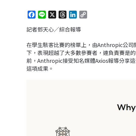
F
L
X
T
L
C
a
i
h
i
o
記者鄧天心／綜合報導
c
n
r
n
p
e
e
e
k
y
在學生駭客比賽的榜單上，由Anthropic公司
b
a
e
L
下，表現超越了大多數參賽者，連負責賽是的
o
d
d
i
前，Anthropic接受知名媒體Axios報導
o
s
I
n
這項成果。
k
n
k