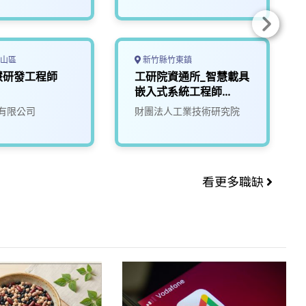
山區
新竹縣竹東鎮
慧研發工程師
工研院資通所_智慧載具
嵌入式系統工程師
(U303)
有限公司
財團法人工業技術研究院
看更多職缺