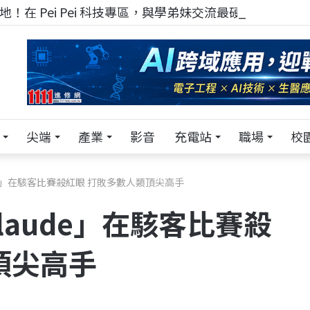
！在 Pei Pei 科技專區，與學弟妹交流最硬核的技術
尖端
產業
影音
充電站
職場
校
de」在駭客比賽殺紅眼 打敗多數人類頂尖高手
laude」在駭客比賽殺
頂尖高手