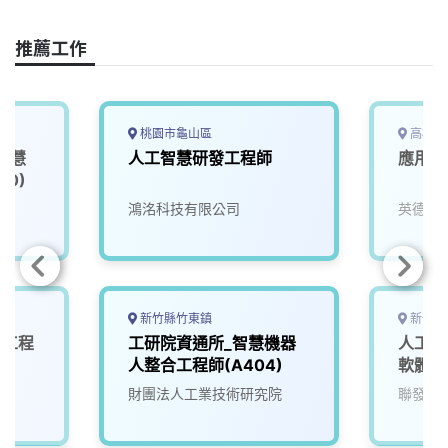
c
n
r
n
p
e
e
e
k
y
推薦工作
b
a
e
L
o
d
d
i
o
s
I
n
k
n
k
桃園市龜山區
高雄市
智慧
人工智慧研發工程師
應用工
00)
院
鴻洺科技有限公司
英德睿
新竹縣竹東鎮
新竹市
計工程
工研院資通所_智慧機器
人工智
人整合工程師(A404)
軟體工
財團法人工業技術研究院
聯發科