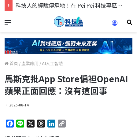
科技人的經驗傳承地！在 Pei Pei 科技專區，與學弟妹交流最硬核的技術
首頁
/
產業應用
/
AI人工智慧
馬斯克批App Store偏袒OpenAI
蘋果正面回應：沒有這回事
2025-08-14
F
L
X
T
L
C
a
i
h
i
o