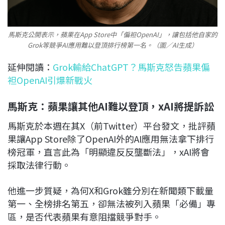
馬斯克公開表示，蘋果在App Store中「偏袒OpenAI」，讓包括他自家的
Grok等競爭AI應用難以登頂排行榜第一名。（圖／AI生成）
延伸閱讀：
Grok輸給ChatGPT？馬斯克怒告蘋果偏
袒OpenAI引爆新戰火
馬斯克：蘋果讓其他AI難以登頂，xAI將提訴訟
馬斯克於本週在其X（前Twitter）平台發文，批評蘋
果讓App Store除了OpenAI外的AI應用無法拿下排行
榜冠軍，直言此為「明顯違反反壟斷法」，xAI將會
採取法律行動。
他進一步質疑，為何X和Grok雖分別在新聞類下載量
第一、全榜排名第五，卻無法被列入蘋果「必備」專
區，是否代表蘋果有意阻擋競爭對手。