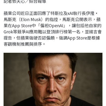
記者鄧天心／綜合報導
c
n
r
n
p
e
e
e
k
y
蘋果公司近日正面回應了特斯拉及xAI執行長伊隆·
b
a
e
L
馬斯克（Elon Musk）的指控，馬斯克公開表示，蘋
o
d
d
i
果在App Store中「偏袒OpenAI」，讓包括他自家的
o
s
I
n
Grok等競爭AI應用難以登頂排行榜第一名，並揚言會
k
n
k
提告，但蘋果強硬否認偏頗，強調App Store是根據
客觀機制推薦與排序。