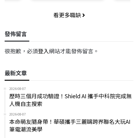
看更多職缺
發佈留言
很抱歉，必須
登入
網站才能發佈留言。
最新文章
2026-08-07
歷時三個月成功驗證！Shield AI 攜手中科院完成無
人機自主搜索
2026-08-07
本命萌友隨身帶！華碩攜手三麗鷗跨界聯名大玩AI
筆電潮流美學