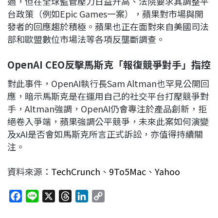
過，但在全球監管壓力日益升高、法院要求其調整平
台政策（例如Epic Games一案），蘋果對市場與開
發者的回應趨於積極。蘋果也正在面對來自美國司法
部和歐盟數位市場法等各項反壟斷調查。
OpenAI CEO反擊馬斯克「報復競爭對手」指控
對此事件，OpenAI執行長Sam Altman也罕見公開回
應，暗示馬斯克是在運用自己的社交平台打壓競爭對
手，Altman強調，OpenAI仍會專注於產品創新，拒
絕卷入爭端，蘋果強調公平競爭，未來此案如何演變
及xAI是否會如馬斯克所言正式訴訟，亦值得持續關
注。
資料來源：
TechCrunch
、
9To5Mac
、
Yahoo
F
L
X
T
L
C
a
i
h
i
o