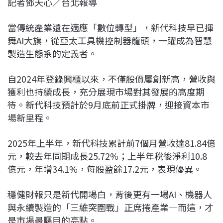
記者鄧天心／台北報導
c
n
r
n
p
e
e
e
k
y
當傳統產業還在適應「數位轉型」，新代科技早已揮
b
a
e
L
舞AI大旗，從亞太工具機控制器龍頭，一躍成為智慧
o
d
d
i
製造生態系的定義者。
o
s
I
n
k
n
k
自2024年登錄興櫃以來，不僅股價屢創新高，營收與
獲利也持續成長，充分展現市場對其發展的高度期
待。新代科技預計於9月底前正式掛牌，迎接資本市
場新里程。
2025年上半年，新代科技累計前7個月營收達81.84億
元，較去年同期成長25.72%；上半年稅後淨利10.8
億元，年增34.1%，每股盈餘17.2元，表現優異。
穩健財報只是新代開場白，背後更有一場AI、機器人
與永續製造的「三維突圍戰」正席捲產業—而這，才
是市場最矚目的亮點。