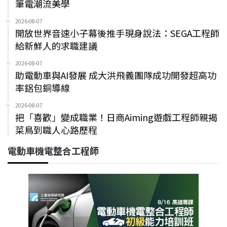
筆電潮流美學
2026-08-07
開放世界音速小子幕後推手現身說法：SEGA工程師
給新鮮人的求職建議
2026-08-07
助電動車與AI發展 成大洪飛義團隊成功開發超高功
率鋁包銅導線
2026-08-07
把「喜歡」變成職業！日商Aiming遊戲工程師親揭
菜鳥到職人心路歷程
電動車機電整合工程師