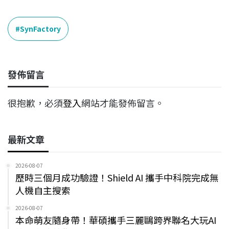
a
i
h
i
o
c
n
r
n
p
e
e
e
k
y
SynFactory
b
a
e
L
o
d
d
i
o
s
I
n
發佈留言
k
n
k
很抱歉，必須
登入
網站才能發佈留言。
最新文章
2026-08-07
歷時三個月成功驗證！Shield AI 攜手中科院完成無
人機自主搜索
2026-08-07
本命萌友隨身帶！華碩攜手三麗鷗跨界聯名大玩AI