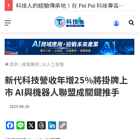
科技人的經驗傳承地！在 Pei Pei 科技專區，與學弟妹交流最硬核的技術
首頁
/
產業應用
/
AI人工智慧
新代科技營收年增25%將掛牌上
市 AI與機器人聯盟成關鍵推手
2025-08-20
F
L
X
T
L
C
a
i
h
i
o