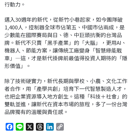
行動力。
邁入30週年的新代，從新竹小巷起家，如今團隊破
1,400人，控制器全球市佔第五、中國市佔兩成，是
少數能在國際賽局與日、德、中巨頭抗衡的台灣品
牌。新代不只賣「黑手產業」的「大腦」，更用AI、
機器人、節能方案，讓傳統工廠變身「智慧綠能戰
車」—這，才是新代掛牌前最值得投資人期待的「隱
形價值」。
除了技術硬實力，新代長期與學校、小農、文化工作
者合作，用「產學共創」培育下一代智慧製造人才，
也把企業資源導入地方創生。這種「科技＋社會」的
雙軌並進，讓新代在資本市場的旅程，多了一份台灣
品牌獨有的溫暖與責任感。
F
L
X
T
L
C