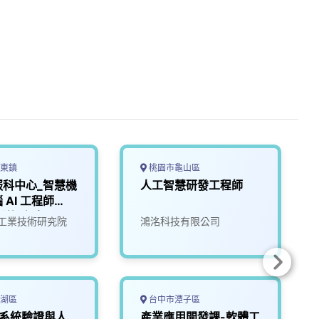
東鎮
桃園市龜山區
服科中心_智慧機
人工智慧研發工程師
 AI 工程師
新竹/台南)
工業技術研究院
鴻洺科技有限公司
湖區
台中市潭子區
5G系統驗證與人
產業應用開發課-軟體工