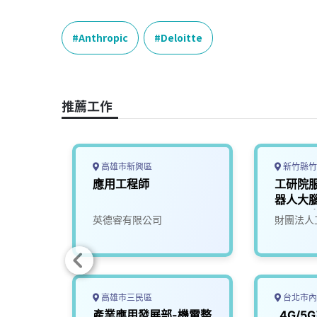
a
i
h
i
o
c
n
r
n
p
e
e
e
k
y
Anthropic
Deloitte
b
a
e
L
o
d
d
i
o
s
I
n
推薦工作
k
n
k
高雄市新興區
新竹縣竹
慧運算
應用工程師
工研院
02)
器人大腦
(A000
究院
英德睿有限公司
財團法人
高雄市三民區
台北市內
智慧製
產業應用發展部-機電整
_4G/