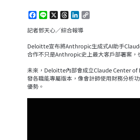
F
L
X
T
L
C
a
i
h
i
o
記者鄧天心／綜合報導
c
n
r
n
p
e
e
e
k
y
Deloitte宣布將Anthropic生成式AI助
b
a
e
L
合作不只是Anthropic史上最大客戶部署案
o
d
d
i
o
s
I
n
未來，Deloitte內部會成立Claude Center
k
n
k
發各職能專屬版本，像會計師使用財務分析功
優勢。