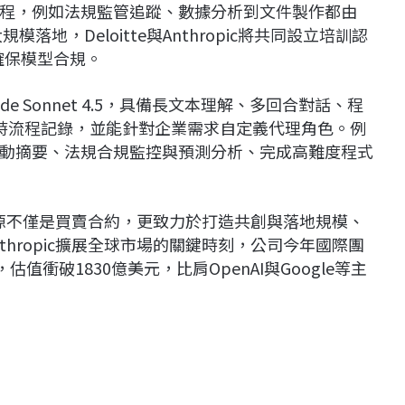
程，例如法規監管追蹤、數據分析到文件製作都由
落地，Deloitte與Anthropic將共同設立培訓認
確保模型合規。
aude Sonnet 4.5，具備長文本理解、多回合對話、程
時流程記錄，並能針對企業需求自定義代理角色。例
動摘要、法規合規監控與預測分析、完成高難度程式
入大量資源不僅是買賣合約，更致力於打造共創與落地規模、
thropic擴展全球市場的關鍵時刻，公司今年國際團
衝破1830億美元，比肩OpenAI與Google等主