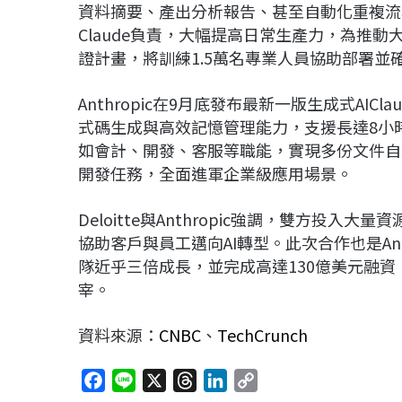
資料摘要、產出分析報告、甚至自動化重複流
Claude負責，大幅提高日常生產力，為推動大規模
證計畫，將訓練1.5萬名專業人員協助部署並
Anthropic在9月底發布最新一版生成式AICl
式碼生成與高效記憶管理能力，支援長達8小
如會計、開發、客服等職能，實現多份文件自
開發任務，全面進軍企業級應用場景。
Deloitte與Anthropic強調，雙方投
協助客戶與員工邁向AI轉型。此次合作也是An
隊近乎三倍成長，並完成高達130億美元融資，估值
宰。
資料來源：
CNBC
、
TechCrunch
F
L
X
T
L
C