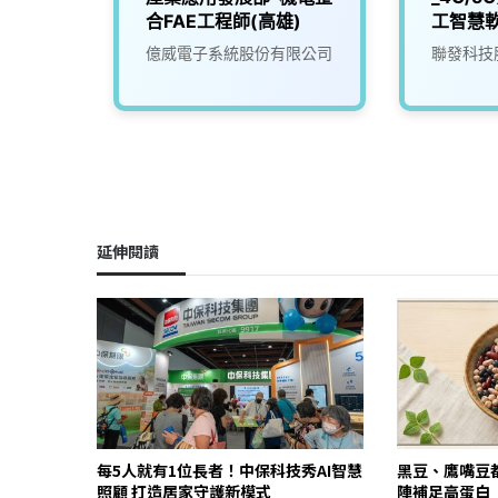
師
合FAE工程師(高雄)
工智慧
究院
億威電子系統股份有限公司
聯發科技
延伸閱讀
每5人就有1位長者！中保科技秀AI智慧
黑豆、鷹嘴豆
照顧 打造居家守護新模式
陣補足高蛋白