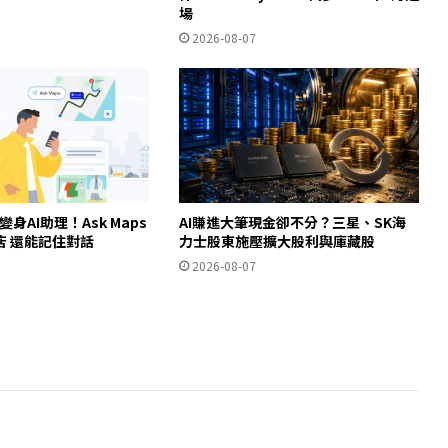
場
2026-08-07
ps變身AI助理！Ask Maps
AI賺進大筆現金卻不分？三星、SK海
店 還能記住對話
力士股東施壓擴大股利與庫藏股
2026-08-07