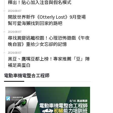
釋出！貼心加入注音與假名模式
2026-08-07
開放世界新作《Otterly Lost》9月登場
幫可愛海獺找到回家的路吧
2026-08-07
尋找異變逃離校園！心理恐怖遊戲《午夜
晚自習》重拾少女忘卻的記憶
2026-08-07
黑豆、鷹嘴豆都上榜！專家推薦「豆」陣
補足高蛋白
電動車機電整合工程師