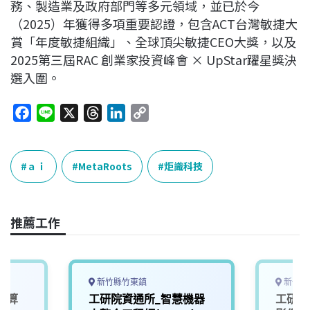
務、製造業及政府部門等多元領域，並已於今
（2025）年獲得多項重要認證，包含ACT台灣敏捷大
賞「年度敏捷組織」、全球頂尖敏捷CEO大獎，以及
2025第三屆RAC 創業家投資峰會 × UpStar躍星獎決
選入圍。
F
L
X
T
L
C
a
i
h
i
o
c
n
r
n
p
e
e
e
k
y
ａｉ
MetaRoots
炬識科技
b
a
e
L
o
d
d
i
o
s
I
n
推薦工作
k
n
k
新竹縣竹東鎮
新竹縣
運算
工研院資通所_智慧機器
工研院