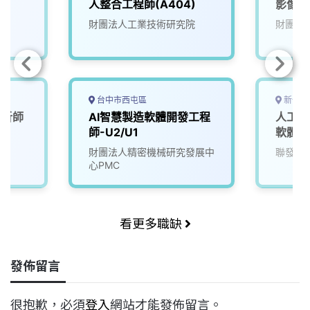
)
人整合工程師(A404)
影像系
院
財團法人工業技術研究院
財團法
台中市西屯區
新竹市
分析師
AI智慧製造軟體開發工程
人工智
師-U2/U1
軟體工
財團法人精密機械研究發展中
聯發科
心PMC
看更多職缺
發佈留言
很抱歉，必須
登入
網站才能發佈留言。