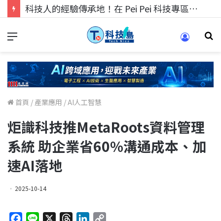
科技人的經驗傳承地！在 Pei Pei 科技專區，與學弟妹交流最硬核的技術
首頁
/
產業應用
/
AI人工智慧
炬識科技推MetaRoots資料管理
系統 助企業省60%溝通成本、加
速AI落地
2025-10-14
F
L
X
T
L
C