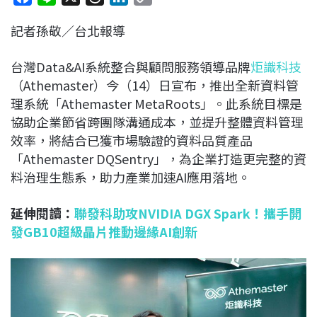
a
i
h
i
o
記者孫敬／台北報導
c
n
r
n
p
e
e
e
k
y
台灣Data&AI系統整合與顧問服務領導品牌
炬識科技
b
a
e
L
（Athemaster）今（14）日宣布，推出全新資料管
o
d
d
i
理系統「Athemaster MetaRoots」。此系統目標是
o
s
I
n
協助企業節省跨團隊溝通成本，並提升整體資料管理
k
n
k
效率，將結合已獲市場驗證的資料品質產品
「Athemaster DQSentry」，為企業打造更完整的資
料治理生態系，助力產業加速AI應用落地。
延伸閱讀：
聯發科助攻NVIDIA DGX Spark！攜手開
發GB10超級晶片推動邊緣AI創新