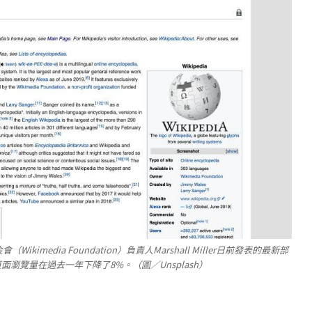
imedia Foundation）負責人Marshall Miller日前發表的最新部
頁面瀏覽量在過去一年下降了8%。（圖／Unsplash）