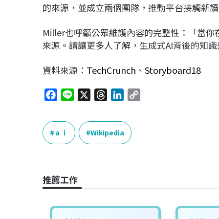
的來源，並成立兩個團隊，推動平台接觸新讀
Miller也呼籲公眾維護內容的完整性：「
來源。請讓更多人了解，生成式AI背後的知
資料來源：
TechCrunch
、
Storyboard18
F
L
X
T
L
C
a
i
h
i
o
c
n
r
n
p
e
e
e
k
y
ａｉ
Wikipedia
b
a
e
L
o
d
d
i
o
s
I
n
推薦工作
k
n
k