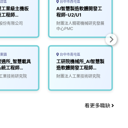
店區
台中市西屯區
慧工業級主機板
AI智慧製造軟體開發工
級工程師
程師-U2/U1
股份有限公司
財團法人精密機械研究發展
中心PMC
東鎮
台中市南屯區
資通所_智慧載具
工研院機械所_AI智慧製
系統工程師
造軟體開發工程師
(I400)
工業技術研究院
財團法人工業技術研究院
看更多職缺