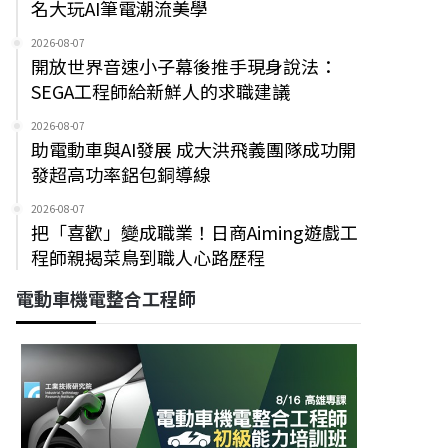
名大玩AI筆電潮流美學
2026-08-07
開放世界音速小子幕後推手現身說法：
SEGA工程師給新鮮人的求職建議
2026-08-07
助電動車與AI發展 成大洪飛義團隊成功開
發超高功率鋁包銅導線
2026-08-07
把「喜歡」變成職業！日商Aiming遊戲工
程師親揭菜鳥到職人心路歷程
電動車機電整合工程師