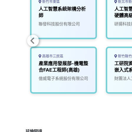
新竹市東區
新北市新
證與人
人工智慧系統架構分析
人工智
師
師
硬體高
(NVPD)
司
聯發科技股份有限公司
研揚科技
高雄市三民區
新竹縣竹
AI應
產業應用發展部-機電整
工研院
T1)
合FAE工程師(高雄)
嵌入式
(U303)
究院
億威電子系統股份有限公司
財團法人
延伸閱讀