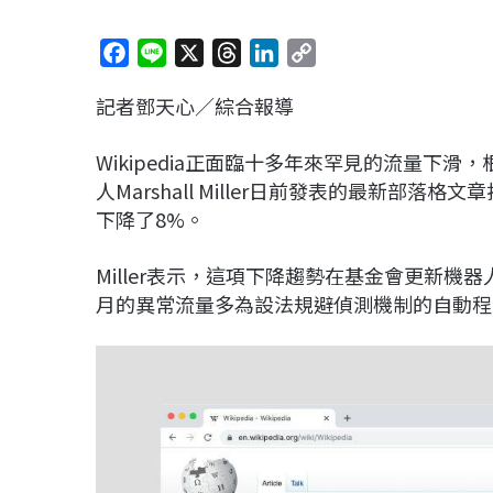
F
L
X
T
L
C
a
i
h
i
o
記者鄧天心／綜合報導
c
n
r
n
p
e
e
e
k
y
Wikipedia正面臨十多年來罕見的流量下滑，根據
b
a
e
L
人Marshall Miller日前發表的最新部落
o
d
d
i
下降了8%。
o
s
I
n
k
n
k
Miller表示，這項下降趨勢在基金會更新機
月的異常流量多為設法規避偵測機制的自動程