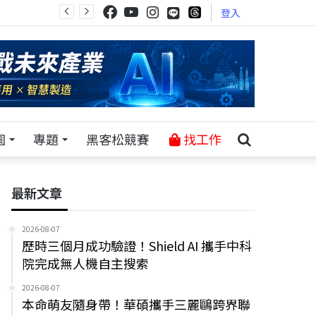
登入
園
專題
黑客松競賽
找工作
最新文章
2026-08-07
歷時三個月成功驗證！Shield AI 攜手中科
院完成無人機自主搜索
2026-08-07
本命萌友隨身帶！華碩攜手三麗鷗跨界聯