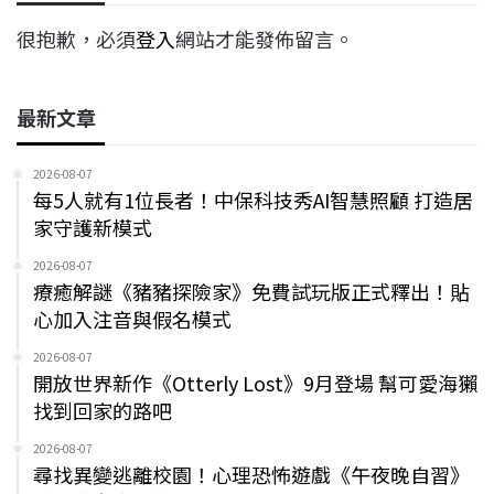
很抱歉，必須
登入
網站才能發佈留言。
最新文章
2026-08-07
每5人就有1位長者！中保科技秀AI智慧照顧 打造居
家守護新模式
2026-08-07
療癒解謎《豬豬探險家》免費試玩版正式釋出！貼
心加入注音與假名模式
2026-08-07
開放世界新作《Otterly Lost》9月登場 幫可愛海獺
找到回家的路吧
2026-08-07
尋找異變逃離校園！心理恐怖遊戲《午夜晚自習》