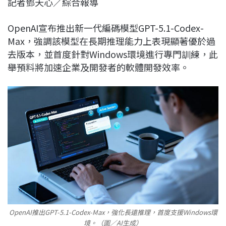
記者鄧天心／綜合報導
c
n
r
n
p
e
e
e
k
y
OpenAI宣布推出新一代編碼模型GPT-5.1-Codex-
b
a
e
L
Max，強調該模型在長期推理能力上表現顯著優於過
o
d
d
i
去版本，並首度針對Windows環境進行專門訓練，此
o
s
I
n
舉預料將加速企業及開發者的軟體開發效率。
k
n
k
OpenAI推出GPT-5.1-Codex-Max，強化長遠推理，首度支援Windows環
境。（圖／AI生成）