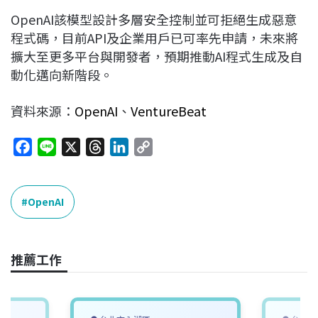
OpenAI該模型設計多層安全控制並可拒絕生成惡意
程式碼，目前API及企業用戶已可率先申請，未來將
擴大至更多平台與開發者，預期推動AI程式生成及自
動化邁向新階段。
資料來源：
OpenAI
、
VentureBeat
F
L
X
T
L
C
a
i
h
i
o
c
n
r
n
p
e
e
e
k
y
OpenAI
b
a
e
L
o
d
d
i
o
s
I
n
推薦工作
k
n
k