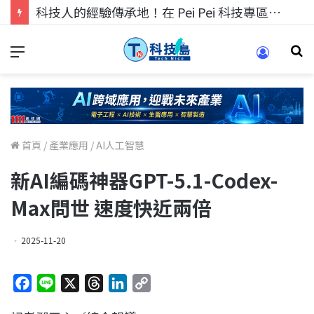
科技人的經驗傳承地！在 Pei Pei 科技專區，與學弟妹交流最硬核的技術
首頁
/
產業應用
/
AI人工智慧
新AI編碼神器GPT-5.1-Codex-
Max問世 速度快近兩倍
2025-11-20
F
L
X
T
L
C
a
i
h
i
o