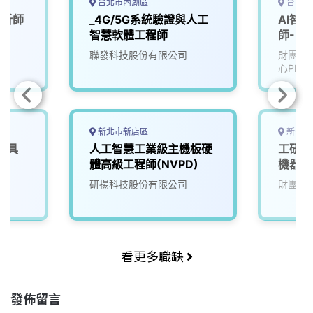
台北市內湖區
台中市
分析師
_4G/5G系統驗證與人工
AI智
智慧軟體工程師
師-U2
聯發科技股份有限公司
財團法
心PMC
新北市新店區
新竹縣
載具
人工智慧工業級主機板硬
工研院
體高級工程師(NVPD)
機器人
院
研揚科技股份有限公司
財團法
看更多職缺
發佈留言