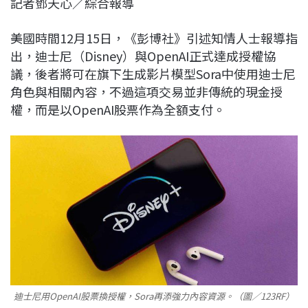
記者鄧天心／綜合報導
c
n
r
n
p
e
e
e
k
y
美國時間12月15日，《彭博社》引述知情人士報導指
b
a
e
L
出，迪士尼（Disney）與OpenAI正式達成授權協
o
d
d
i
議，後者將可在旗下生成影片模型Sora中使用迪士尼
o
s
I
n
角色與相關內容，不過這項交易並非傳統的現金授
k
n
k
權，而是以OpenAI股票作為全額支付。
迪士尼用OpenAI股票換授權，Sora再添強力內容資源。（圖／123RF）