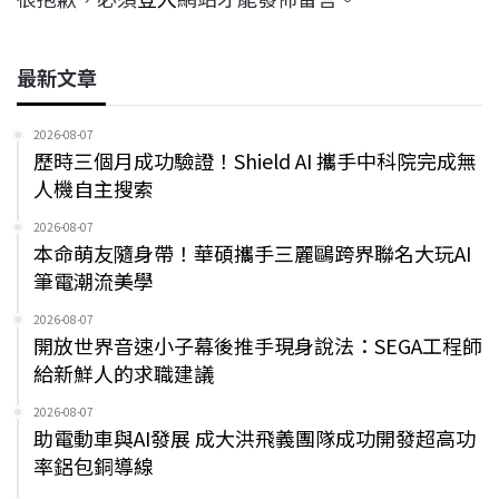
最新文章
2026-08-07
歷時三個月成功驗證！Shield AI 攜手中科院完成無
人機自主搜索
2026-08-07
本命萌友隨身帶！華碩攜手三麗鷗跨界聯名大玩AI
筆電潮流美學
2026-08-07
開放世界音速小子幕後推手現身說法：SEGA工程師
給新鮮人的求職建議
2026-08-07
助電動車與AI發展 成大洪飛義團隊成功開發超高功
率鋁包銅導線