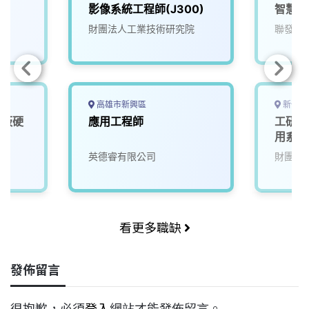
4)
影像系統工程師(J300)
智慧軟
院
財團法人工業技術研究院
聯發科
高雄市新興區
新竹縣
機板硬
應用工程師
工研院
D)
用系統
英德睿有限公司
財團法
看更多職缺
發佈留言
很抱歉，必須
登入
網站才能發佈留言。