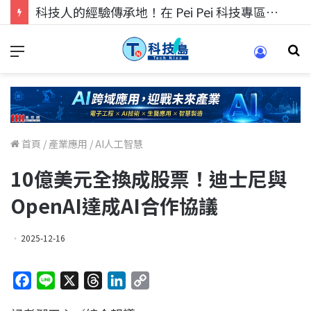
科技人的經驗傳承地！在 Pei Pei 科技專區，與學弟妹交流最硬核的技術
首頁
/
產業應用
/
AI人工智慧
10億美元全換成股票！迪士尼與
OpenAI達成AI合作協議
2025-12-16
F
L
X
T
L
C
a
i
h
i
o