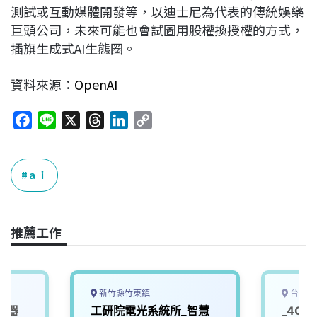
測試或互動媒體開發等，以迪士尼為代表的傳統娛樂
巨頭公司，未來可能也會試圖用股權換授權的方式，
插旗生成式AI生態圈。
資料來源：
OpenAI
F
L
X
T
L
C
a
i
h
i
o
c
n
r
n
p
e
e
e
k
y
ａｉ
b
a
e
L
o
d
d
i
o
s
I
n
推薦工作
k
n
k
新竹縣竹東鎮
台北市
機器
工研院電光系統所_智慧
_4G