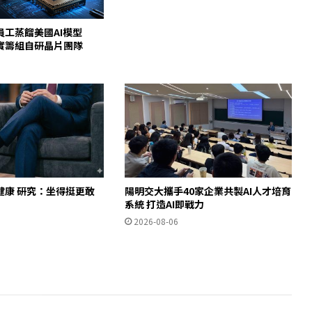
員工蒸餾美國AI模型
c證實籌組自研晶片團隊
健康 研究：坐得挺更敢
陽明交大攜手40家企業共製AI人才培育
」
系統 打造AI即戰力
2026-08-06