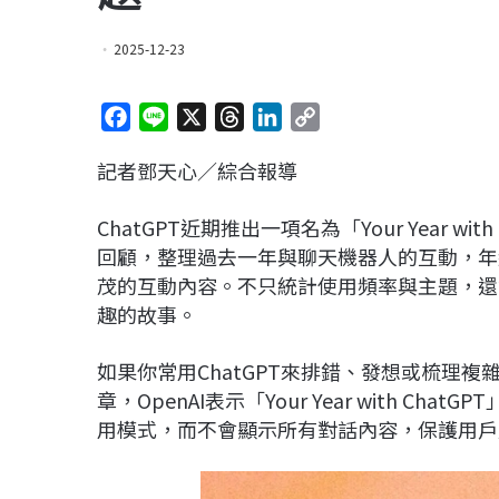
2025-12-23
F
L
X
T
L
C
a
i
h
i
o
記者鄧天心／綜合報導
c
n
r
n
p
e
e
e
k
y
ChatGPT近期推出一項名為「Your Year wit
b
a
e
L
回顧，整理過去一年與聊天機器人的互動，年
o
d
d
i
茂的互動內容。不只統計使用頻率與主題，還
o
s
I
n
趣的故事。
k
n
k
如果你常用ChatGPT來排錯、發想或梳理複雜概念
章，OpenAI表示「Your Year with 
用模式，而不會顯示所有對話內容，保護用戶