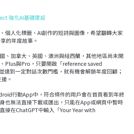
sect 強化AI基礎建設
、個人化標籤、AI創作的短詩與圖像，希望翻轉大家
分享的年度故事。
國、加拿大、英國、澳洲與紐西蘭，其他地區尚未開
與Pro，只要開啟「reference saved
istory」，並達到一定對話次數門檻，就有機會解鎖年度回顧；
不支援。
ndroid行動App中，符合條件的用戶會在首頁看到年終
身也無法直接下載或匯出，只能在App或網頁中暫時
atGPT中輸入「Your Year with