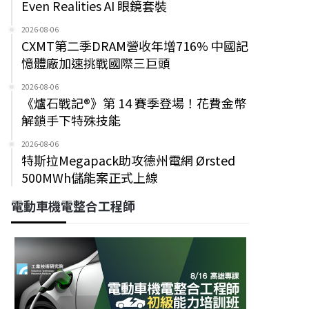
Even Realities AI 眼鏡套裝
2026-08-06
CXMT第二季DRAM營收年增716% 中國記
憶體廠加速挑戰國際三巨頭
2026-08-06
《爐石戰記®》第 14 賽季登場！花費金幣
解鎖手下特殊技能
2026-08-06
特斯拉Megapack助攻德州電網 Ørsted
500MWh儲能案正式上線
電動車機電整合工程師