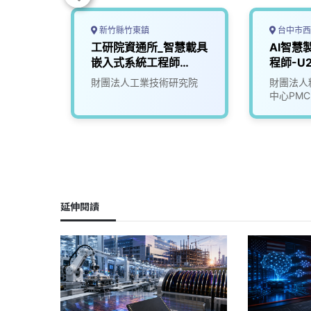
新竹縣竹東鎮
台中市西
_智慧
工研院資通所_智慧載具
AI智慧
300)
嵌入式系統工程師
程師-U2
(U303)
究院
財團法人工業技術研究院
財團法人
中心PMC
延伸閱讀