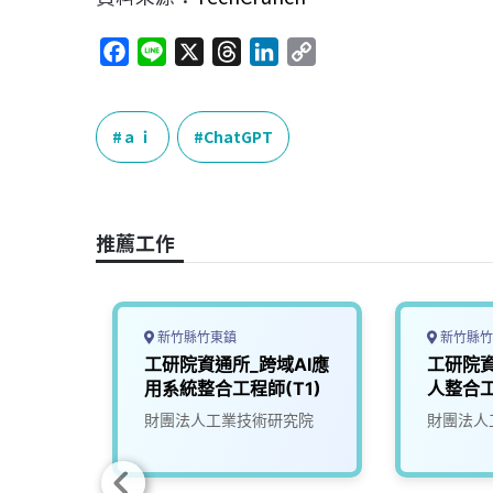
F
L
X
T
L
C
a
i
h
i
o
c
n
r
n
p
e
e
e
k
y
ａｉ
ChatGPT
b
a
e
L
o
d
d
i
o
s
I
n
推薦工作
k
n
k
新竹縣竹東鎮
新竹縣竹
智慧製
工研院資通所_跨域AI應
工研院
師
用系統整合工程師(T1)
人整合工
究院
財團法人工業技術研究院
財團法人