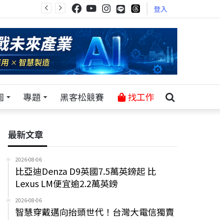
登入
園
專題
黑客松競賽
找工作
最新文章
2026-08-06
比亞迪Denza D9英國7.5萬英鎊起 比
Lexus LM便宜逾2.2萬英鎊
2026-08-06
智慧穿戴邁向抬頭世代！台灣大電信獨賣