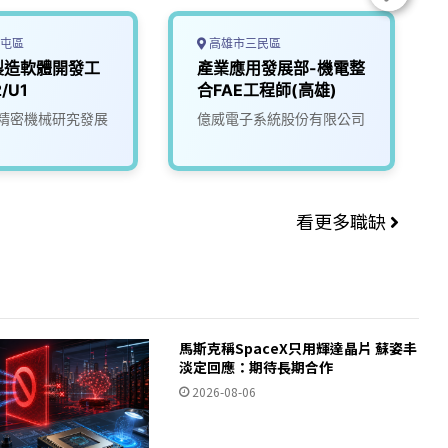
屯區
高雄市三民區
製造軟體開發工
產業應用發展部-機電整
/U1
合FAE工程師(高雄)
精密機械研究發展
億威電子系統股份有限公司
看更多職缺
馬斯克稱SpaceX只用輝達晶片 蘇姿丰
淡定回應：期待長期合作
2026-08-06