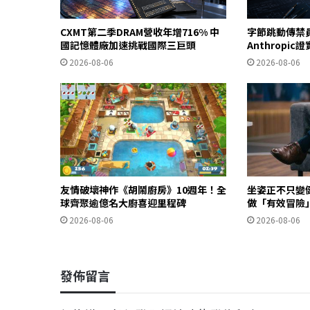
CXMT第二季DRAM營收年增716% 中
字節跳動傳禁
國記憶體廠加速挑戰國際三巨頭
Anthropi
2026-08-06
2026-08-06
友情破壞神作《胡鬧廚房》10週年！全
坐姿正不只變
球齊聚逾億名大廚喜迎里程碑
做「有效冒險
2026-08-06
2026-08-06
發佈留言