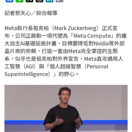
a
i
h
i
o
記者鄧天心／綜合報導
c
n
r
n
p
e
e
e
k
y
Meta執行長祖克柏（Mark Zuckerberg）正式宣
b
a
e
L
布，公司正啟動一項代號為「Meta Compute」的龐
o
d
d
i
大自主AI基礎設施計畫，目標要降低對Nvidia等外部
o
s
I
n
晶片商的依賴，打造一套由Meta完全掌控的生態
k
n
k
系，似乎也是祖克柏對外界宣告，Meta直攻通用人
工智慧（AGI）與「個人超級智慧（Personal
Superintelligence）」的野心。