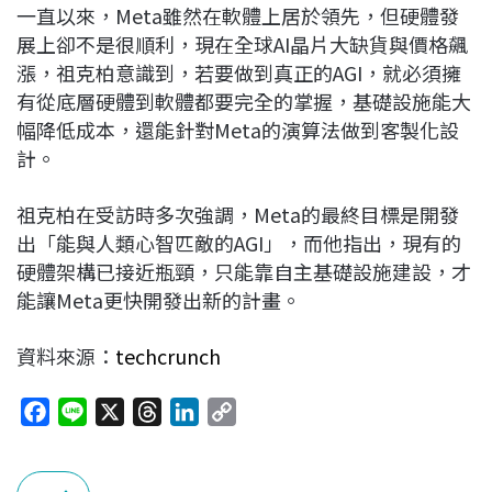
一直以來，Meta雖然在軟體上居於領先，但硬體發
展上卻不是很順利，現在全球AI晶片大缺貨與價格飆
漲，祖克柏意識到，若要做到真正的AGI，就必須擁
有從底層硬體到軟體都要完全的掌握，基礎設施能大
幅降低成本，還能針對Meta的演算法做到客製化設
計。
祖克柏在受訪時多次強調，Meta的最終目標是開發
出「能與人類心智匹敵的AGI」，而他指出，現有的
硬體架構已接近瓶頸，只能靠自主基礎設施建設，才
能讓Meta更快開發出新的計畫。
資料來源：
techcrunch
F
L
X
T
L
C
a
i
h
i
o
c
n
r
n
p