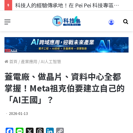
科技人的經驗傳承地！在 Pei Pei 科技專區，與學弟妹交流最硬核的技術
首頁
/
產業應用
/
AI人工智慧
蓋電廠、做晶片、資料中心全都
掌握！Meta祖克伯要建立自己的
「AI王國」？
2026-01-13
F
L
X
T
L
C