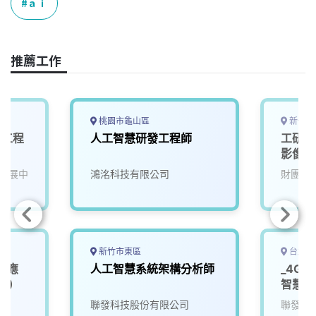
e
e
e
k
y
ａｉ
b
a
e
L
o
d
d
i
o
s
I
n
推薦工作
k
n
k
桃園市龜山區
新竹縣
發工程
人工智慧研發工程師
工研院
影像系
發展中
鴻洺科技有限公司
財團法
新竹市東區
台北市
I應
人工智慧系統架構分析師
_4G
1)
智慧軟
院
聯發科技股份有限公司
聯發科