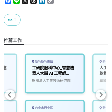
F
L
X
T
L
C
a
i
h
i
o
c
n
r
n
p
e
e
e
k
y
ａｉ
b
a
e
L
o
d
d
i
o
s
I
n
推薦工作
k
n
k
新竹縣竹東鎮
新竹市
I應
工研院服科中心_智慧機
人工智
1)
器人大腦 AI 工程師
軟體工
(A000新竹/台南)
院
財團法人工業技術研究院
聯發科
台中市西屯區
新竹縣