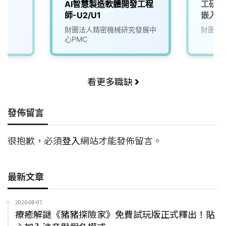
AI智慧製造軟體開發工程
工研院
師-U2/U1
嵌入式
(U303
財團法人精密機械研究發展中
財團法
心PMC
看更多職缺
發佈留言
很抱歉，必須
登入
網站才能發佈留言。
最新文章
2026-08-07
療癒解謎《豬豬探險家》免費試玩版正式釋出！貼