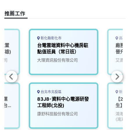
o
d
d
i
o
s
I
n
推薦工作
k
n
k
彰化縣彰化市
高雄市
心建置
台電雲端資料中心機房駐
廠務工
(高雄)
點值班員（常日班）
晉升明
公司
大理資訊股份有限公司
艾滴科
台北市北投區
新北市
維運
83J8-資料中心電源研發
【2026
或台
工程師(北投)
生】-Da
Engi
院
康舒科技股份有限公司
鴻海精
程師 實
(鴻海)