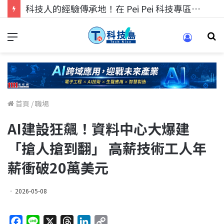
科技人的經驗傳承地！在 Pei Pei 科技專區，與學弟妹交流最硬核的技術
首頁
/
職場
AI建設狂飆！資料中心大爆建
「搶人搶到翻」 高薪技術工人年
薪衝破20萬美元
2026-05-08
F
L
X
T
L
C