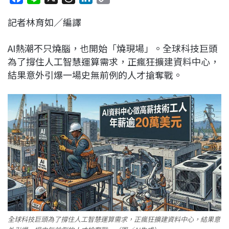
a
i
h
i
o
記者林育如／編譯
c
n
r
n
p
e
e
e
k
y
AI熱潮不只燒腦，也開始「燒現場」。全球科技巨頭
b
a
e
L
為了撐住人工智慧運算需求，正瘋狂擴建資料中心，
o
d
d
i
結果意外引爆一場史無前例的人才搶奪戰。
o
s
I
n
k
n
k
全球科技巨頭為了撐住人工智慧運算需求，正瘋狂擴建資料中心，結果意