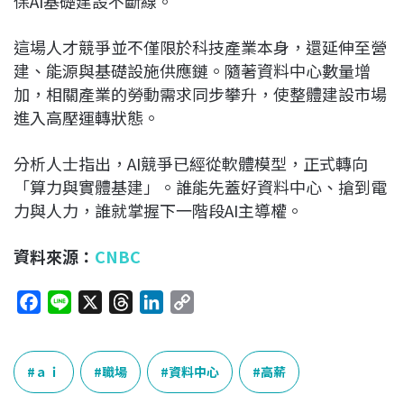
保AI基礎建設不斷線。
這場人才競爭並不僅限於科技產業本身，還延伸至營
建、能源與基礎設施供應鏈。隨著資料中心數量增
加，相關產業的勞動需求同步攀升，使整體建設市場
進入高壓運轉狀態。
分析人士指出，AI競爭已經從軟體模型，正式轉向
「算力與實體基建」。誰能先蓋好資料中心、搶到電
力與人力，誰就掌握下一階段AI主導權。
資料來源：
CNBC
F
L
X
T
L
C
a
i
h
i
o
c
n
r
n
p
e
e
e
k
y
ａｉ
職場
資料中心
高薪
b
a
e
L