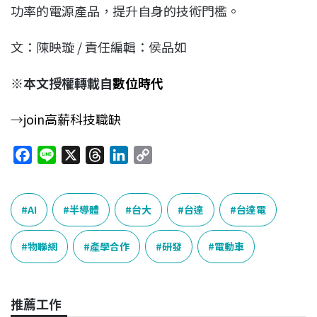
功率的電源產品，提升自身的技術門檻。
文：陳映璇 / 責任編輯：侯品如
※本文授權轉載自
數位時代
→
join高薪科技職缺
F
L
X
T
L
C
a
i
h
i
o
c
n
r
n
p
e
e
e
k
y
AI
半導體
台大
台達
台達電
b
a
e
L
o
d
d
i
物聯網
產學合作
研發
電動車
o
s
I
n
k
n
k
推薦工作