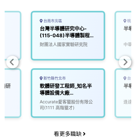
台南市北區
桃園市
師
台灣半導體研究中心-
半導體
(115-048)半導體製程工
程師_異質整合製程組
財團法人國家實驗研究院
中華科
新竹縣竹北市
台中市
設備研
軟體研發工程師_知名半
半導體
導體設備大廠
(3007716)
Accurate愛客獵股份有限公
逢達能
司(1111 高階獵才)
看更多職缺