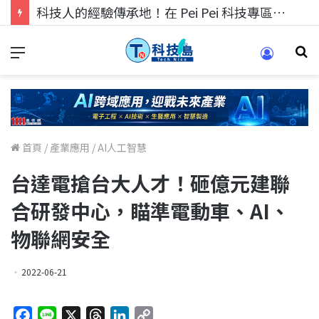
科技人的經驗傳承地！在 Pei Pei 科技專區，與學弟妹交流最硬核的技術
首頁
/
產業應用
/
AI人工智慧
台達電搶台大人才！砸億元建聯
合研發中心，瞄準電動車、AI、
物聯網安全
2022-06-21
F
L
X
T
L
C