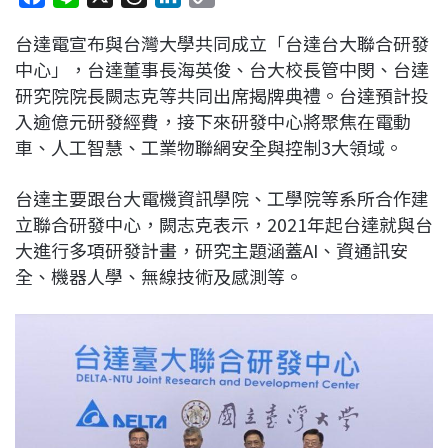
a
i
h
i
o
台達電宣布與台灣大學共同成立「台達台大聯合研發
c
n
r
n
p
中心」，台達董事長海英俊、台大校長管中閔、台達
e
e
e
k
y
研究院院長闕志克等共同出席揭牌典禮。台達預計投
b
a
e
L
入逾億元研發經費，接下來研發中心將聚焦在電動
o
d
d
i
車、人工智慧、工業物聯網安全與控制3大領域。
o
s
I
n
k
n
k
台達主要跟台大電機資訊學院、工學院等系所合作建
立聯合研發中心，闕志克表示，2021年起台達就與台
大進行多項研發計畫，研究主題涵蓋AI、資通訊安
全、機器人學、無線技術及感測等。