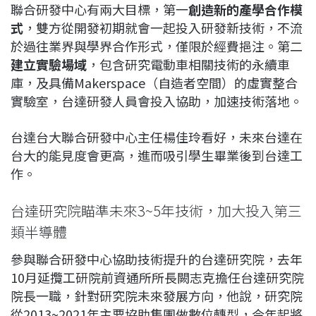
聯合研發中心有兩大目標，第一
創造新的產學合作模
式
，雙方從開發初期就會一起投入研發新技術，不流
於過往業界與學界合作形式，僅限於經費挹注。第二
建立實驗場域
，包含研究電動車相關技術的永續車
庫，及具備Makerspace（自造者空間）的虛實整合
實驗室，台達研發人員會投入協助，加速技術落地。
台達台大聯合研發中心主任楊佳玲看好，未來台達在
台大的能見度會更高，進而吸引學生畢業後到台達工
作。
台達研究院瞄準未來3~5年技術，加大投入第三
類半導體
參與聯合研發中心協助技術提升的台達研究院，去年
10月延攬工研院前資通所所長闕志克擔任台達研究院
院長一職，針對研究院未來發展方向，他說，研究院
從2013~2021年主要協助集團做數位轉型，今年起將