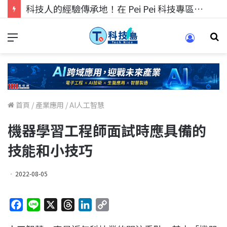
科技人的經驗傳承地！在 Pei Pei 科技專區，與學弟妹交流最硬核的技術
首頁
/
產業應用
/
AI人工智慧
機器學習工程師面試時應具備的
技能和小技巧
2022-08-05
F
L
X
T
L
C
a
i
h
i
o