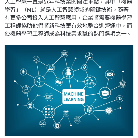
人工智慧一直是近年科技業的關注重點，其中「機器
c
n
r
n
p
學習」（ML）就是人工智慧領域的關鍵技術。隨著
e
e
e
k
y
有更多公司投入人工智慧應用，企業將需要機器學習
b
a
e
L
工程師協助他們將新科技更有效地整合進營運中，而
o
d
d
i
使機器學習工程師成為科技業求職的熱門選項之一。
o
s
I
n
k
n
k