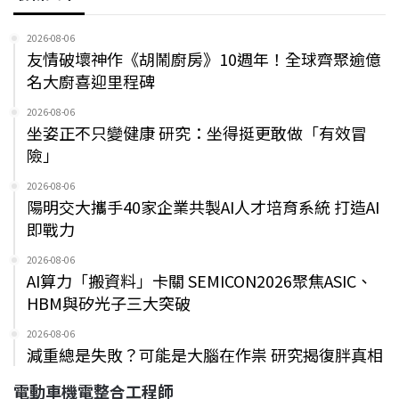
2026-08-06
友情破壞神作《胡鬧廚房》10週年！全球齊聚逾億
名大廚喜迎里程碑
2026-08-06
坐姿正不只變健康 研究：坐得挺更敢做「有效冒
險」
2026-08-06
陽明交大攜手40家企業共製AI人才培育系統 打造AI
即戰力
2026-08-06
AI算力「搬資料」卡關 SEMICON2026聚焦ASIC、
HBM與矽光子三大突破
2026-08-06
減重總是失敗？可能是大腦在作祟 研究揭復胖真相
電動車機電整合工程師