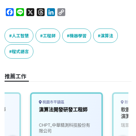
F
L
X
T
L
C
a
i
h
i
o
c
n
r
n
p
e
e
e
k
y
人工智慧
工程師
機器學習
演算法
b
a
e
L
o
d
d
i
程式語言
o
s
I
n
k
n
k
推薦工作
桃園市平鎮區
新竹市
程師
演算法開發研發工程師
軟體工程
演算法
司
CHPT_中華精測科技股份有
瑞昱半
限公司