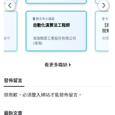
新北市土城區
新竹縣
自動化演算法工程師
【原住
院電光
算法/
發展中
鴻海精密工業股份有限公司
財團法
(鴻海)
看更多職缺
發佈留言
很抱歉，必須
登入
網站才能發佈留言。
最新文章