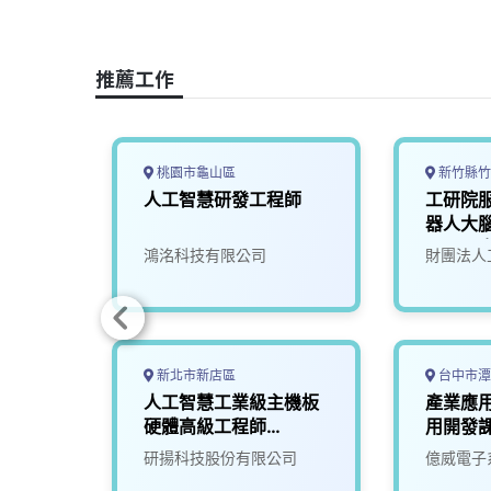
b
a
e
L
o
d
d
i
o
s
I
n
推薦工作
k
n
k
桃園市龜山區
新竹縣竹
86主
人工智慧研發工程師
工研院
程師
器人大腦
(A000
司
鴻洺科技有限公司
財團法人
新北市新店區
台中市潭
設計工
人工智慧工業級主機板
產業應
硬體高級工程師
用開發
(NVPD)
司
研揚科技股份有限公司
億威電子