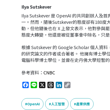
Ilya Sutskever
Ilya Sutskever 是 OpenAI 的共同
一。然而，隨後Sutskever的態度卻有180度大轉變
動，但他隨後也在 X 上發文表示，他對參與罷免 A
態度大轉變，他還是被從董事會中除名，只是他作
根據 Sutskever 的 Google Scholar
的研究論文的作者或合著者。 他擁有博士學位。 
電腦科學博士學位，並曾在史丹佛大學短暫的
參考資料：
CNBC
F
L
X
T
L
C
a
i
h
i
o
c
n
r
n
p
e
e
e
k
y
OpenAI
人工智慧
產業供應