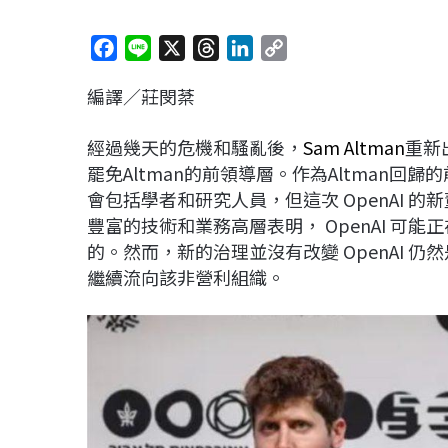
F
L
X
T
L
C
a
i
h
i
o
編譯／莊閔棻
c
n
r
n
p
e
e
e
k
y
經過幾天的危機和騷亂後，
Sam Altman
重新
b
a
e
L
罷免Altman的前領導層。作為Altman
o
d
d
i
會包括學者和研究人員，但這次 OpenAI 
o
s
I
n
豐富的技術和業務高層表明， OpenAI 可
k
n
k
的。然而，新的治理並沒有改變 OpenAI 
繼續流向該非營利組織。