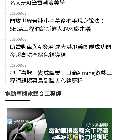
名大玩AI筆電潮流美學
2026-08-07
開放世界音速小子幕後推手現身說法：
SEGA工程師給新鮮人的求職建議
2026-08-07
助電動車與AI發展 成大洪飛義團隊成功開
發超高功率鋁包銅導線
2026-08-07
把「喜歡」變成職業！日商Aiming遊戲工
程師親揭菜鳥到職人心路歷程
電動車機電整合工程師