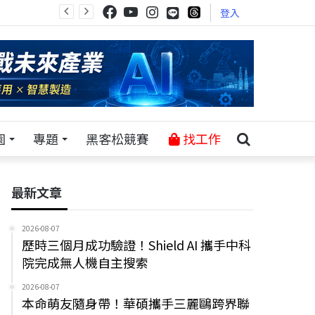
登入
園
專題
黑客松競賽
找工作
最新文章
2026-08-07
歷時三個月成功驗證！Shield AI 攜手中科
院完成無人機自主搜索
2026-08-07
本命萌友隨身帶！華碩攜手三麗鷗跨界聯