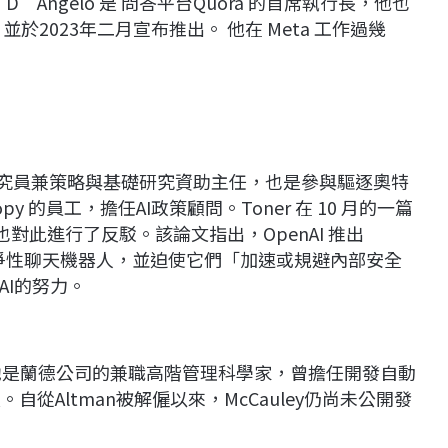
’Angelo 是 問答平台Quora 的首席執行長，他也
於2023年二月宣布推出。 他在 Meta 工作過幾
研究員兼策略與基礎研究資助主任，也是參與驅逐奧特
hropy 的員工，擔任AI政策顧問。Toner 在 10 月的一篇
an 也對此進行了反駁。該論文指出，OpenAI 推出
的競爭性聊天機器人，並迫使它們「加速或規避內部安全
AI的努力。
I 董事會。她是蘭德公司的兼職高階管理科學家，曾擔任開發自動
行長。自從Altman被解僱以來，McCauley仍尚未公開發