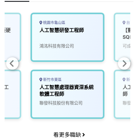
k
n
k
桃園市龜山區
台南市
機板硬
人工智慧研發工程師
【醫材
D)
SQE
鴻洺科技有限公司
可成科
新竹市東區
新竹市
與人工
人工智慧處理器資深系統
人工智
軟體工程師
師
聯發科技股份有限公司
聯發科
看更多職缺