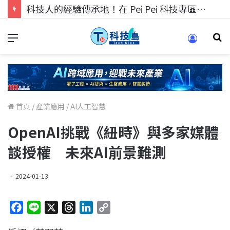
科技人的經驗傳承地！在 Pei Pei 科技專區，與學弟妹交流最硬核的技術
首頁
/
產業應用
/
AI人工智慧
OpenAI挑戰《紐時》與多家媒體
談授權 未來AI前景難測
2024-01-13
F
L
X
T
L
C
a
i
h
i
o