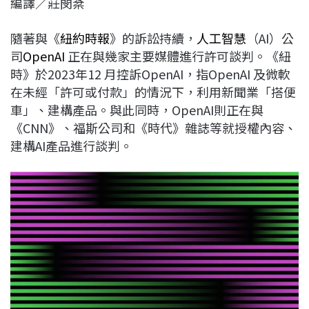
編譯／莊閔棻
c
n
r
n
p
e
e
e
k
y
隨著與《
紐約時報
》的訴訟持續，
人工智慧
（AI）公
b
a
e
L
司
OpenAI
正在與幾家主要媒體進行許可談判。《紐
o
d
d
i
時》於2023年12 月控訴OpenAI，指OpenAI 及微軟
o
s
I
n
在未經「許可或付款」的情況下，利用新聞業「搭便
k
n
k
車」、建構產品。與此同時，OpenAI則正在與
《CNN》、福斯公司和《時代》雜誌等就授權內容、
建構AI產品進行談判。