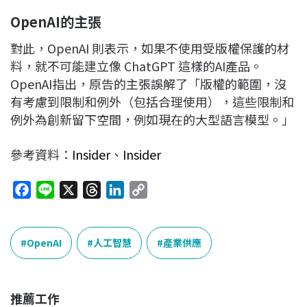
OpenAI
的主張
對此，OpenAI 則表示，如果不使用受版權保護的材
料，就不可能建立像 ChatGPT 這樣的AI產品。
OpenAI指出，原告的主張誤解了「版權的範圍，沒
有考慮到限制和例外（包括合理使用），這些限制和
例外為創新留下空間，例如現在的大型語言模型。」
參考資料：
Insider
、
Insider
F
L
X
T
L
C
a
i
h
i
o
c
n
r
n
p
e
e
e
k
y
OpenAI
人工智慧
產業供應
b
a
e
L
o
d
d
i
o
s
I
n
推薦工作