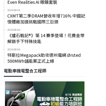
Even Realities AI 眼鏡套裝
2026-08-06
CXMT第二季DRAM營收年增716% 中國記
憶體廠加速挑戰國際三巨頭
2026-08-06
《爐石戰記®》第 14 賽季登場！花費金幣
解鎖手下特殊技能
2026-08-06
特斯拉Megapack助攻德州電網 Ørsted
500MWh儲能案正式上線
電動車機電整合工程師