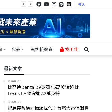
登入
園
專題
黑客松競賽
找工作
最新文章
2026-08-06
比亞迪Denza D9英國7.5萬英鎊起 比
Lexus LM便宜逾2.2萬英鎊
2026-08-06
智慧穿戴邁向抬頭世代！台灣大電信獨賣