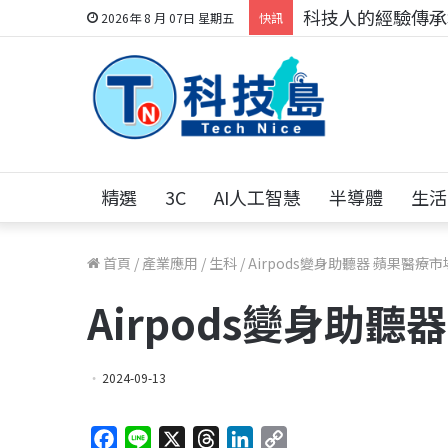
科技人的經驗傳承地
2026年 8 月 07日 星期五
快訊
精選
3C
AI人工智慧
半導體
生活
首頁
/
產業應用
/
生科
/
Airpods變身助聽器 蘋果醫療
Airpods變身助
2024-09-13
F
L
X
T
L
C