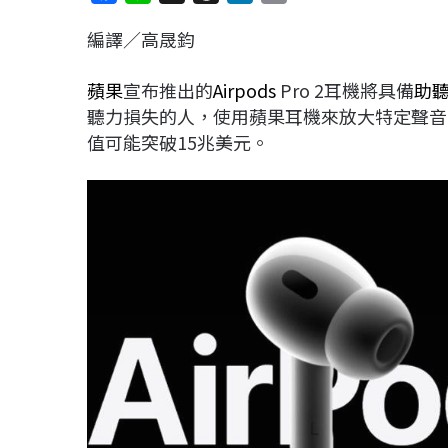
a
i
h
i
o
編譯／高晟鈞
c
n
r
n
p
e
e
e
k
y
蘋果
宣布推出的
Airpods
Pro 2耳機將具備
助
b
a
e
L
聽力損失的人，使用蘋果耳機來放大特定聲音
o
d
d
i
值可能突破15兆美元。
o
s
I
n
k
n
k