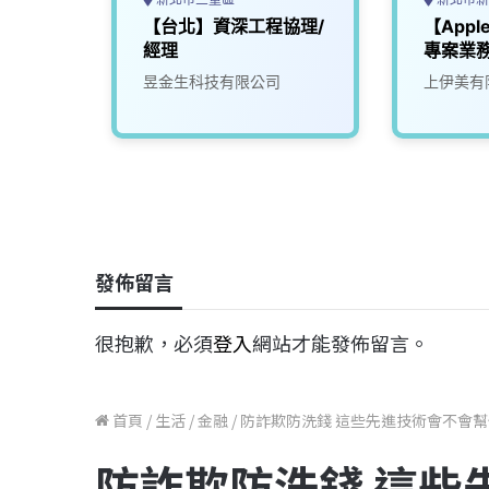
程師
【台北】資深工程協理/
【Appl
經理
專案業
光電科
昱金生科技有限公司
上伊美有
發佈留言
很抱歉，必須
登入
網站才能發佈留言。