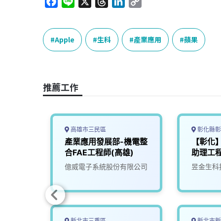
F
L
X
T
L
C
a
i
h
i
o
c
n
r
n
p
e
e
e
k
y
Apple
生科
產業應用
蘋果
b
a
e
L
o
d
d
i
o
s
I
n
推薦工作
k
n
k
高雄市三民區
彰化縣彰
師(北
產業應用發展部-機電整
【彰化
合FAE工程師(高雄)
助理工
司
億威電子系統股份有限公司
昱金生科
新北市三重區
新北市新