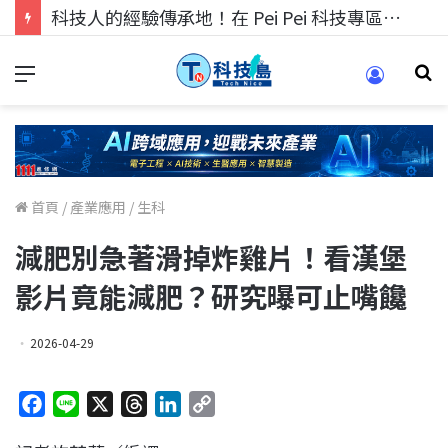
科技人找工作，就到TECH+ 科技專區!
首頁
/
產業應用
/
生科
減肥別急著滑掉炸雞片！看漢堡
影片竟能減肥？研究曝可止嘴饞
2026-04-29
F
L
X
T
L
C
a
i
h
i
o