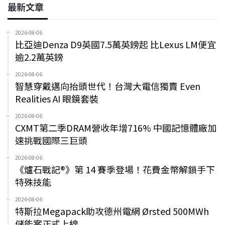
最新文章
2026-08-06
比亞迪Denza D9英國7.5萬英鎊起 比Lexus LM便宜
逾2.2萬英鎊
2026-08-06
智慧穿戴邁向抬頭世代！台灣大電信獨賣 Even
Realities AI 眼鏡套裝
2026-08-06
CXMT第二季DRAM營收年增716% 中國記憶體廠加
速挑戰國際三巨頭
2026-08-06
《爐石戰記®》第 14 賽季登場！花費金幣解鎖手下
特殊技能
2026-08-06
特斯拉Megapack助攻德州電網 Ørsted 500MWh
儲能案正式上線