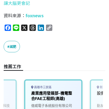
讓大腦更會記
資料來源：
foxnews
F
L
X
T
L
C
a
i
h
i
o
c
n
r
n
p
e
e
e
k
y
減肥
b
a
e
L
o
d
d
i
o
s
I
n
推薦工作
k
n
k
高雄市三民區
新北市
師
產業應用發展部-機電整
設備應
合FAE工程師(高雄)
電科技
億威電子系統股份有限公司
勤友企