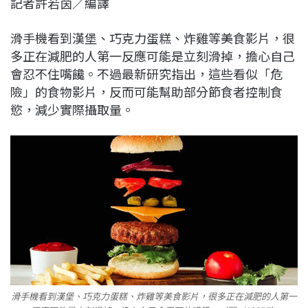
記者許若茵／編譯
c
n
r
n
p
e
e
e
k
y
滑手機看到漢堡、巧克力蛋糕、炸雞等美食影片，很
b
a
e
L
多正在減肥的人第一反應可能是立刻滑掉，擔心自己
o
d
d
i
會忍不住嘴饞。不過最新研究指出，這些看似「危
o
s
I
n
險」的食物影片，反而可能幫助部分節食者控制食
k
n
k
慾，減少實際攝取量。
滑手機看到漢堡、巧克力蛋糕、炸雞等美食影片，很多正在減肥的人第一