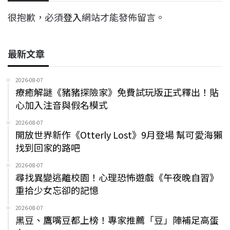
很抱歉，必須
登入
網站才能發佈留言。
最新文章
2026-08-07
療癒解謎《豬豬探險家》免費試玩版正式釋出！貼
心加入注音與假名模式
2026-08-07
開放世界新作《Otterly Lost》9月登場 幫可愛海獺
找到回家的路吧
2026-08-07
尋找異變逃離校園！心理恐怖遊戲《午夜晚自習》
重拾少女忘卻的記憶
2026-08-07
黑豆、鷹嘴豆都上榜！專家推薦「豆」陣補足高蛋