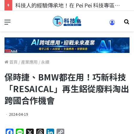
科技人找工作，就到TECH+ 科技專區!
首頁
/
產業應用
/
永續
保時捷、BMW都在用！巧新科技
「RESAICAL」再生鋁從廢料淘出
跨國合作機會
2024-04-19
F
L
X
T
L
C