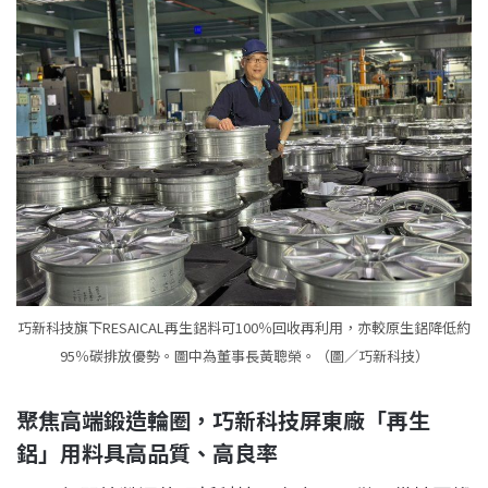
巧新科技旗下RESAICAL再生鋁料可100％回收再利用，亦較原生鋁降低約
95％碳排放優勢。圖中為董事長黃聰榮。（圖／巧新科技）
聚焦高端鍛造輪圈，
巧新科技
屏東廠「再生
鋁」用料具高品質、高良率