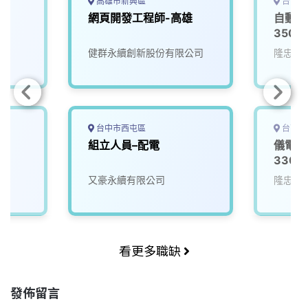
高雄市新興區
台南市
網頁開發工程師-高雄
自動控
3500
健群永續創新股份有限公司
隆忠企
台中市西屯區
台南市
組立人員–配電
儀電現
3300
又豪永續有限公司
隆忠企
看更多職缺
發佈留言