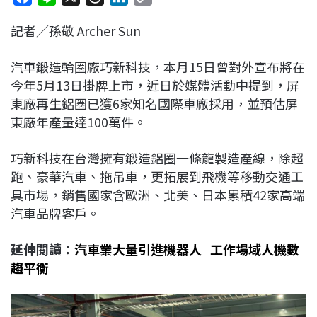
a
i
h
i
o
記者／孫敬 Archer Sun
c
n
r
n
p
e
e
e
k
y
汽車鍛造輪圈廠巧新科技，本月15日曾對外宣布將在
b
a
e
L
今年5月13日掛牌上市，近日於媒體活動中提到，屏
o
d
d
i
東廠再生鋁圈已獲6家知名國際車廠採用，並預估屏
o
s
I
n
東廠年產量達100萬件。
k
n
k
巧新科技在台灣擁有鍛造鋁圈一條龍製造產線，除超
跑、豪華汽車、拖吊車，更拓展到飛機等移動交通工
具市場，銷售國家含歐洲、北美、日本累積42家高端
汽車品牌客戶。
延伸閱讀：
汽車業大量引進機器人 工作場域人機數
趨平衡