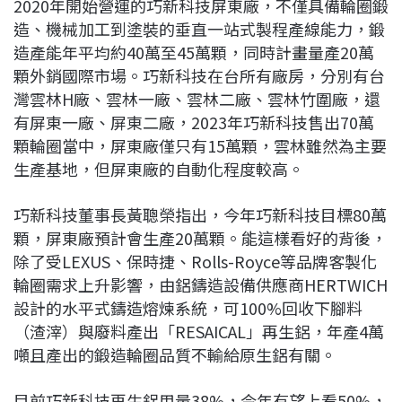
2020年開始營運的巧新科技屏東廠，不僅具備輪圈鍛
造、機械加工到塗裝的垂直一站式製程產線能力，鍛
造產能年平均約40萬至45萬顆，同時計畫量產20萬
顆外銷國際市場。巧新科技在台所有廠房，分別有台
灣雲林H廠、雲林一廠、雲林二廠、雲林竹圍廠，還
有屏東一廠、屏東二廠，2023年巧新科技售出70萬
顆輪圈當中，屏東廠僅只有15萬顆，雲林雖然為主要
生產基地，但屏東廠的自動化程度較高。
巧新科技董事長黃聰榮指出，今年巧新科技目標80萬
顆，屏東廠預計會生產20萬顆。能這樣看好的背後，
除了受LEXUS、保時捷、Rolls-Royce等品牌客製化
輪圈需求上升影響，由鋁鑄造設備供應商HERTWICH
設計的水平式鑄造熔煉系統，可100%回收下腳料
（渣滓）與廢料產出「RESAICAL」再生鋁，年產4萬
噸且產出的鍛造輪圈品質不輸給原生鋁有關。
目前巧新科技再生鋁用量38%，今年有望上看50%，