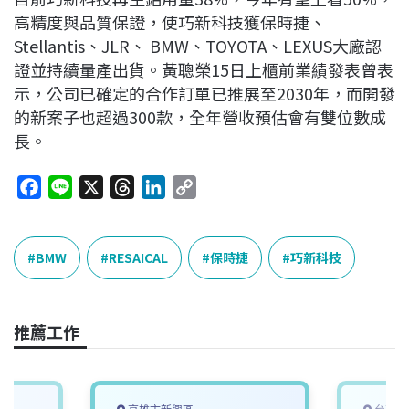
高精度與品質保證，使巧新科技獲保時捷、
Stellantis、JLR、 BMW、TOYOTA、LEXUS大廠認
證並持續量產出貨。黃聰榮15日上櫃前業績發表曾表
示，公司已確定的合作訂單已推展至2030年，而開發
的新案子也超過300款，全年營收預估會有雙位數成
長。
F
L
X
T
L
C
a
i
h
i
o
c
n
r
n
p
e
e
e
k
y
BMW
RESAICAL
保時捷
巧新科技
b
a
e
L
o
d
d
i
o
s
I
n
推薦工作
k
n
k