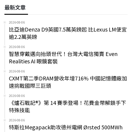
最新文章
2026-08-06
比亞迪Denza D9英國7.5萬英鎊起 比Lexus LM便宜
逾2.2萬英鎊
2026-08-06
智慧穿戴邁向抬頭世代！台灣大電信獨賣 Even
Realities AI 眼鏡套裝
2026-08-06
CXMT第二季DRAM營收年增716% 中國記憶體廠加
速挑戰國際三巨頭
2026-08-06
《爐石戰記®》第 14 賽季登場！花費金幣解鎖手下
特殊技能
2026-08-06
特斯拉Megapack助攻德州電網 Ørsted 500MWh