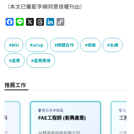
（本文已獲鉅亨網同意授權刊出）
F
L
X
T
L
C
a
i
h
i
o
c
n
r
n
p
e
e
e
k
y
MSI
uCup
媒體合作
微星
永續
b
a
e
L
o
d
d
i
產業
產業應用
o
s
I
n
k
n
k
推薦工作
新北市中和區
台南市
東科
FAE工程師 (新興產業)
工務 
公司
台楚高新技術有限公司
正慧食