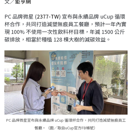
文／
鉅亨網
c
n
r
n
p
e
e
e
k
y
PC 品牌微星 (
2377-TW
) 宣布與永續品牌 uCup 循環
b
a
e
L
杯合作，共同打造減塑無痕員工餐廳，預計一年內實
o
d
d
i
現 100% 不使用一次性飲料杯目標，年減 1500 公斤
o
s
I
n
碳排放，相當於種植 128 棵大樹的減碳效益。
k
n
k
PC 品牌微星宣布與永續品牌 uCup 循環杯合作，共同打造減塑無痕員工
餐廳。（圖／取自uCup官方FB帳號）