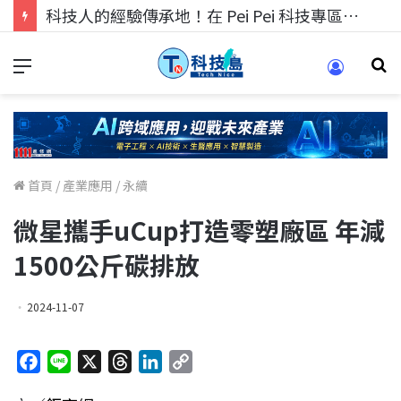
科技人找工作，就到TECH+ 科技專區!
首頁
/
產業應用
/
永續
微星攜手uCup打造零塑廠區 年減
1500公斤碳排放
2024-11-07
F
L
X
T
L
C
a
i
h
i
o