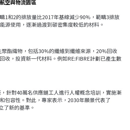
續航空與物流園區
疇1和2的排放量比2017年基線減少90%，範疇3排放
生能源使用，逐漸過渡到碳密集度較低的材料。
生聚酯織物，包括30%的纖維到纖維來源，20%回收
收，投資新一代材料。例如RE:FIBRE計劃已產生數
差距，針對40萬名供應鏈工人進行人權概念培訓，實施漸
和包容性。對此，專家表示，2030年願景代表了
樹立了新的基準。