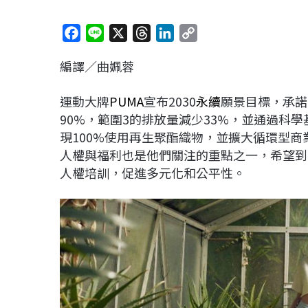
F
L
X
T
L
C
a
i
h
i
o
編譯／曲姵蓉
c
n
r
n
p
e
e
e
k
y
運動大牌
PUMA
宣布2030
永續
願景目標，承諾2
b
a
e
L
90%，範圍3的排放量減少33%，並通過科
o
d
d
i
現100%使用再生聚酯織物，並擴大循環型
o
s
I
n
人權與福利也是他們關注的重點之一，希望到2
k
n
k
人權培訓，促進多元化和公平性。