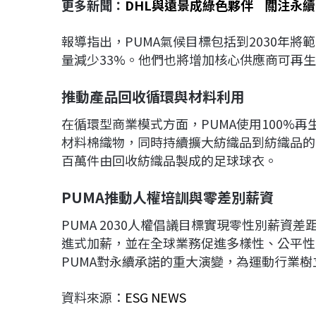
更多新聞：
DHL與遠景成綠色夥伴 關注永
報導指出，PUMA氣候目標包括到2030年將範
量減少33%。他們也將增加核心供應商可再
推動產品回收循環與材料利用
在循環型商業模式方面，PUMA使用100%再
材料棉織物，同時持續擴大紡織品到紡織品的回
百萬件由回收紡織品製成的足球球衣。
PUMA推動人權培訓與零差別薪資
PUMA 2030人權倡議目標實現零性別薪資
進式加薪，並在全球業務促進多樣性、公平性
PUMA對永續承諾的重大演變，為運動行業
資料來源：
ESG NEWS