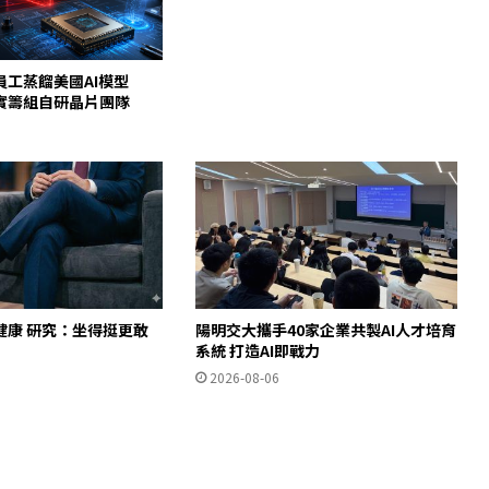
員工蒸餾美國AI模型
c證實籌組自研晶片團隊
健康 研究：坐得挺更敢
陽明交大攜手40家企業共製AI人才培育
」
系統 打造AI即戰力
2026-08-06