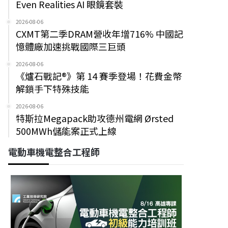
Even Realities AI 眼鏡套裝
2026-08-06
CXMT第二季DRAM營收年增716% 中國記
憶體廠加速挑戰國際三巨頭
2026-08-06
《爐石戰記®》第 14 賽季登場！花費金幣
解鎖手下特殊技能
2026-08-06
特斯拉Megapack助攻德州電網 Ørsted
500MWh儲能案正式上線
電動車機電整合工程師