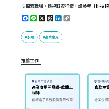
※探索職場，透視薪資行情，請參考【
科技類
F
L
X
T
L
C
a
i
h
i
o
c
n
r
n
p
e
e
e
k
y
永續
產業應用
b
a
e
L
o
d
d
i
o
s
I
n
推薦工作
k
n
k
台中市潭子區
雲林縣虎
產業應用開發課-軟體工
廠務主
程師
億威電子系統股份有限公司
綠美永續