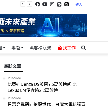
登入
園
專題
黑客松競賽
找工作
最新文章
2026-08-06
比亞迪Denza D9英國7.5萬英鎊起 比
Lexus LM便宜逾2.2萬英鎊
2026-08-06
智慧穿戴邁向抬頭世代！台灣大電信獨賣