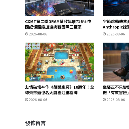
CXMT第二季DRAM營收年增716% 中
字節跳動傳禁
國記憶體廠加速挑戰國際三巨頭
Anthropi
2026-08-06
2026-08-06
友情破壞神作《胡鬧廚房》10週年！全
坐姿正不只變
球齊聚逾億名大廚喜迎里程碑
做「有效冒險
2026-08-06
2026-08-06
發佈留言