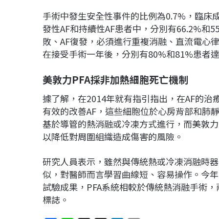
手術中發生安全性事件的比例為0.7%，臨床
發性AF和持續性AF患者中，分別有66.2%
敗、AF復發，必須進行重複消融、直流電心
在接受手術一年後，分別有80%和81%患者
美敦力
PFA
採非加熱細胞死亡機制
據了解，在2014年就有指引指出，在AF的
有效的改善AF，這些細胞位於心房背部和肺
基於導管的熱消融或冷凍方式進行，而美敦力
以降低對周圍組織造成傷害的風險。
研究人員表示，雖然與傳統熱或冷凍消融時器
似，對醫師而言學習曲線短、容易操作。今年
試驗成果，PFA系統相較於傳統熱消融手術，兩
標誌。