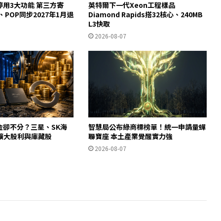
起停用3大功能 第三方寄
英特爾下一代Xeon工程樣品
y、POP同步2027年1月退
Diamond Rapids搭32核心、240MB
L3快取
2026-08-07
金卻不分？三星、SK海
智慧局公布綠商標榜單！統一申請量蟬
擴大股利與庫藏股
聯寶座 本土產業覺醒實力強
2026-08-07