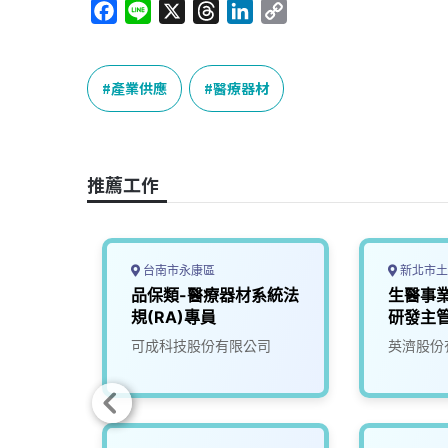
F
L
X
T
L
C
a
i
h
i
o
c
n
r
n
p
e
e
e
k
y
產業供應
醫療器材
b
a
e
L
o
d
d
i
o
s
I
n
推薦工作
k
n
k
台南市永康區
新北市土
(無經
品保類-醫療器材系統法
生醫事業
規(RA)專員
研發主
司
可成科技股份有限公司
英濟股份