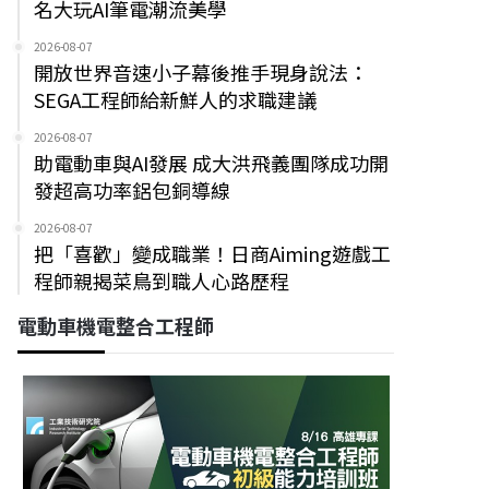
名大玩AI筆電潮流美學
2026-08-07
開放世界音速小子幕後推手現身說法：
SEGA工程師給新鮮人的求職建議
2026-08-07
助電動車與AI發展 成大洪飛義團隊成功開
發超高功率鋁包銅導線
2026-08-07
把「喜歡」變成職業！日商Aiming遊戲工
程師親揭菜鳥到職人心路歷程
電動車機電整合工程師