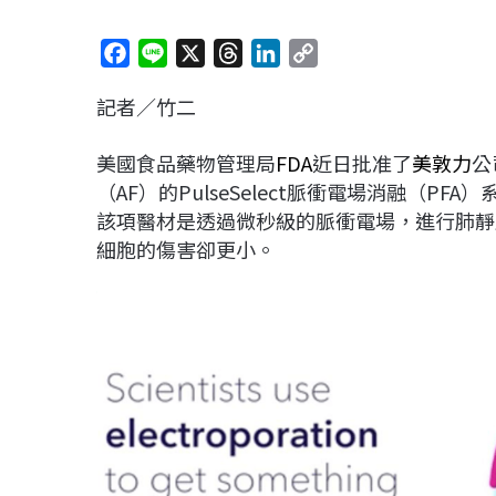
F
L
X
T
L
C
a
i
h
i
o
記者／竹二
c
n
r
n
p
e
e
e
k
y
美國食品藥物管理局
FDA
近日批准了
美敦力
公
b
a
e
L
（AF）的PulseSelect脈衝電場消融（P
o
d
d
i
該項醫材是透過微秒級的脈衝電場，進行肺靜
o
s
I
n
細胞的傷害卻更小。
k
n
k