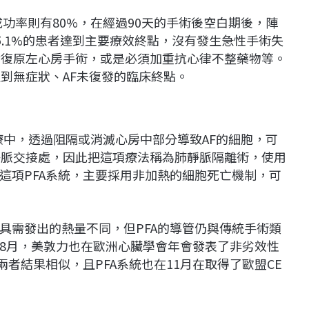
成功率則有80%，在經過90天的手術後空白期後，陣
和55.1%的患者達到主要療效終點，沒有發生急性手術失
律復原左心房手術，或是必須加重抗心律不整藥物等。
達到無症狀、AF未復發的臨床終點。
治療中，透過阻隔或消滅心房中部分導致AF的細胞，可
靜脈交接處，因此把這項療法稱為肺靜脈隔離術，使用
這項PFA系統，主要採用非加熱的細胞死亡機制，可
具需發出的熱量不同，但PFA的導管仍與傳統手術類
8月，美敦力也在歐洲心臟學會年會發表了非劣效性
者結果相似，且PFA系統也在11月在取得了歐盟CE