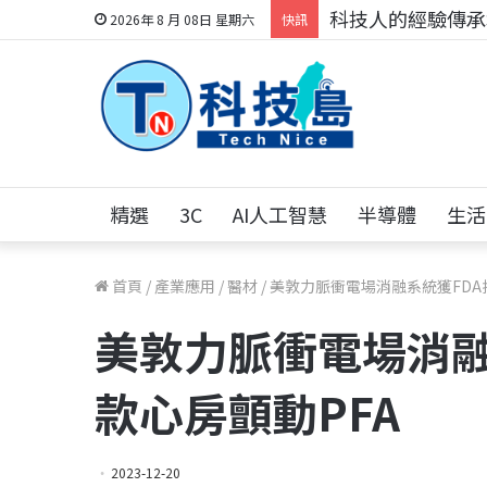
科技人的經驗傳承地
2026年 8 月 08日 星期六
快訊
精選
3C
AI人工智慧
半導體
生活
首頁
/
產業應用
/
醫材
/
美敦力脈衝電場消融系統獲FDA
美敦力脈衝電場消融
款心房顫動PFA
2023-12-20