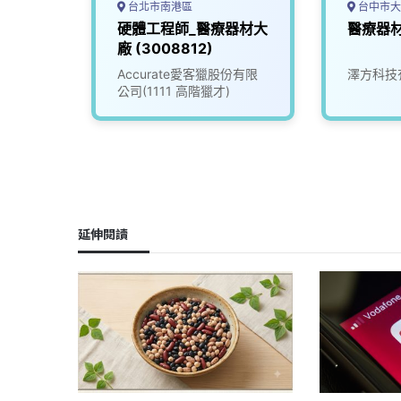
台北市南港區
台中市大
應商品
硬體工程師_醫療器材大
醫療器材
廠 (3008812)
司
Accurate愛客獵股份有限
澤方科技
公司(1111 高階獵才)
延伸閱讀