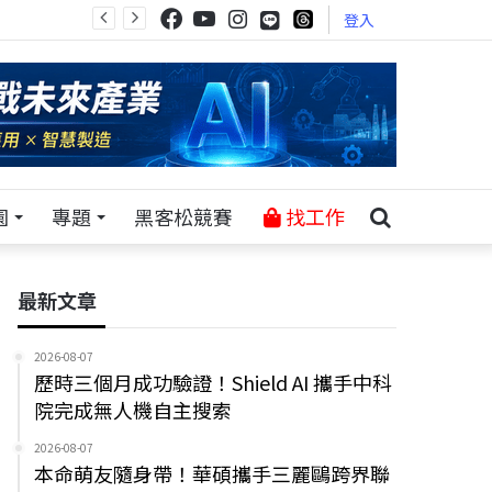
登入
園
專題
黑客松競賽
找工作
最新文章
2026-08-07
歷時三個月成功驗證！Shield AI 攜手中科
院完成無人機自主搜索
2026-08-07
本命萌友隨身帶！華碩攜手三麗鷗跨界聯