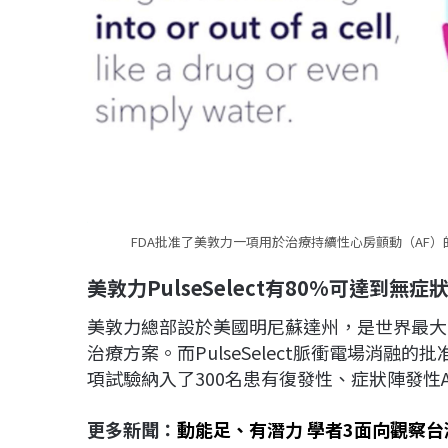
FDA批准了美敦力一項用於治療持續性心房顫動（AF）的P
美敦力
PulseSelect
有80%可達到無症
美敦力總部設於美國明尼蘇達州，是世界最大
治療方案。而PulseSelect脈衝電場消融的
項試驗納入了300名患有復發性、症狀陣發性A
更多新聞：
動能足、有潛力 學者3面向觀察