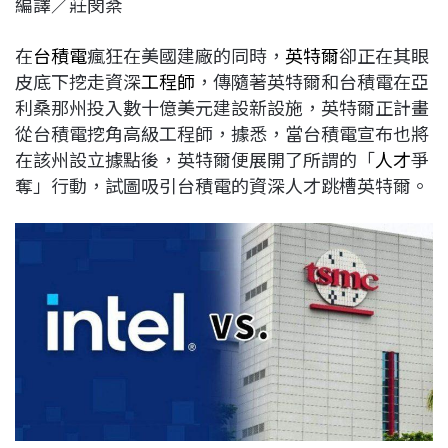
編譯／莊閔棻
c
n
r
n
p
e
e
e
k
y
在
台積電
瘋狂在美國建廠的同時，
英特爾
卻正在其眼
b
a
e
L
皮底下挖走資深
工程師
，傳隨著英特爾和台積電在亞
o
d
d
i
利桑那州投入數十億美元建設新設施，英特爾正計畫
o
s
I
n
從台積電挖角高級工程師，據悉，當台積電宣布也將
k
n
k
在該州設立據點後，英特爾便展開了所謂的「
人才
爭
奪」行動，試圖吸引台積電的資深人才跳槽英特爾。