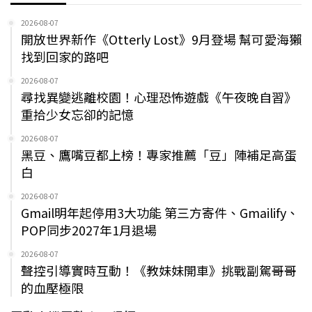
2026-08-07
開放世界新作《Otterly Lost》9月登場 幫可愛海獺
找到回家的路吧
2026-08-07
尋找異變逃離校園！心理恐怖遊戲《午夜晚自習》
重拾少女忘卻的記憶
2026-08-07
黑豆、鷹嘴豆都上榜！專家推薦「豆」陣補足高蛋
白
2026-08-07
Gmail明年起停用3大功能 第三方寄件、Gmailify、
POP同步2027年1月退場
2026-08-07
聲控引導實時互動！《教妹妹開車》挑戰副駕哥哥
的血壓極限