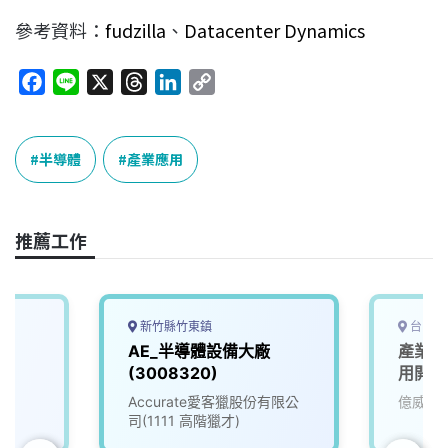
參考資料：
fudzilla
、
Datacenter
Dynamics
F
L
X
T
L
C
a
i
h
i
o
c
n
r
n
p
e
e
e
k
y
半導體
產業應用
b
a
e
L
o
d
d
i
o
s
I
n
推薦工作
k
n
k
新竹縣竹東鎮
台中市
AE_半導體設備大廠
產業應
(3008320)
用開發
Accurate愛客獵股份有限公
億威電
司(1111 高階獵才)