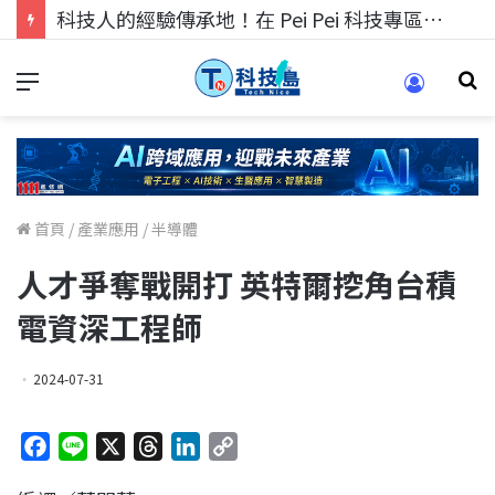
科技人的經驗傳承地！在 Pei Pei 科技專區，與學弟妹交流最硬核的技術
首頁
/
產業應用
/
半導體
人才爭奪戰開打 英特爾挖角台積
電資深工程師
2024-07-31
F
L
X
T
L
C
a
i
h
i
o