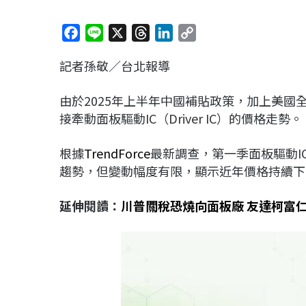
F
L
X
T
L
C
a
i
h
i
o
記者孫敬／台北報導
c
n
r
n
p
e
e
e
k
y
由於2025年上半年中國補貼政策，加上美
b
a
e
L
接牽動面板驅動IC（Driver IC）的價格走勢。
o
d
d
i
o
s
I
n
根據
TrendForce
最新調查，第一季面板驅動I
k
n
k
趨勢，但變動幅度有限，顯示近年價格持續下
延伸閱讀：
川普關稅恐燒向面板廠 友達柯富