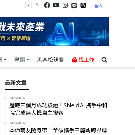
登入
園
專題
黑客松競賽
找工作
最新文章
2026-08-07
歷時三個月成功驗證！Shield AI 攜手中科
院完成無人機自主搜索
2026-08-07
本命萌友隨身帶！華碩攜手三麗鷗跨界聯