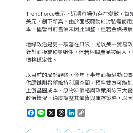
TrendForce表示，近期市場仍存在變數，
美元，創下新高。由於面板驅動IC封裝需使用金
本，儘管目前售價未因此調整，但若金價持續
地緣政治是另一項潛在風險，尤以美中貿易政
針對面板或IC零組件，但若相關產品被納入
價格穩定性。
以目前的局勢觀察，今年下半年面板驅動IC
供應鏈則希望維持利潤空間，預料雙方可能進
上游晶圓成本、原物料價格與政策風險三大變
政治情況，適度調整其備貨與庫存策略，以因
F
L
X
T
L
C
a
i
h
i
o
c
n
r
n
p