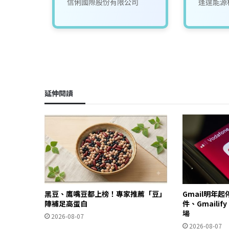
司
信俐國際股份有限公司
逢達能源
延伸閱讀
黑豆、鷹嘴豆都上榜！專家推薦「豆」
Gmail明年
陣補足高蛋白
件、Gmailif
場
2026-08-07
2026-08-07