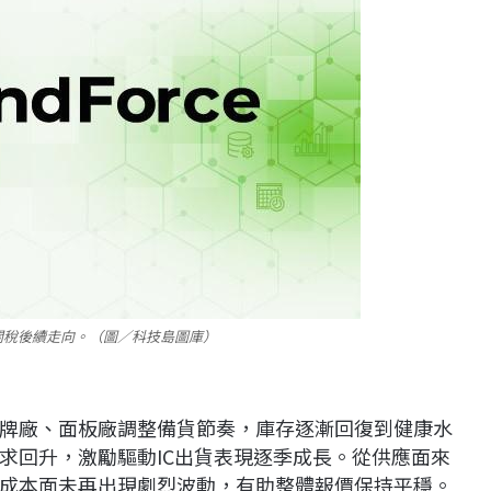
關稅後續走向。（圖／科技島圖庫）
牌廠、面板廠調整備貨節奏，庫存逐漸回復到健康水
求回升，激勵驅動IC出貨表現逐季成長。從供應面來
成本面未再出現劇烈波動，有助整體報價保持平穩。