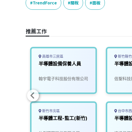
e
e
e
k
y
TrendForce
關稅
面板
b
a
e
L
o
d
d
i
o
s
I
n
推薦工作
k
n
k
高雄市三民區
新竹縣竹
師
半導體設備保養人員
半導體
司
翰宇電子科技股份有限公司
佶聖科技
新竹市北區
台中市西
師
半導體工程-監工(新竹)
半導體