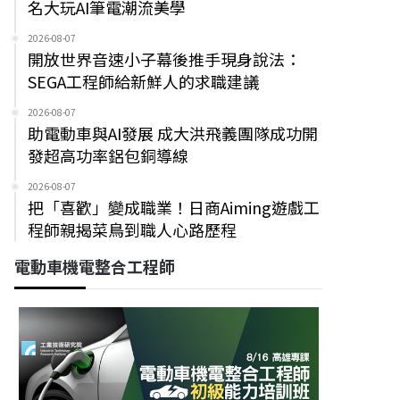
名大玩AI筆電潮流美學
2026-08-07
開放世界音速小子幕後推手現身說法：
SEGA工程師給新鮮人的求職建議
2026-08-07
助電動車與AI發展 成大洪飛義團隊成功開
發超高功率鋁包銅導線
2026-08-07
把「喜歡」變成職業！日商Aiming遊戲工
程師親揭菜鳥到職人心路歷程
電動車機電整合工程師