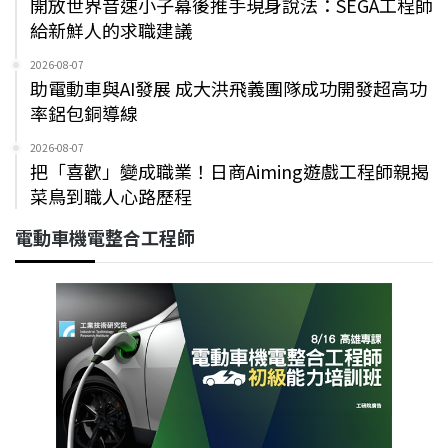
開放世界音速小子幕後推手現身說法：SEGA工程師
給新鮮人的求職建議
2026-08-07
助電動車與AI發展 成大洪飛義團隊成功開發超高功
率鋁包銅導線
2026-08-07
把「喜歡」變成職業！日商Aiming遊戲工程師親揭
菜鳥到職人心路歷程
電動車機電整合工程師