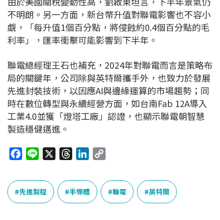
由於美國關稅變動性高，劉啟東坦言，下半年景氣仍
不明朗。另一方面，新台幣升值對聯電影響也不容小
覷，「每升值1個百分點，將侵蝕約0.4個百分點的毛
利率」，匯率衝擊可能影響到下半年。
聯電總經理王石也補充，2024年對聯電而言是策略布
局的關鍵年，公司除與英特爾攜手外，也致力於發展
先進封裝技術，以因應AI與邊緣運算的市場趨勢；同
時在數位轉型與永續經營方面，如台南Fab 12A導入
工業4.0並獲「燈塔工廠」認證，也顯示聯電朝智慧
製造穩健邁進。
F
L
X
T
L
C
a
i
h
i
o
c
n
r
n
p
e
e
e
k
y
先進製程
半導體
聯電
英特爾
b
a
e
L
o
d
d
i