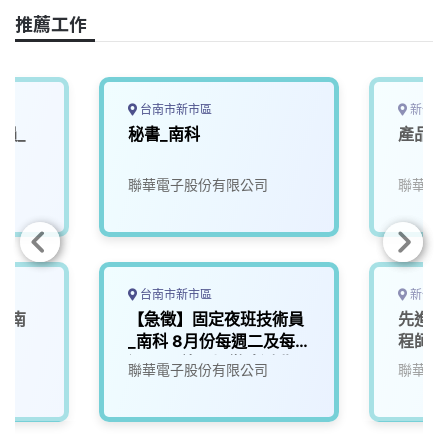
o
s
I
n
推薦工作
k
n
k
台南市新市區
新竹市
員_
秘書_南科
產品工
聯華電子股份有限公司
聯華電
台南市新市區
新竹市
_南
【急徵】固定夜班技術員
先進封
_南科 8月份每週二及每
程師_
週三 開放現場徵才活動
聯華電子股份有限公司
聯華電