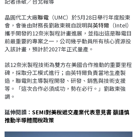
記者孫敬／台北報導
c
n
r
n
p
e
e
e
k
y
晶圓代工大廠
聯電
（UMC）於5月28日舉行年度股東
b
a
e
L
會，會後由財務長劉啟東親自說明與
英特爾
（Intel）
o
d
d
i
攜手開發的12奈米製程計畫進展，並指出這是聯電目
o
s
I
n
前最重要的專案之一，公司幾乎動員所有核心資源投
k
n
k
入該計畫，預計於2027年正式量產。
該12奈米製程技術為雙方在美國合作推動的重要里程
碑，採取分工模式進行；由英特爾負責當地生產製
造，聯電則主導製程開發、研發、銷售與技術支援
等。「這次合作必須成功，勢在必行。」劉啟東強
調。
延伸閱讀：
SEMI對美稅遞交產業代表意見書 籲謹慎
推動半導體關稅政策