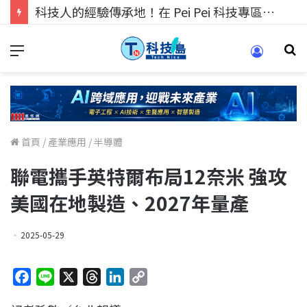
科技人的經驗傳承地！在 Pei Pei 科技專區，與學弟妹交流最硬核的技術
首頁
/
產業應用
/
半導體
聯電攜手英特爾布局12奈米 強攻
美國在地製造、2027年量產
2025-05-29
F
L
X
T
L
C
a
i
h
i
o