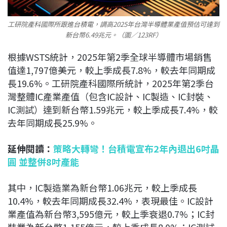
工研院產科國際所跟進台積電，調高2025年台灣半導體業產值預估可達到
新台幣6.49兆元。（圖／123RF）
根據WSTS統計，2025年第2季全球半導體市場銷售
值達1,797億美元，較上季成長7.8%，較去年同期成
長19.6%。工研院產科國際所統計，2025年第2季台
灣整體IC產業產值（包含IC設計、IC製造、IC封裝、
IC測試）達到新台幣1.59兆元，較上季成長7.4%，較
去年同期成長25.9%。
延伸閱讀：
策略大轉彎！台積電宣布2年內退出6吋晶
圓 並整併8吋產能
其中，IC製造業為新台幣1.06兆元，較上季成長
10.4%，較去年同期成長32.4%，表現最佳。IC設計
業產值為新台幣3,595億元，較上季衰退0.7%；IC封
裝業為新台幣1,155億元，較上季成長8.0%；IC測試