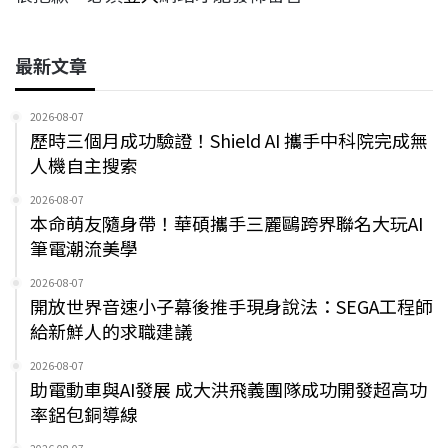
最新文章
2026-08-07
歷時三個月成功驗證！Shield AI 攜手中科院完成無
人機自主搜索
2026-08-07
本命萌友隨身帶！華碩攜手三麗鷗跨界聯名大玩AI
筆電潮流美學
2026-08-07
開放世界音速小子幕後推手現身說法：SEGA工程師
給新鮮人的求職建議
2026-08-07
助電動車與AI發展 成大洪飛義團隊成功開發超高功
率鋁包銅導線