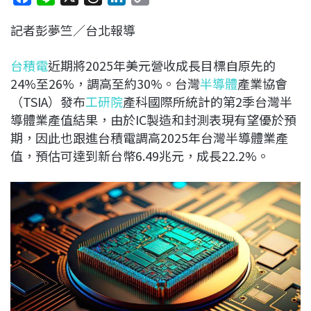
a
i
h
i
o
記者彭夢竺／台北報導
c
n
r
n
p
e
e
e
k
y
台積電
近期將2025年美元營收成長目標自原先的
b
a
e
L
24%至26%，調高至約30%。台灣
半導體
產業協會
o
d
d
i
（TSIA）發布
工研院
產科國際所統計的第2季台灣半
o
s
I
n
導體業產值結果，由於IC製造和封測表現有望優於預
k
n
k
期，因此也跟進台積電調高2025年台灣半導體業產
值，預估可達到新台幣6.49兆元，成長22.2%。