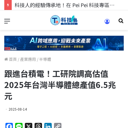
科技人找工作，就到TECH+ 科技專區!
首頁
/
產業應用
/
半導體
跟進台積電！工研院調高估值
2025年台灣半導體總產值6.5兆
元
2025-08-14
F
L
X
T
L
C