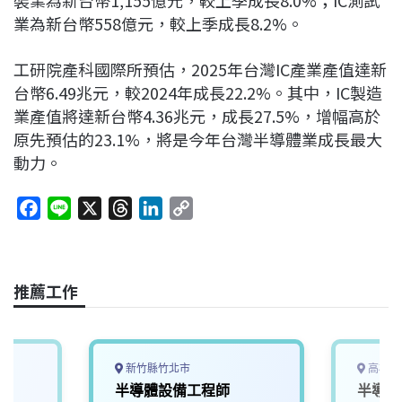
業為新台幣558億元，較上季成長8.2%。
工研院產科國際所預估，2025年台灣IC產業產值達新
台幣6.49兆元，較2024年成長22.2%。其中，IC製造
業產值將達新台幣4.36兆元，成長27.5%，增幅高於
原先預估的23.1%，將是今年台灣半導體業成長最大
動力。
F
L
X
T
L
C
a
i
h
i
o
c
n
r
n
p
e
e
e
k
y
推薦工作
b
a
e
L
o
d
d
i
o
s
I
n
k
n
k
新竹縣竹北市
高雄市
半導體設備工程師
半導體