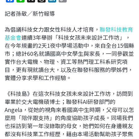
a
i
h
i
o
記者孫敬／新竹報導
c
n
r
n
p
e
e
e
k
y
為倡議科技女力跟女性科技人才培育，
聯發科技教育
b
a
e
L
基金會
連續3年舉辦「科技女孩未來設計工作坊」，
o
d
d
i
在今年規畫的2天1夜中學場活動中，來自全台15個縣
o
s
I
n
市；總計60名就讀國高中女學生與家長，一同參觀並
k
n
k
實作台大電機、物理、資工等熱門理工科系研究項
目，更有現就讀台大，以及在聯發科服務的學姊們，
實體分享求學和工作經驗。
《科技島》在這次科技女孩未來設計工作坊，訪問到
畢業於交大電機碩博士；聯發科AI研發部門的
Angela，從她的視角來看國高中生時期，父母可以怎
麼用「陪伴跟支持」的角度協助孩子成長。同場我們
也採訪到第一年沒錄取的母女，她們如何在身邊親友
都沒有科技業工作經歷，藉由本場活動幫助孩子聚焦