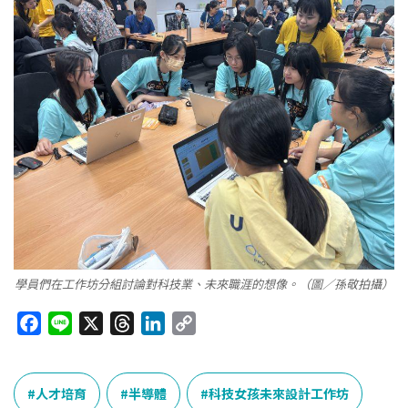
學員們在工作坊分組討論對科技業、未來職涯的想像。（圖／孫敬拍攝）
F
L
X
T
L
C
a
i
h
i
o
c
n
r
n
p
e
e
e
k
y
人才培育
半導體
科技女孩未來設計工作坊