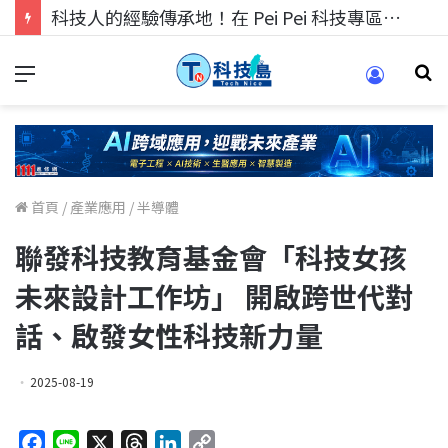
科技人找工作，就到TECH+ 科技專區!
首頁
/
產業應用
/
半導體
聯發科技教育基金會「科技女孩
未來設計工作坊」 開啟跨世代對
話、啟發女性科技新力量
2025-08-19
F
L
X
T
L
C