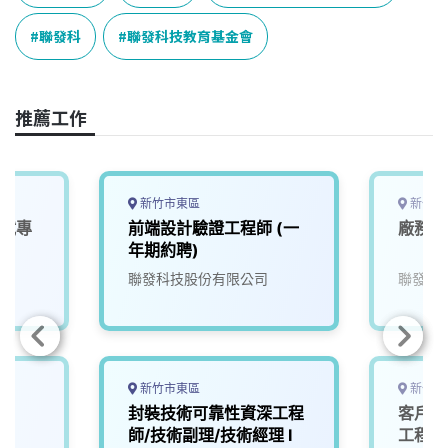
b
a
e
L
o
d
d
i
聯發科
聯發科技教育基金會
o
s
I
n
k
n
k
推薦工作
新竹市東區
新竹市
測試專
前端設計驗證工程師 (一
廠務工
年期約聘)
聯發科技股份有限公司
聯發科
新竹市東區
新竹市
封裝技術可靠性資深工程
客戶品
師/技術副理/技術經理 I
工程師