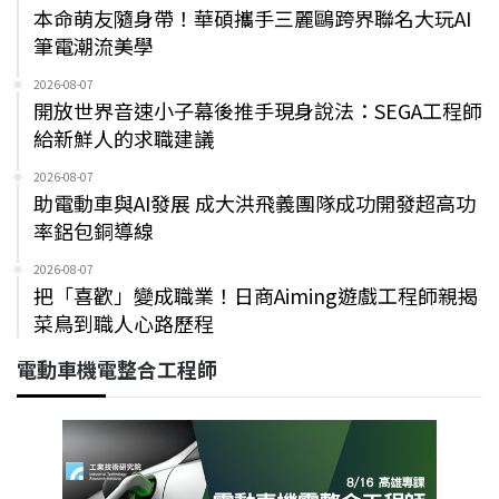
本命萌友隨身帶！華碩攜手三麗鷗跨界聯名大玩AI
筆電潮流美學
2026-08-07
開放世界音速小子幕後推手現身說法：SEGA工程師
給新鮮人的求職建議
2026-08-07
助電動車與AI發展 成大洪飛義團隊成功開發超高功
率鋁包銅導線
2026-08-07
把「喜歡」變成職業！日商Aiming遊戲工程師親揭
菜鳥到職人心路歷程
電動車機電整合工程師