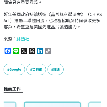
關係具有重要意義。
近年美國政府持續透過《晶片與科學法案》（CHIPS
Act）推動半導體回流，也積極協助英特爾爭取更多
客戶，希望重建美國先進晶片製造能力。
來源：
路透社
F
L
X
T
L
C
a
i
h
i
o
c
n
r
n
p
e
e
e
k
y
Google
英特爾
輝達
b
a
e
L
o
d
d
i
o
s
I
n
推薦工作
k
n
k