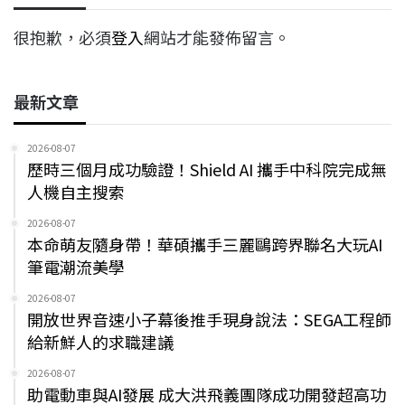
很抱歉，必須
登入
網站才能發佈留言。
最新文章
2026-08-07
歷時三個月成功驗證！Shield AI 攜手中科院完成無
人機自主搜索
2026-08-07
本命萌友隨身帶！華碩攜手三麗鷗跨界聯名大玩AI
筆電潮流美學
2026-08-07
開放世界音速小子幕後推手現身說法：SEGA工程師
給新鮮人的求職建議
2026-08-07
助電動車與AI發展 成大洪飛義團隊成功開發超高功