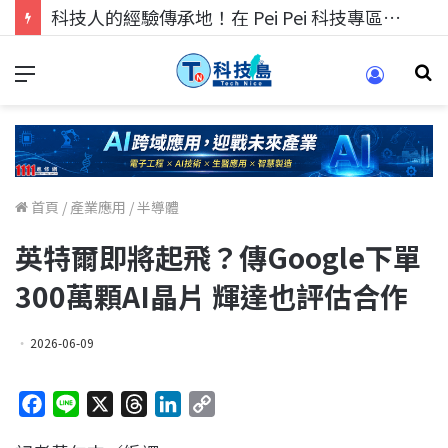
科技人的經驗傳承地！在 Pei Pei 科技專區，與學弟妹交流最硬核的技術
首頁
/
產業應用
/
半導體
英特爾即將起飛？傳Google下單
300萬顆AI晶片 輝達也評估合作
2026-06-09
F
L
X
T
L
C
a
i
h
i
o