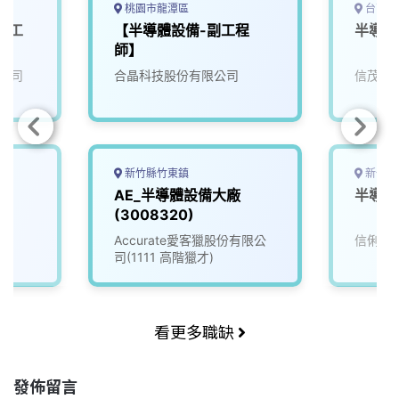
桃園市龍潭區
台南市
體工
【半導體設備-副工程
半導體
師】
公司
合晶科技股份有限公司
信茂科
新竹縣竹東鎮
新竹市
AE_半導體設備大廠
半導體
(3008320)
Accurate愛客獵股份有限公
信俐國
司(1111 高階獵才)
看更多職缺
發佈留言