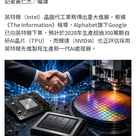
記者黃仁杰／編譯
c
n
r
n
p
e
e
e
k
y
英特爾（Intel）晶圓代工業務傳出重大進展。根據
b
a
e
L
《The Information》報導，Alphabet旗下Google
o
d
d
i
已向英特爾下單，預計於2028年生產超過300萬顆自
o
s
I
n
研AI晶片（TPU），而輝達（NVIDIA）也正評估採用
k
n
k
英特爾先進製程生產新一代AI處理器。