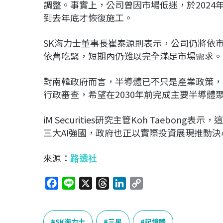
調整。事實上，公司曾因市場低迷，於2024年暫
到去年底才恢復施工。
SK海力士董事長崔泰源則表示，公司仍將依
依舊吃緊，短期內仍難以完全滿足市場需求。
對南韓政府而言，半導體已不只是產業政策，
行政審查，希望在2030年前完成主要半導體
iM Securities研究主管Koh Taebo
三大AI強國，政府也正以實際投資展現推動
來源：
路透社
F
L
X
T
L
C
a
i
h
i
o
c
n
r
n
p
e
e
e
k
y
SK海力士
三星
記憶體