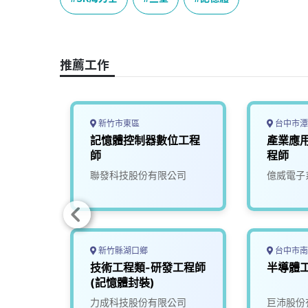
b
a
e
L
o
d
d
i
o
s
I
n
推薦工作
k
n
k
新竹市東區
台中市潭
＞HBM
記憶體控制器數位工程
產業應
計工程
師
程師
司
聯發科技股份有限公司
億威電子
新竹縣湖口鄉
台中市南
師
技術工程類-研發工程師
半導體工
(記憶體封裝)
司
力成科技股份有限公司
巨沛股份