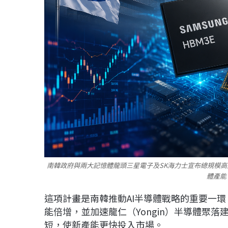
南韓政府與兩大記憶體龍頭三星電子及SK海力士宣布總規模高達3
體產能
這項計畫是南韓推動AI半導體戰略的重要一
能倍增，並加速龍仁（Yongin）半導體聚落
短，使新產能更快投入市場。