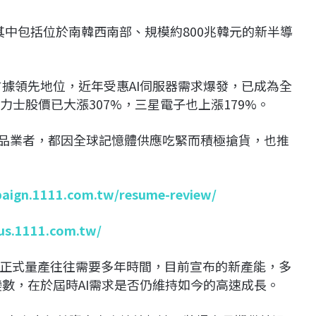
，其中包括位於南韓西南部、規模約800兆韓元的新半導
占據領先地位，近年受惠AI伺服器需求爆發，已成為全
力士股價已大漲307%，三星電子也上漲179%。
產品業者，都因全球記憶體供應吃緊而積極搶貨，也推
paign.1111.com.tw/resume-review/
lus.1111.com.tw/
正式量產往往需要多年時間，目前宣布的新產能，多
變數，在於屆時AI需求是否仍維持如今的高速成長。