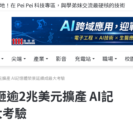
！在 Pei Pei 科技專區，與學弟妹交流最硬核的技術
尖端
產業
影音
充電站
職場
校
元擴產 AI記憶體榮景延續成最大考驗
逾2兆美元擴產 AI記
大考驗