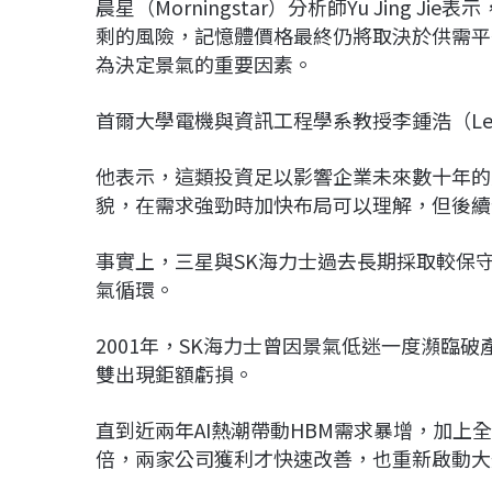
晨星（Morningstar）分析師Yu Jing
剩的風險，記憶體價格最終仍將取決於供需平
為決定景氣的重要因素。
首爾大學電機與資訊工程學系教授李鍾浩（Lee
他表示，這類投資足以影響企業未來數十年的
貌，在需求強勁時加快布局可以理解，但後續
事實上，三星與SK海力士過去長期採取較保
氣循環。
2001年，SK海力士曾因景氣低迷一度瀕臨破
雙出現鉅額虧損。
直到近兩年AI熱潮帶動HBM需求暴增，加
倍，兩家公司獲利才快速改善，也重新啟動大