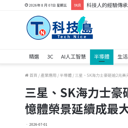
科技人的經驗傳承地
2026年 8 月 07日 星期五
快訊
精選
3C
AI人工智慧
半導體
生活
首頁
/
產業應用
/
半導體
/
三星、SK海力士豪砸逾2兆美
三星、SK海力士豪砸
憶體榮景延續成最
2026-07-01