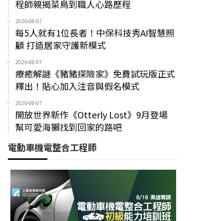
程師親揭菜鳥到職人心路歷程
2026-08-07
每5人就有1位長者！中保科技秀AI智慧照
顧 打造居家守護新模式
2026-08-07
療癒解謎《豬豬探險家》免費試玩版正式
釋出！貼心加入注音與假名模式
2026-08-07
開放世界新作《Otterly Lost》9月登場
幫可愛海獺找到回家的路吧
電動車機電整合工程師