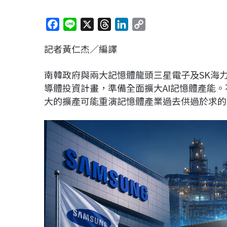
F
L
X
T
L
C
a
i
h
i
o
記者黃仁杰／編譯
c
n
r
n
p
e
e
e
k
y
南韓政府與兩大記憶體龍頭三星電子及SK海力士
b
a
e
L
導體投資計畫，準備全面擴大AI記憶體產能。
o
d
d
i
大的擴產可能重演記憶體產業過去供過於求的
o
s
I
n
k
n
k