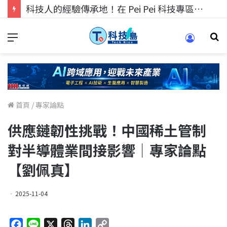
科技人的經驗傳承地！在 Pei Pei 科技專區，與學弟妹交流最硬核的技術
首頁
/
專家論點
供應鏈韌性挑戰！中國稀土管制
對半導體業間接影響｜專家論點
【劉佩真】
2025-11-04
F
L
X
T
L
C