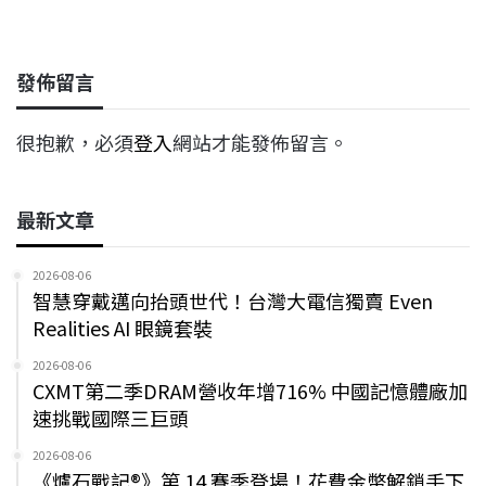
a
i
h
i
o
c
n
r
n
p
e
e
e
k
y
發佈留言
b
a
e
L
o
d
d
i
很抱歉，必須
登入
網站才能發佈留言。
o
s
I
n
k
n
k
最新文章
2026-08-06
智慧穿戴邁向抬頭世代！台灣大電信獨賣 Even
Realities AI 眼鏡套裝
2026-08-06
CXMT第二季DRAM營收年增716% 中國記憶體廠加
速挑戰國際三巨頭
2026-08-06
《爐石戰記®》第 14 賽季登場！花費金幣解鎖手下