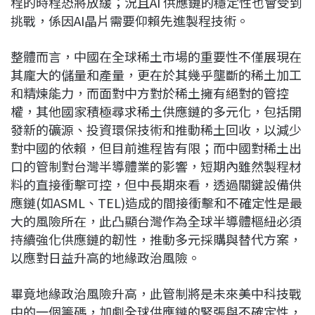
程的時程恐將放緩；況且AI 供應鏈的穩定性也會受到
挑戰，係因AI晶片需要仰賴先進製程技術。
整體而言，中國在全球稀土市場的重要性不僅展現在
其龐大的儲量和產量，更在於其幾乎壟斷的稀土加工
和精煉能力，而面對中方對於稀土擁有絕對的管控
權，其他國家積極尋求稀土供應鏈的多元化，包括開
發新的礦源、投資環保技術和推動稀土回收，以減少
對中國的依賴，但目前進程皆有限；而中國對稀土出
口的管制對台灣半導體業的影響，短期內雖然製程材
料的直接衝擊可控，但中長期來看，透過關鍵設備供
應鏈(如ASML、TEL)造成的間接衝擊和不確定性是最
大的風險所在，此凸顯台灣作為全球半導體樞紐必須
持續強化供應鏈的韌性，推動多元採購與替代方案，
以應對日益升高的地緣政治風險。
畢竟地緣政治風險升高，此管制將是未來美中科技戰
中的一個籌碼，加劇全球供應鏈的緊張與不確定性，