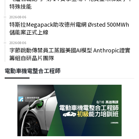
特殊技能
2026-08-06
特斯拉Megapack助攻德州電網 Ørsted 500MWh
儲能案正式上線
2026-08-06
字節跳動傳禁員工蒸餾美國AI模型 Anthropic證實
籌組自研晶片團隊
電動車機電整合工程師