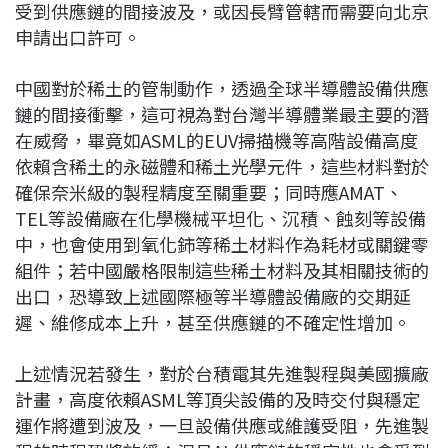
受到供應鏈的間接波及，或因長臂管轄而需要向北京
申請出口許可。
中國對於稀土的管制動作，透過全球半導體設備供應
鏈的間接衝擊，這可視為對台灣半導體業最主要的潛
在威脅，畢竟如ASML的EUV掃描機等高階設備高度
依賴含稀土的永磁體和稀土光學元件，這些材料對於
確保奈米級的製程精度至關重要；同時應AMAT、
TEL等設備廠在化學機械平坦化、沉積、蝕刻等設備
中，也會使用到氧化鈰等稀土材料作為耗材或關鍵零
組件；若中國嚴格限制這些稀土材料及其相關技術的
出口，恐導致上述國際極等半導體設備廠的交期延
遲、維修成本上升，甚至供應鏈的不確定性增加。
上述情況若發生，對於台積電其先進製程與美國擴廠
計畫，高度依賴ASML等頂尖設備的及時交付與穩定
運作將遭到波及，一旦設備供應或維護受阻，先進製