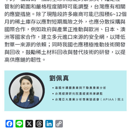
管制的範圍和嚴格程度隨時可能調整，台灣應有相關
的應變措施。除了現階段許多廠商可能已囤積6~12個
月的稀土庫存以應對短期風險之外，也應分散採購與
國際合作，例如政府與產業正推動與歐洲、日本、澳
洲等國家合作，建立多元進口來源的安全網，以降低
對單一來源的依賴；同時我國也應積極推動技術開發
與回收，鼓勵稀土材料回收與替代技術的研發，以提
高供應鏈的韌性。
F
L
X
T
L
C