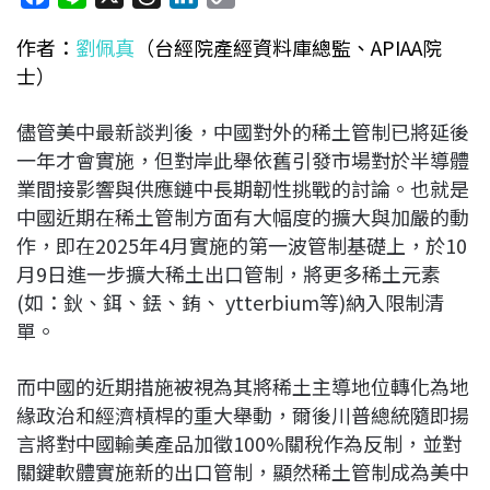
a
i
h
i
o
作者：
劉佩真
（台經院產經資料庫總監、APIAA院
c
n
r
n
p
士）
e
e
e
k
y
b
a
e
L
儘管美中最新談判後，中國對外的稀土管制已將延後
o
d
d
i
一年才會實施，但對岸此舉依舊引發市場對於半導體
o
s
I
n
業間接影響與供應鏈中長期韌性挑戰的討論。也就是
k
n
k
中國近期在稀土管制方面有大幅度的擴大與加嚴的動
作，即在2025年4月實施的第一波管制基礎上，於10
月9日進一步擴大稀土出口管制，將更多稀土元素
(如：鈥、鉺、銩、銪、 ytterbium等)納入限制清
單。
而中國的近期措施被視為其將稀土主導地位轉化為地
緣政治和經濟槓桿的重大舉動，爾後川普總統隨即揚
言將對中國輸美產品加徵100%關稅作為反制，並對
關鍵軟體實施新的出口管制，顯然稀土管制成為美中