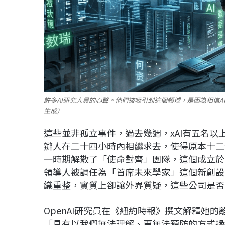
許多AI研究人員的心聲。他們被吸引到這個領域，是因為相信A
生成）
這些並非孤立事件，過去幾週，xAI有五名
辦人在二十四小時內相繼求去，使得原本十二位
一時期解散了「使命對齊」團隊，這個成立於2
領導人被調任為「首席未來學家」這個新創設
織重整，實質上卻讓外界質疑，這些公司是否
OpenAI研究員在《紐約時報》撰文解釋她
「具有以我們無法理解、更無法預防的方式操縱