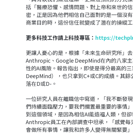
括「醫療恐懼、感情問題、對上帝和來世的信
密，正是因為他們相信自己面對的是一個沒有
商業目的時，這份信任就變成了潛在的操縱工
更多科技工作請上科技專區：
https://techp
更讓人憂心的是，根據「未來生命研究所」去年
Anthropic、Google DeepMind
性的AI風險。報告指出，即使是得分最高的三家公司（
DeepMind），也只拿到C+或C的成績。其餘公
落在D或D-。
一位研究人員在離職信中寫道，「我不斷發現
們持續面臨壓力，要我們擱置最重要的事情」
到這個領域，是因為相信AI能造福人類，但
Anthropic員工在內部調查中坦承，「感
會做所有事情，讓我和許多人變得無關緊要」