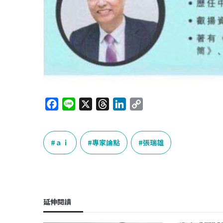
F
L
X
T
L
C
a
i
h
i
o
c
n
r
n
p
e
e
e
k
y
ａｉ
專家論點
張瑞雄
b
a
e
L
o
d
d
i
o
s
I
n
k
n
k
延伸閱讀