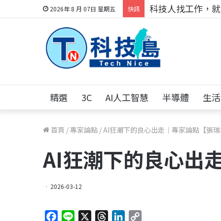
跨世代的技術對話！
2026年 8 月 07日 星期五
快訊
精選
3C
AI人工智慧
半導體
生活
首頁
/
專家論點
/
AI狂潮下的良心出走｜專家論點【張瑞
AI狂潮下的良心出
2026-03-12
F
L
X
T
L
C