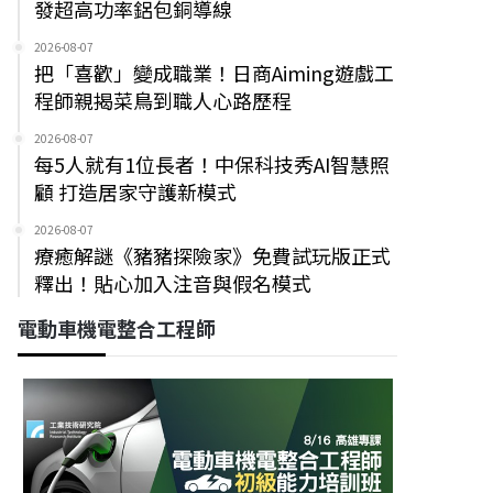
發超高功率鋁包銅導線
2026-08-07
把「喜歡」變成職業！日商Aiming遊戲工
程師親揭菜鳥到職人心路歷程
2026-08-07
每5人就有1位長者！中保科技秀AI智慧照
顧 打造居家守護新模式
2026-08-07
療癒解謎《豬豬探險家》免費試玩版正式
釋出！貼心加入注音與假名模式
電動車機電整合工程師