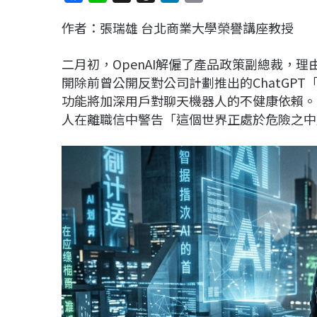
a
i
h
i
o
作者：張瑞雄 台北商業大學榮譽講座教授
c
n
r
n
p
e
e
e
k
y
二月初，OpenAI解僱了產品政策副總裁，
b
a
e
L
開除前曾公開反對公司計劃推出的ChatGP
o
d
d
i
功能將加深用戶對聊天機器人的不健康依賴。幾乎
o
s
I
n
人在離職信中警告「這個世界正處於危險之中
k
n
k