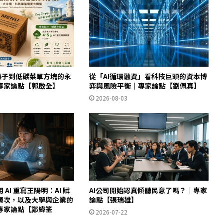
筷子到低碳菜單方塊的永
從「AI循環融資」看科技巨頭的資本博
專家論點【郭啟全】
弈與風險平衡｜專家論點【劉佩真】
2026-08-03
AI 重寫王陽明：AI 賦
AI公司開始認真傾聽民意了嗎？｜專家
層次，以及大學與企業的
論點【張瑞雄】
專家論點【鄭緯筌
2026-07-22