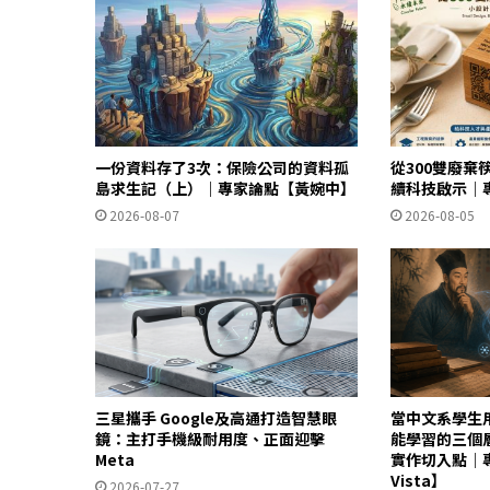
一份資料存了3次：保險公司的資料孤
從300雙廢棄
島求生記（上）｜專家論點【黃婉中】
續科技啟示｜
2026-08-07
2026-08-05
三星攜手 Google及高通打造智慧眼
當中文系學生用 
鏡：主打手機級耐用度、正面迎擊
能學習的三個
Meta
實作切入點｜
Vista】
2026-07-27