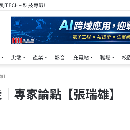
來 Pei Pei 科技專區，用專業洞察引領學弟妹成長
尖端
產業
影音
充電站
職場
校
雄】
走｜專家論點【張瑞雄】