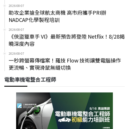
2026-08-07
助攻企業搶全球航太商機 高市府攜手PRI辦
NADCAP化學製程培訓
2026-08-07
《俠盜獵車手 VI》最新預告將登陸 Netflix！8/28揭
曉深度內容
2026-08-07
一秒跨螢幕傳檔案！羅技 Flow 技術讓雙電腦操作
更流暢、實現滑鼠無縫切換
電動車機電整合工程師