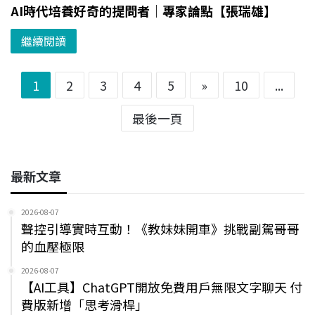
AI時代培養好奇的提問者｜專家論點【張瑞雄】
繼續閱讀
1
2
3
4
5
»
10
...
最後一頁
最新文章
2026-08-07
聲控引導實時互動！《教妹妹開車》挑戰副駕哥哥
的血壓極限
2026-08-07
【AI工具】ChatGPT開放免費用戶無限文字聊天 付
費版新增「思考滑桿」