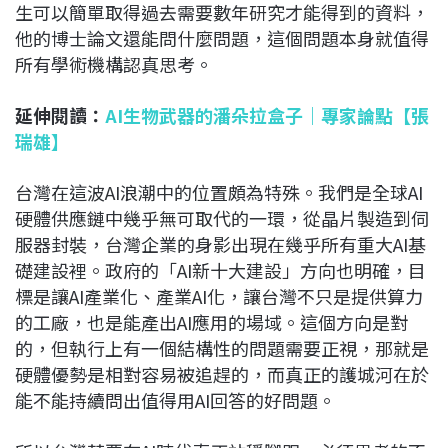
生可以簡單取得過去需要數年研究才能得到的資料，
他的博士論文還能問什麼問題，這個問題本身就值得
所有學術機構認真思考。
延伸閱讀：
AI生物武器的潘朵拉盒子｜專家論點【張
瑞雄】
台灣在這波AI浪潮中的位置頗為特殊。我們是全球AI
硬體供應鏈中幾乎無可取代的一環，從晶片製造到伺
服器封裝，台灣企業的身影出現在幾乎所有重大AI基
礎建設裡。政府的「AI新十大建設」方向也明確，目
標是讓AI產業化、產業AI化，讓台灣不只是提供算力
的工廠，也是能產出AI應用的場域。這個方向是對
的，但執行上有一個結構性的問題需要正視，那就是
硬體優勢是相對容易被追趕的，而真正的護城河在於
能不能持續問出值得用AI回答的好問題。