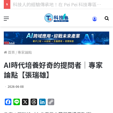
科技人找工作，就到TECH+ 科技專區!
首頁
/
專家論點
AI時代培養好奇的提問者｜專家
論點【張瑞雄】
2026-06-08
F
L
X
T
L
C
a
i
h
i
o