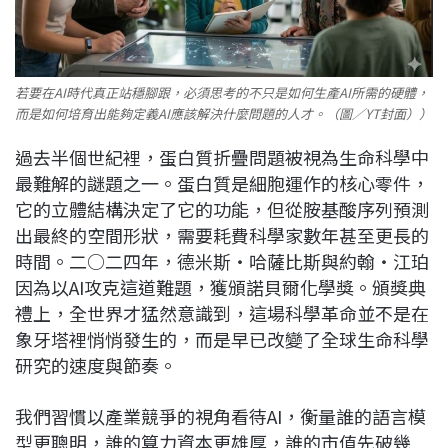
若要在AI時代真正站穩腳跟，必須思考的不只是如何生產AI所需的硬體，
而是如何培育出能夠定義AI應該解決什麼問題的人才。（圖／YT封面））
過去半個世紀裡，蛋白質折疊問題被視為生命科學中
最難解的謎題之一。蛋白質是細胞運作的核心零件，
它的立體結構決定了它的功能，但從胺基酸序列預測
出最終的空間形狀，需要耗費科學家數年甚至更長的
時間。二○二四年，德米斯・哈薩比斯與約翰・江珀
因為以AI攻克這道難題，獲頒諾貝爾化學獎。頒獎典
禮上，全世界才猛然意識到，這場科學革命並不是在
象牙塔裡悄悄發生的，而是早已改變了全球生命科學
研究的速度與節奏。
我們習慣以產業競爭的視角看待AI，衡量誰的語言模
型更聰明，誰的算力資本更雄厚，誰的市值先破幾