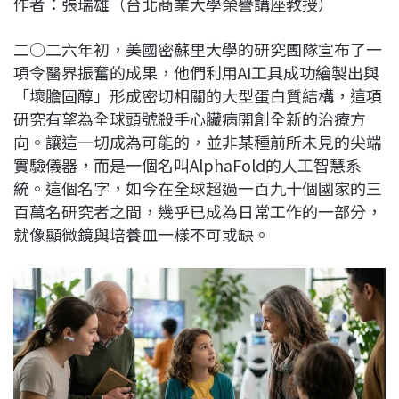
作者：張瑞雄（台北商業大學榮譽講座教授）
c
n
r
n
p
e
e
e
k
y
二○二六年初，美國密蘇里大學的研究團隊宣布了一
b
a
e
L
項令醫界振奮的成果，他們利用AI工具成功繪製出與
o
d
d
i
「壞膽固醇」形成密切相關的大型蛋白質結構，這項
o
s
I
n
研究有望為全球頭號殺手心臟病開創全新的治療方
k
n
k
向。讓這一切成為可能的，並非某種前所未見的尖端
實驗儀器，而是一個名叫AlphaFold的人工智慧系
統。這個名字，如今在全球超過一百九十個國家的三
百萬名研究者之間，幾乎已成為日常工作的一部分，
就像顯微鏡與培養皿一樣不可或缺。