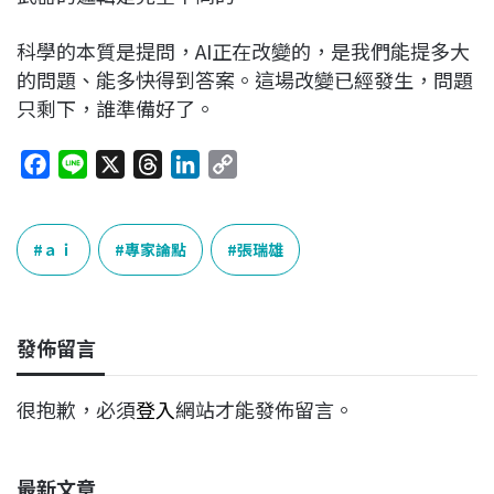
科學的本質是提問，AI正在改變的，是我們能提多大
的問題、能多快得到答案。這場改變已經發生，問題
只剩下，誰準備好了。
F
L
X
T
L
C
a
i
h
i
o
c
n
r
n
p
e
e
e
k
y
ａｉ
專家論點
張瑞雄
b
a
e
L
o
d
d
i
o
s
I
n
發佈留言
k
n
k
很抱歉，必須
登入
網站才能發佈留言。
最新文章