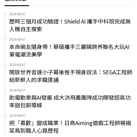
2026-08-07
歷時三個月成功驗證！Shield AI 攜手中科院完成無
人機自主搜索
2026-08-07
本命萌友隨身帶！華碩攜手三麗鷗跨界聯名大玩AI
筆電潮流美學
2026-08-07
開放世界音速小子幕後推手現身說法：SEGA工程師
給新鮮人的求職建議
2026-08-07
助電動車與AI發展 成大洪飛義團隊成功開發超高功
率鋁包銅導線
2026-08-07
把「喜歡」變成職業！日商Aiming遊戲工程師親揭
菜鳥到職人心路歷程