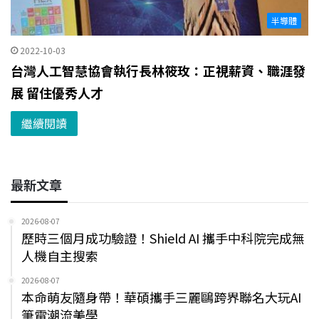
半導體
2022-10-03
台灣人工智慧協會執行長林筱玫：正視薪資、職涯發
展 留住優秀人才
繼續閱讀
最新文章
2026-08-07
歷時三個月成功驗證！Shield AI 攜手中科院完成無
人機自主搜索
2026-08-07
本命萌友隨身帶！華碩攜手三麗鷗跨界聯名大玩AI
筆電潮流美學