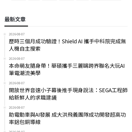
最新文章
2026-08-07
歷時三個月成功驗證！Shield AI 攜手中科院完成無
人機自主搜索
2026-08-07
本命萌友隨身帶！華碩攜手三麗鷗跨界聯名大玩AI
筆電潮流美學
2026-08-07
開放世界音速小子幕後推手現身說法：SEGA工程師
給新鮮人的求職建議
2026-08-07
助電動車與AI發展 成大洪飛義團隊成功開發超高功
率鋁包銅導線
2026-08-07