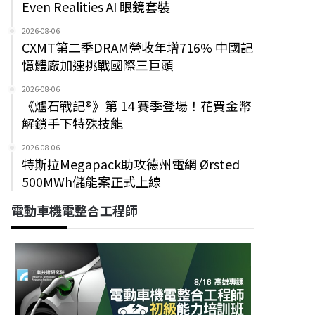
Even Realities AI 眼鏡套裝
2026-08-06
CXMT第二季DRAM營收年增716% 中國記
憶體廠加速挑戰國際三巨頭
2026-08-06
《爐石戰記®》第 14 賽季登場！花費金幣
解鎖手下特殊技能
2026-08-06
特斯拉Megapack助攻德州電網 Ørsted
500MWh儲能案正式上線
電動車機電整合工程師