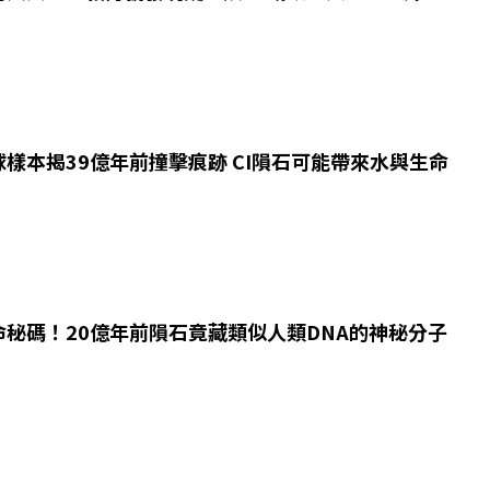
樣本揭39億年前撞擊痕跡 CI隕石可能帶來水與生命
命秘碼！20億年前隕石竟藏類似人類DNA的神秘分子