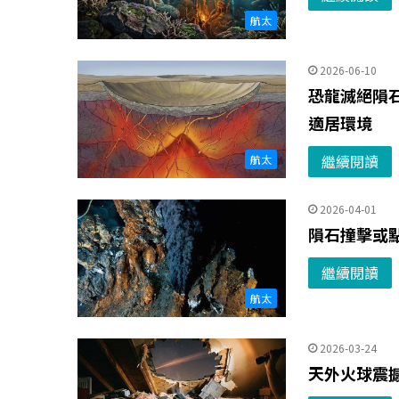
航太
2026-06-10
恐龍滅絕隕
適居環境
繼續閱讀
航太
2026-04-01
隕石撞擊或
繼續閱讀
航太
2026-03-24
天外火球震