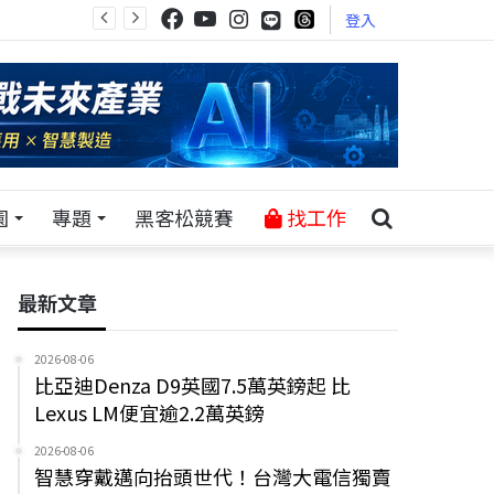
登入
園
專題
黑客松競賽
找工作
最新文章
2026-08-06
比亞迪Denza D9英國7.5萬英鎊起 比
Lexus LM便宜逾2.2萬英鎊
2026-08-06
智慧穿戴邁向抬頭世代！台灣大電信獨賣