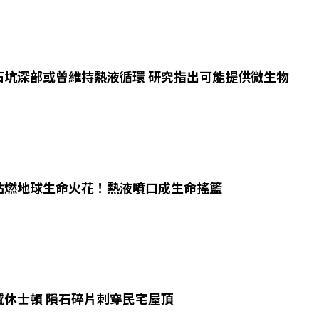
石坑深部或曾維持熱液循環 研究指出可能提供微生物
點燃地球生命火花！熱液噴口成生命搖籃
撼休士頓 隕石碎片刺穿民宅屋頂