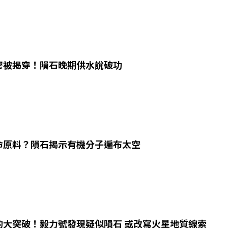
密被揭穿！隕石晚期供水說破功
命原料？隕石揭示有機分子遍布太空
的大突破！毅力號發現疑似隕石 或改寫火星地質線索